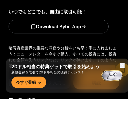
いつでもどこでも、自由に取引可能！
Download Bybit App
暗号資産世界の重要な洞察や分析をいち早く手に入れましょ
う：ニュースレターを今すぐ購入。
すべての投資には、投資
した全額を失うリスクなど、リスクが伴います。そのような
活動はすべての人に適しているとは限りません。
20ドル相当の特典ゲットで取引を始めよう
Bybitアプリで読む
新規登録＆取引で20ドル相当の獲得チャンス！
今すぐ登録
購読
フォローする
詳細サマリー