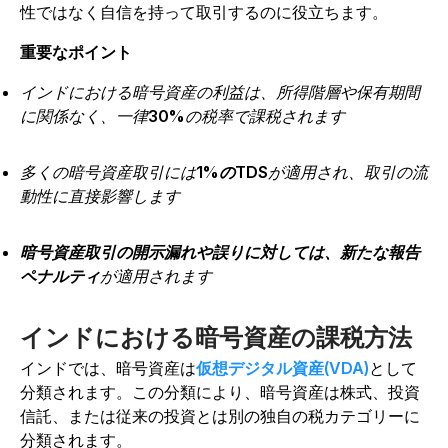
性ではなく自信を持って取引するのに役立ちます。
重要なポイント
インドにおける暗号資産の利益は、所得階層や保有期間
に関係なく、一律
30%
の税率で課税されます
多くの暗号資産取引には
1%のTDS
が適用され、取引の流
動性に直接影響します
暗号資産取引の開示漏れや誤りに対しては、新たな報告
ペナルティ
が適用されます
インドにおける暗号資産の課税方法
インドでは、暗号資産は
仮想デジタル資産(VDA)
として
分類されます。この分類により、暗号資産は株式、投資
信託、または従来の投資とは別の独自の税カテゴリーに
分類されます。