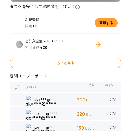
タスクを完了して経験値を上げよう
新規登録
登録する
限定
+10
合計入金額 ≥ 100 USDT
初回達成
+30
もっと見る
週間リーダーボード
ラン
特典
ポイント
参加者名
ク
275
sky***@****
300
USDT
275
dor***@****
220
USDT
275
jay***@****
150
USDT