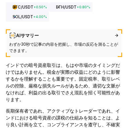
BTC
/USDT
ETH
/USDT
+
0.50
%
+
0.80
%
SOL
/USDT
+
4.00
%
AIサマリー
わずか30秒で記事の内容を把握し、市場の反応を測ることが
できます。
インドでの暗号資産取引は、もはや市場のタイミングだ
けではありません。税金が実際の収益にどのように影響
するかを理解することも重要です。固定税率、取引レベ
ルの控除、厳格な損失ルールがあるため、適切な文脈が
なければ、利益の出る取引でさえ混乱を招く可能性があ
ります。
長期保有者であれ、アクティブなトレーダーであれ、イ
ンドにおける暗号資産の課税の仕組みを知ることは、よ
り良い計画を立て、コンプライアンスを遵守し、不確実