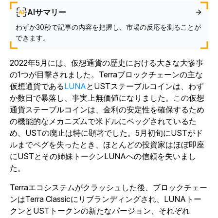
AIサマリー
わずか30秒で記事の内容を把握し、市場の反応を測ることが
できます。
2022年5月には、仮想通貨の歴史における大きな大惨事
の1つが目撃されました。Terraブロックチェーンの主な
仮想通貨である
LUNA
とUSTステーブルコインは、わず
か数日で暴落し、事実上無価値になりました。この仮想
通貨ステーブルコインは、金利の安定性を確保するため
の機能的なメカニズムで米ドルにペッグされているた
め、USTの廃止は特に顕著でした。5月初旬にUSTがド
ルまでペグを失ったとき、ほとんどの投資家はほぼ即座
にUSTとその姉妹トークンLUNAへの信頼を失いまし
た。
Terraエコシステムがクラッシュした後、ブロックチェー
ンはTerra Classicにリブランディングされ、LUNAトー
クンとUSTトークンの新たなバージョン、
それぞれ