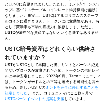
とLUNCに変更されました。ただし、ミント/バーンスワ
ップに基づくステーブルコインレート維持機能は無効に
なりました。事実上、USTCはアルゴリズムのステーブ
ルコインに過ぎません。トークンには変動性があり、時
として変動率も市場の直接力に依存します。ただし、
USTCが潜在的な資産ではないという意味ではありませ
ん。
USTC暗号資産はどれくらい供給さ
れていますか？
USTがUSTCとして再開した後、ミントとバーンの絶え
間ないプロセスが放棄されたため、トークンの供給レベ
ルはやや安定しました。2023年9月、Terraコミュニティ
は
、トークンが米ドルとの平等を達成する可能性を高め
るため、新しいUSTCの
ミントを完全に停止することを
決定しました
。
また、コミュニティは
ここ数ヶ月で
USTCバーンイベントの提案を支援
しています。