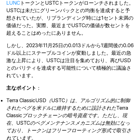
LUNC
トークンとUSTCトークンがローンチされました。
USTCは未だにグリーンバックとの均衡を達成すると予
想されていたが、リブランディング時には1セント未満の
価値だった。実際、最近までUSTCの価値が数セントを
超えることはめったにありません。
しかし、2023年11月25日の0.013ドルから1週間後の0.06
ドル以上にステーブルコインが変動しました。最近の急
激な上昇により、USTCは注目を集めており、再びUSD
とのパリティを達成する可能性について積極的に議論さ
れています。
主なポイント
：
Terra ClassicUSD（USTC）は、アルゴリズム的に制御
されたペグを米ドルに維持するために設計されたTerra
Classicブロックチェーンの暗号資産です。ただし、現
在、USTCのペグメンテナンスメカニズムは無効になっ
ており、トークンはフリーフローティング形式で取引さ
れています。