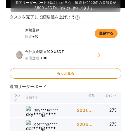
週間リーダーボードを駆け上がろう！毎週上位100名の参加者が
2,500 USDTの山分けに参加できます。
タスクを完了して経験値を上げよう
新規登録
登録する
限定
+10
合計入金額 ≥ 100 USDT
初回達成
+30
もっと見る
週間リーダーボード
ラン
特典
ポイント
参加者名
ク
275
sky***@****
300
USDT
275
dor***@****
220
USDT