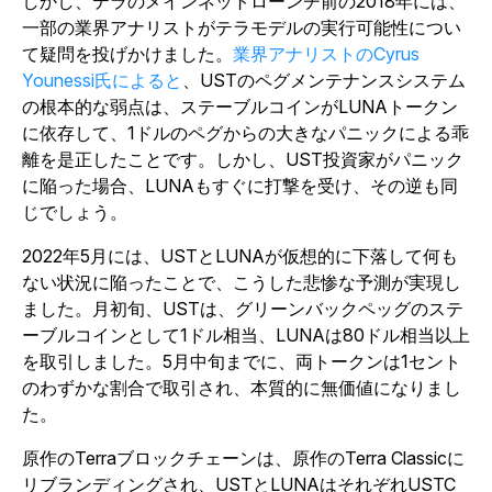
しかし、テラのメインネットローンチ前の2018年には、
一部の業界アナリストがテラモデルの実行可能性につい
て疑問を投げかけました。
業界アナリストのCyrus
Younessi氏によると
、USTのペグメンテナンスシステム
の根本的な弱点は、ステーブルコインがLUNAトークン
に依存して、1ドルのペグからの大きなパニックによる乖
離を是正したことです。しかし、UST投資家がパニック
に陥った場合、LUNAもすぐに打撃を受け、その逆も同
じでしょう。
2022年5月には、USTとLUNAが仮想的に下落して何も
ない状況に陥ったことで、こうした悲惨な予測が実現し
ました。月初旬、USTは、グリーンバックペッグのステ
ーブルコインとして1ドル相当、LUNAは80ドル相当以上
を取引しました。5月中旬までに、両トークンは1セント
のわずかな割合で取引され、本質的に無価値になりまし
た。
原作のTerraブロックチェーンは、原作のTerra Classicに
リブランディングされ、USTとLUNAはそれぞれUSTC