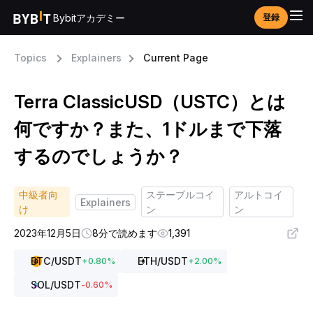
Bybitアカデミー
登録
Topics
Explainers
Current Page
Terra ClassicUSD（USTC）とは
何ですか？また、1ドルまで下落
するのでしょうか？
中級者向
ステーブルコイ
アルトコイ
Explainers
け
ン
ン
2023年12月5日
8分で読めます
1,391
BTC
/USDT
ETH
/USDT
+
0.80
%
+
2.00
%
SOL
/USDT
-0.60
%