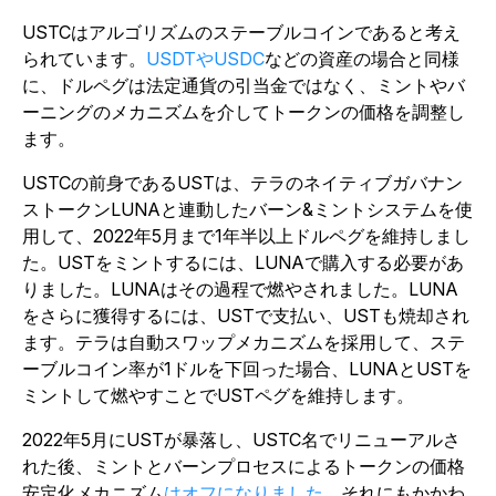
USTCはアルゴリズムのステーブルコインであると考え
られています
。
USDTやUSDC
などの資産の場合と同様
に、ドルペグは法定通貨の引当金ではなく、ミントやバ
ーニングのメカニズムを介してトークンの価格を調整し
ます。
USTCの前身であるUSTは、テラのネイティブガバナン
ストークンLUNAと連動したバーン&ミントシステムを使
用して、2022年5月まで1年半以上ドルペグを維持しまし
た。
USTをミントするには、LUNAで購入する必要があ
りました。LUNAはその過程で燃やされました。LUNA
をさらに獲得するには、USTで支払い、USTも焼却され
ます。テラは自動スワップメカニズムを採用して、ステ
ーブルコイン率が1ドルを下回った場合、LUNAとUSTを
ミントして燃やすことでUSTペグを維持します。
2022年5月にUSTが暴落し、USTC名でリニューアルさ
れた後、ミントとバーンプロセスによるトークンの価格
安定化メカニズム
はオフになりました
。それにもかかわ