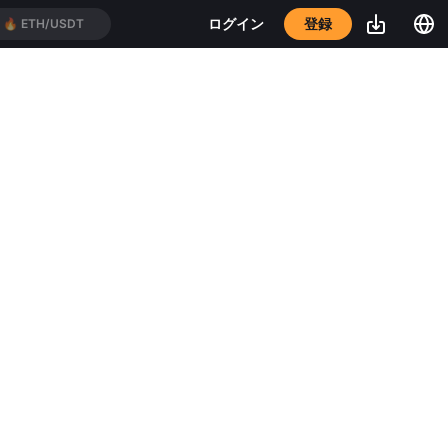
登録
ログイン
🔥
ETH/USDT