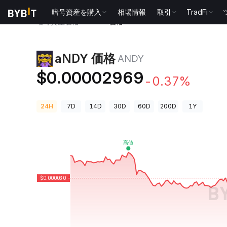
暗号資産を購入
相場情報
取引
TradFi
暗号資産価格
aNDY 価格 ANDY
aNDY 価格
ANDY
$0.00002969
-0.37%
24H
7D
14D
30D
60D
200D
1Y