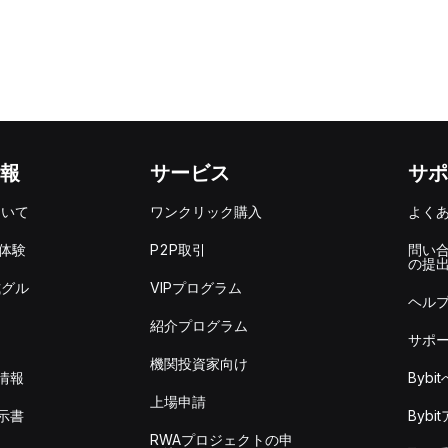
報
サービス
サポ
ついて
ワンクリック購入
よく
を体験
P2P取引
問い
の提
式グル
VIPプログラム
ヘル
紹介プログラム
サポ
機関投資家向け
情報
Byb
上場申請
示書
Byb
RWAプロジェクトの申