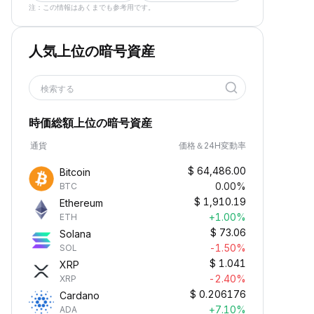
注：この情報はあくまでも参考用です。
人気上位の暗号資産
検索する
時価総額上位の暗号資産
通貨
価格＆24H変動率
$
64,486.00
Bitcoin
0.00%
BTC
$
1,910.19
Ethereum
+1.00%
ETH
$
73.06
Solana
-1.50%
SOL
$
1.041
XRP
-2.40%
XRP
$
0.206176
Cardano
+7.10%
ADA