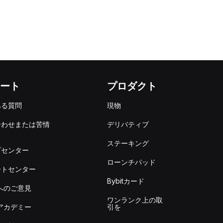
ート
プロダクト
ある質問
現物
合わせまたは苦情
デリバティブ
出
ステーキング
プセンター
ローンチパッド
ートセンター
Bybitカード
itへのご意見
ワンランク上の取
itアカデミー
引を