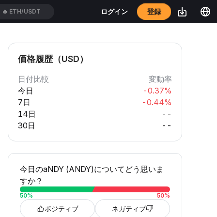
登録
ログイン
🔥
ETH/USDT
価格履歴（USD）
日付比較
変動率
今日
-0.37%
7日
-0.44%
14日
--
30日
--
今日のaNDY (ANDY)についてどう思いま
すか？
50
%
50
%
ポジティブ
ネガティブ