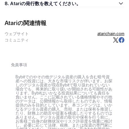
8. Atariの発行数を教えてください。
Atariの関連情報
ウェブサイト
atarichain.com
コミュニティ
免責事項
Bybitでのやその他デジタル資産の購入を含む暗号資
産への投資には、大きな市場リスクが伴います。お探
しのデジタル資産が現在Bybitで取り扱われていない
場合でも、将来的に取り扱いが開始される可能性があ
ります。Bybitはいかなる投資結果についても責任を
負いません。ここに記載されている価格情報やその他
のデータは、公開情報から取得したものであり、情報
提供のみを目的としています。本コンテンツは、いか
なるデジタル資産の購入、売却、または保有を推奨し
たり、財務上の助言や提案を構成したりするものでは
ありません。デジタル資産の取引や保有を行う前に、
お客様ご自身の財務状況やリスク許容度を慎重に検討
し、必要に応じて法律、税務、または投資の専門家に