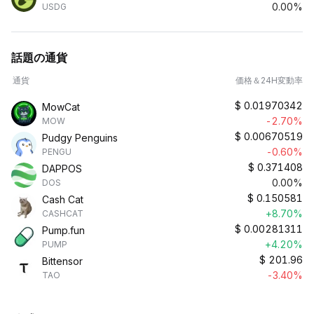
0.00%
USDG
話題の通貨
通貨
価格＆24H変動率
$
0.01970342
MowCat
-2.70%
MOW
$
0.00670519
Pudgy Penguins
-0.60%
PENGU
$
0.371408
DAPPOS
0.00%
DOS
$
0.150581
Cash Cat
+8.70%
CASHCAT
$
0.00281311
Pump.fun
+4.20%
PUMP
$
201.96
Bittensor
-3.40%
TAO