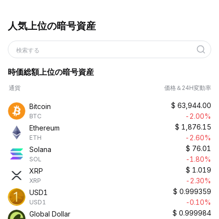
人気上位の暗号資産
検索する
時価総額上位の暗号資産
通貨
価格＆24H変動率
$
63,944.00
Bitcoin
-2.00%
BTC
$
1,876.15
Ethereum
-2.60%
ETH
$
76.01
Solana
-1.80%
SOL
$
1.019
XRP
-2.30%
XRP
$
0.999359
USD1
-0.10%
USD1
$
0.999984
Global Dollar