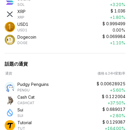
+3.20%
SOL
$
1.036
XRP
+1.80%
XRP
$
0.999499
USD1
0.00%
USD1
$
0.069984
Dogecoin
+1.10%
DOGE
話題の通貨
通貨
価格＆24H変動率
$
0.00628925
Pudgy Penguins
+5.60%
PENGU
$
0.122004
Cash Cat
+37.50%
CASHCAT
$
0.689017
Sui
+2.80%
SUI
$
0.129387
Tutorial
+164.00%
TUT