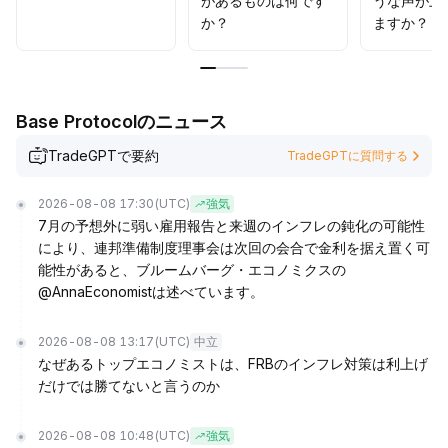
があるものは何です
うな声が上
か？
ますか？
Base Protocolのニュース
TradeGPTで要約
TradeGPTに質問する
2026-08-08 17:30
(UTC)
強気
7月の予想外に弱い雇用報告と来週のインフレの鈍化の可能性
により、連邦準備制度理事会は次回の会合で金利を据え置く可
能性があると、ブルームバーグ・エコノミクスの
@AnnaEconomistは述べています。
2026-08-08 13:17
(UTC)
中立
なぜあるトップエコノミストは、FRBのインフレ対策は利上げ
だけでは勝てないと言うのか
2026-08-08 10:48
(UTC)
強気