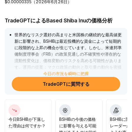
$0.00000335（2026年6月26日）
TradeGPTによるBased Shiba Inuの価格分析
世界的なリスク選好の高まりと米国株の継続的な最高値更
新に影響され、BSHIBは最近投機的な資金によって短期的
に段階的な上昇の機会が生じています。しかし、米連邦準
備制度理事会（FRB）の政策見通しの不確実性や潜在的な
流動性変化は、価格変動のリスクを高める可能性がありま
す。運用の提案：マクロ政策の動向と取引量の動向を密接
に追跡し、直近高値の突破シグナルや重要なサポートレベ
今日の市況を瞬時に把握
ルの割れに警戒することが重要です。テクニカルの明確な
TradeGPTに質問する
シグナルが出るまでは、ポジション管理と明確な方向性の
出現待ちを中心としましょう。
.
今日BSHIBが下落し
BSHIBの今後の価格
BSHIBに
た理由は何ですか？
に影響を与える可能
レーダーか