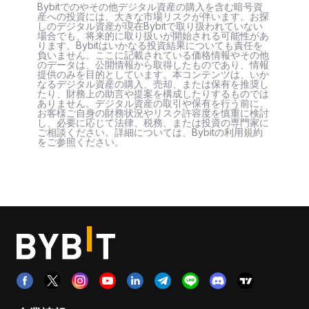
Bybitでのやその他デジタル資産の購入を含む暗号資
産への投資には、大きな市場リスクが伴います。お探
しのデジタル資産が現在Bybitで取り扱われていない
場合でも、将来的に取り扱いが開始される可能性があ
ります。Bybitはいかなる投資結果についても責任を
負いません。ここに記載されている価格情報やその他
のデータは、公開情報から取得したものであり、情報
提供のみを目的としています。本コンテンツは、いか
なるデジタル資産の購入、売却、または保有を推奨し
たり、財務上の助言や提案を構成したりするものでは
ありません。デジタル資産の取引や保有を行う前に、
お客様ご自身の財務状況やリスク許容度を慎重に検討
し、必要に応じて法律、税務、または投資の専門家に
ご相談ください。詳細については、Bybitの利用規約
をご参照ください。