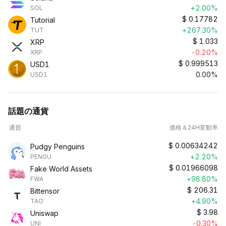
+2.00%
SOL
$
0.17782
Tutorial
+267.30%
TUT
$
1.033
XRP
-0.20%
XRP
$
0.999513
USD1
0.00%
USD1
話題の通貨
通貨
価格＆24H変動率
$
0.00634242
Pudgy Penguins
+2.20%
PENGU
$
0.01966098
Fake World Assets
+98.80%
FWA
$
206.31
Bittensor
+4.90%
TAO
$
3.98
Uniswap
-0.30%
UNI