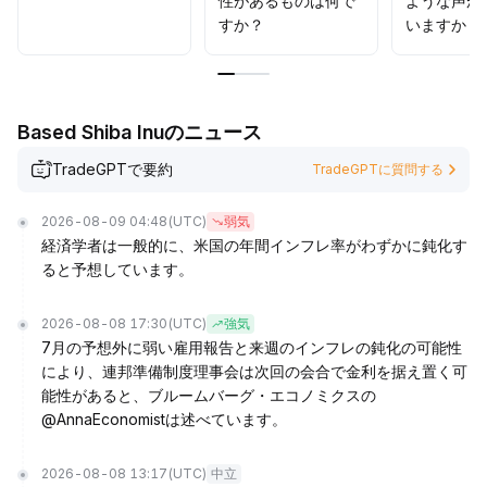
性があるものは何で
ような声が
すか？
いますか？
Based Shiba Inuのニュース
TradeGPTで要約
TradeGPTに質問する
2026-08-09 04:48
(UTC)
弱気
経済学者は一般的に、米国の年間インフレ率がわずかに鈍化す
ると予想しています。
2026-08-08 17:30
(UTC)
強気
7月の予想外に弱い雇用報告と来週のインフレの鈍化の可能性
により、連邦準備制度理事会は次回の会合で金利を据え置く可
能性があると、ブルームバーグ・エコノミクスの
@AnnaEconomistは述べています。
2026-08-08 13:17
(UTC)
中立