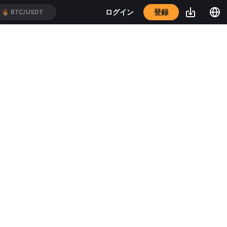
登録
ログイン
🔥
BTC/USDT