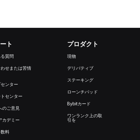
ート
プロダクト
ある質問
現物
合わせまたは苦情
デリバティブ
出
ステーキング
プセンター
ローンチパッド
ートセンター
Bybitカード
itへのご意見
ワンランク上の取
itアカデミー
引を
手数料