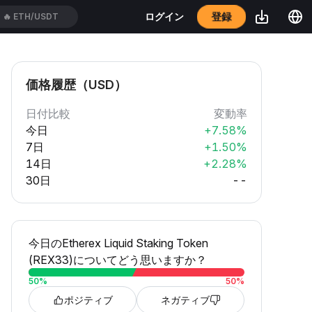
登録
ログイン
🔥
ETH/USDT
価格履歴（USD）
日付比較
変動率
今日
+7.58%
7日
+1.50%
14日
+2.28%
30日
--
今日のEtherex Liquid Staking Token
(REX33)についてどう思いますか？
50
%
50
%
ポジティブ
ネガティブ