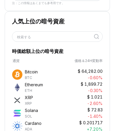
注：この情報はあくまでも参考用です。
人気上位の暗号資産
検索する
時価総額上位の暗号資産
通貨
価格＆24H変動率
$
64,282.00
Bitcoin
-0.60%
BTC
$
1,899.72
Ethereum
-0.30%
ETH
$
1.021
XRP
-2.60%
XRP
$
72.83
Solana
-1.40%
SOL
$
0.201717
Cardano
+7.20%
ADA