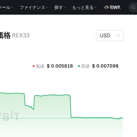
ツール
ファイナンス
探す
もっと見る
33
 価格
REX33
USD
低値
$
0.005818
高値
$
0.007098