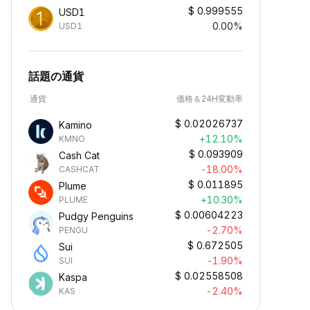
$
0.999555
USD1
0.00%
USD1
話題の通貨
通貨
価格＆24H変動率
$
0.02026737
Kamino
+12.10%
KMNO
$
0.093909
Cash Cat
-18.00%
CASHCAT
$
0.011895
Plume
+10.30%
PLUME
$
0.00604223
Pudgy Penguins
-2.70%
PENGU
$
0.672505
Sui
-1.90%
SUI
$
0.02558508
Kaspa
-2.40%
KAS