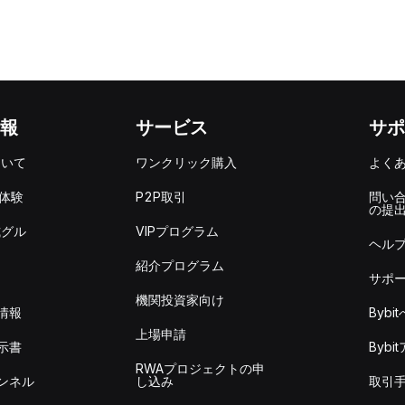
報
サービス
サポ
ついて
ワンクリック購入
よく
を体験
P2P取引
問い
の提
式グル
VIPプログラム
ヘル
紹介プログラム
サポ
機関投資家向け
情報
Byb
上場申請
示書
Byb
RWAプロジェクトの申
ンネル
し込み
取引