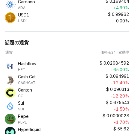
$
0.199464
Cardano
+4.90%
ADA
$
0.99962
USD1
0.00%
USD1
話題の通貨
通貨
価格＆24H変動率
$
0.02984592
Hashflow
+65.00%
HFT
$
0.094991
Cash Cat
-12.40%
CASHCAT
$
0.090313
Canton
-12.20%
CC
$
0.675543
Sui
-1.50%
SUI
$
0.0000028
Pepe
-1.70%
PEPE
$
55.62
Hyperliquid