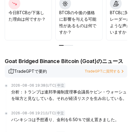
ィを予想していることが示されているため、サポートライ
ンを注視し、オプションツールを活用して急変動に柔軟に
今日BTCBが下落し
BTCBの今後の価格
BTCBに関
対応し、ポジションリスクの管理と取引戦略の調整を心掛
た理由は何ですか？
に影響を与える可能
レーダーか
けることを推奨します。
.
性があるものは何で
ような声が
すか？
いますか？
Goat Bridged Binance Bitcoin (Goat)のニュース
TradeGPTで要約
TradeGPTに質問する
2026-08-06 19:38
(UTC)
中立
分析：トランプは連邦準備制度理事会議長ケビン・ウォーシュ
を味方と見なしている。それが経済リスクを生み出している。
2026-08-06 19:21
(UTC)
中立
バンキシコは予想通り、金利を6.50％で据え置きました。