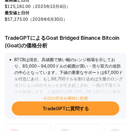
$125,181.00（2025年10月4日）
最安値と日付
$57,275.00（2026年6月30日）
TradeGPTによるGoat Bridged Binance Bitcoin
(Goat)の価格分析
BTCBは現在、高値圏で狭い幅のレンジ相場を示してお
り、85,000～94,000ドルの範囲が買い・売り双方の攻防
の中心となっています。下値の重要なサポートは87,000ド
ル付近にあり、もし86,700ドルを割り込めば大量のロング
ポジションのロスカットが引き起こされ、一段の下落リス
クが加速します。上値抵抗は95,000～98,140ドルに集中
しており、95,466ドルを突破して定着すればショートポジ
今日の市況を瞬時に把握
ションのロスカットを誘発し、価格上昇を促進します。短
TradeGPTに質問する
期保有者の損失ポジションが売り圧力を抑制し、当面のサ
ポートを形成していますが、価格が100,000ドルに近づけ
ば集中的な売りが現れる可能性があります。オプション市
場の動向では、主力プレイヤーが今後の高いボラティリテ