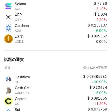
$
72.86
Solana
-2.10%
SOL
$
1.034
XRP
-3.30%
XRP
$
0.203137
Cardano
+6.90%
ADA
$
0.999557
USD1
0.00%
USD1
話題の通貨
通貨
価格＆24H変動率
$
0.03485981
Hashflow
+90.90%
HFT
$
0.10424
Cash Cat
+5.90%
CASHCAT
$
0.091655
Canton
-11.30%
CC
$
0.673759
Sui