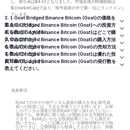
し、取引高は$4.32となりました。市場全体の時価総額は
${{marketCap}であり、暗号資産の中で第--位にランクインし
ています。
2. 1 Goat Bridged Binance Bitcoin (Goat)の価格を
教えてください。
3. Goat Bridged Binance Bitcoin (Goat)への投資方
法を教えてください。
4. Goat Bridged Binance Bitcoin (Goat)はどこで購
入できますか？
5. Goat Bridged Binance Bitcoin (Goat)の購入方法
を教えてください。
6. Goat Bridged Binance Bitcoin (Goat)の売却方法
を教えてください。
7. Goat Bridged Binance Bitcoin (Goat)は優れた投
資対象でしょうか。
8. Goat Bridged Binance Bitcoin (Goat)の発行数を
教えてください。
免責事項
Bybitでのやその他デジタル資産の購入を含む暗号資
産への投資には、大きな市場リスクが伴います。お探
しのデジタル資産が現在Bybitで取り扱われていない
場合でも、将来的に取り扱いが開始される可能性があ
ります。Bybitはいかなる投資結果についても責任を
負いません。ここに記載されている価格情報やその他
のデータは、公開情報から取得したものであり、情報