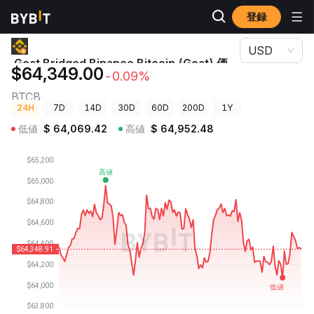
登録
暗号資産価格
Goat Bridged Binance Bitcoin (Goat) 価格 BTCB
USD
Goat Bridged Binance Bitcoin (Goat) 価
$64,349.00
-0.09%
格
BTCB
24H
7D
14D
30D
60D
200D
1Y
低値
$
64,069.42
高値
$
64,952.48