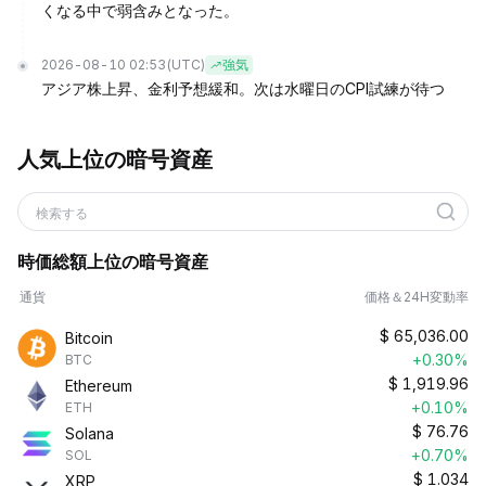
くなる中で弱含みとなった。
2026-08-10 02:53
(UTC)
強気
アジア株上昇、金利予想緩和。次は水曜日のCPI試練が待つ
人気上位の暗号資産
検索する
時価総額上位の暗号資産
通貨
価格＆24H変動率
$
65,036.00
Bitcoin
+0.30%
BTC
$
1,919.96
Ethereum
+0.10%
ETH
$
76.76
Solana
+0.70%
SOL
$
1.034
XRP