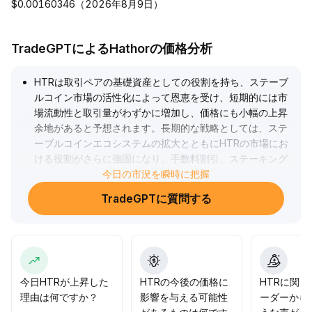
$0.00160346（2026年8月9日）
TradeGPTによるHathorの価格分析
HTRは取引ペアの基礎資産としての役割を持ち、ステーブ
ルコイン市場の活性化によって恩恵を受け、短期的には市
場流動性と取引量がわずかに増加し、価格にも小幅の上昇
余地があると予想されます。長期的な戦略としては、ステ
ーブルコインエコシステムの拡大とともにHTRの市場にお
ける役割がさらに強固になり、手数料割引、ステーキング
インセンティブ、流動性マイニングによってユーザーの定
今日の市況を瞬時に把握
着性やロックアップ量が向上し、内在価値の支えが強化さ
TradeGPTに質問する
れます。したがって、現在の保有者には短期的には出来高
の変化に注目し、長期的にはエコシステムの拡大に参加す
ることでより大きな利益を得られると提案します。
.
今日HTRが上昇した
HTRの今後の価格に
HTRに関
理由は何ですか？
影響を与える可能性
ーダーから