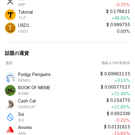
-0.70%
XRP
$
0.178821
Tutorial
+38.00%
TUT
$
0.999755
USD1
0.00%
USD1
話題の通貨
通貨
価格＆24H変動率
$
0.00662125
Pudgy Penguins
+3.10%
PENGU
$
0.00077527
BOOK OF MEME
+21.40%
BOME
$
0.154775
Cash Cat
+21.80%
CASHCAT
$
0.692339
Sui
-0.20%
SUI
$
0.0131815
Anoma
-15.80%
XAN