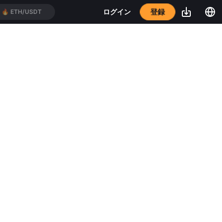
登録
ログイン
🔥
ETH/USDT