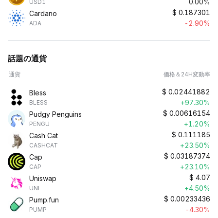
0.00%
USD1
$
0.187301
Cardano
-2.90%
ADA
話題の通貨
通貨
価格＆24H変動率
$
0.02441882
Bless
+97.30%
BLESS
$
0.00616154
Pudgy Penguins
+1.20%
PENGU
$
0.111185
Cash Cat
+23.50%
CASHCAT
$
0.03187374
Cap
+23.10%
CAP
$
4.07
Uniswap
+4.50%
UNI
$
0.00233436
Pump.fun
-4.30%
PUMP