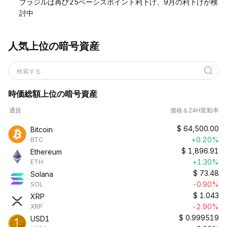
ブラジルは再び25ベーシスポイント利下げ、9月の利下げが検
討中
人気上位の暗号資産
検索する
時価総額上位の暗号資産
通貨
価格＆24H変動率
$
64,500.00
Bitcoin
+0.20%
BTC
$
1,896.91
Ethereum
+1.30%
ETH
$
73.48
Solana
-0.90%
SOL
$
1.043
XRP
-2.90%
XRP
$
0.999519
USD1