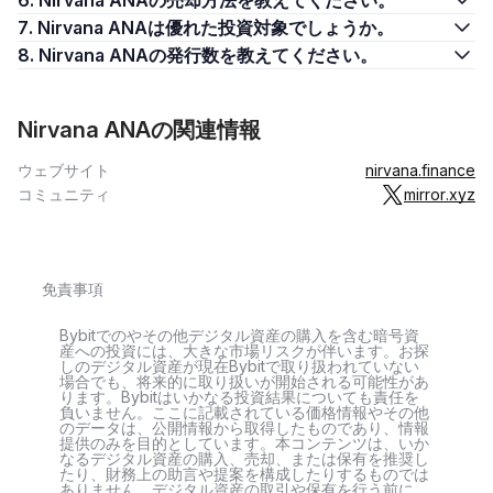
6. Nirvana ANAの売却方法を教えてください。
7. Nirvana ANAは優れた投資対象でしょうか。
8. Nirvana ANAの発行数を教えてください。
Nirvana ANAの関連情報
ウェブサイト
nirvana.finance
コミュニティ
mirror.xyz
免責事項
Bybitでのやその他デジタル資産の購入を含む暗号資
産への投資には、大きな市場リスクが伴います。お探
しのデジタル資産が現在Bybitで取り扱われていない
場合でも、将来的に取り扱いが開始される可能性があ
ります。Bybitはいかなる投資結果についても責任を
負いません。ここに記載されている価格情報やその他
のデータは、公開情報から取得したものであり、情報
提供のみを目的としています。本コンテンツは、いか
なるデジタル資産の購入、売却、または保有を推奨し
たり、財務上の助言や提案を構成したりするものでは
ありません。デジタル資産の取引や保有を行う前に、