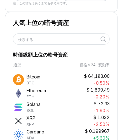
注：この情報はあくまでも参考用です。
人気上位の暗号資産
検索する
時価総額上位の暗号資産
通貨
価格＆24H変動率
$
64,183.00
Bitcoin
-0.50%
BTC
$
1,899.49
Ethereum
-0.20%
ETH
$
72.33
Solana
-1.90%
SOL
$
1.032
XRP
-2.50%
XRP
$
0.199967
Cardano
+5.60%
ADA