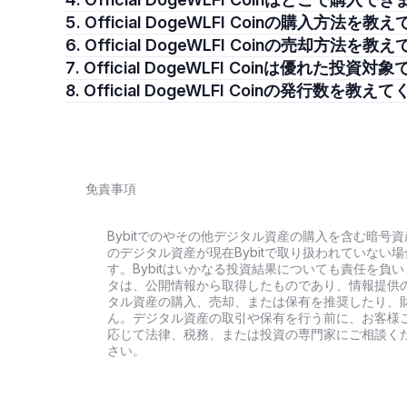
5. Official DogeWLFI Coinの購入方法
6. Official DogeWLFI Coinの売却方法
7. Official DogeWLFI Coinは優れた投
8. Official DogeWLFI Coinの発行数を教
免責事項
Bybitでのやその他デジタル資産の購入を含む暗
のデジタル資産が現在Bybitで取り扱われていな
す。Bybitはいかなる投資結果についても責任を
タは、公開情報から取得したものであり、情報提供
タル資産の購入、売却、または保有を推奨したり、
ん。デジタル資産の取引や保有を行う前に、お客様
応じて法律、税務、または投資の専門家にご相談く
さい。