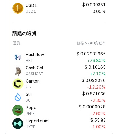
$
0.999351
USD1
0.00%
USD1
話題の通貨
通貨
価格＆24H変動率
$
0.02931965
Hashflow
+76.80%
HFT
$
0.10165
Cash Cat
+7.10%
CASHCAT
$
0.092326
Canton
-12.20%
CC
$
0.671036
Sui
-2.30%
SUI
$
0.0000028
Pepe
-2.60%
PEPE
$
55.83
Hyperliquid
-1.00%
HYPE