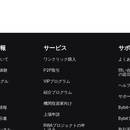
報
サービス
サポ
ついて
ワンクリック購入
よく
を体験
P2P取引
問い
の提
式グル
VIPプログラム
ヘル
紹介プログラム
サポ
機関投資家向け
情報
Byb
上場申請
示書
Byb
RWAプロジェクトの申
ンネル
し込み
取引