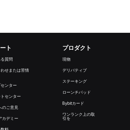
ート
プロダクト
ある質問
現物
合わせまたは苦情
デリバティブ
出
ステーキング
プセンター
ローンチパッド
ートセンター
Bybitカード
itへのご意見
ワンランク上の取
itアカデミー
引を
手数料