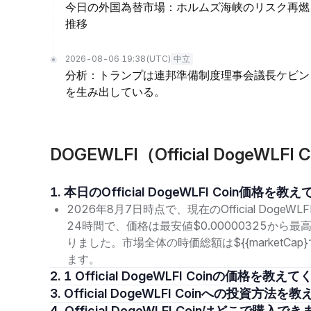
今日の外国為替市場：ホルムズ海峡のリスク再燃
推移
2026-08-06 19:38
(UTC)
中立
分析：トランプは連邦準備制度理事会議長ケビン
を生み出している。
DOGEWLFI（Official DogeW
1. 本日のOfficial DogeWLFI Coin価格
2026年8月7日時点で、現在のOfficial DogeWLF
24時間で、価格は最安値$0.00000325から最高
りました。市場全体の時価総額は${{marketC
ます。
2. 1 Official DogeWLFI Coinの価格を教
3. Official DogeWLFI Coinへの投資方
4. Official DogeWLFI Coinはどこで購入