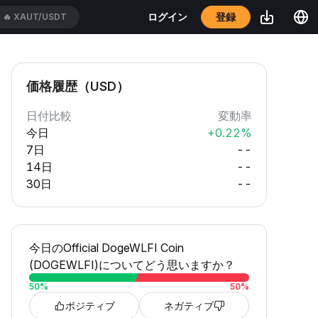
登録
ログイン
🔥
ADAUSDT
価格履歴（USD）
日付比較
変動率
今日
+0.22%
7日
--
14日
--
30日
--
今日のOfficial DogeWLFI Coin
(DOGEWLFI)についてどう思いますか？
50
%
50
%
ポジティブ
ネガティブ