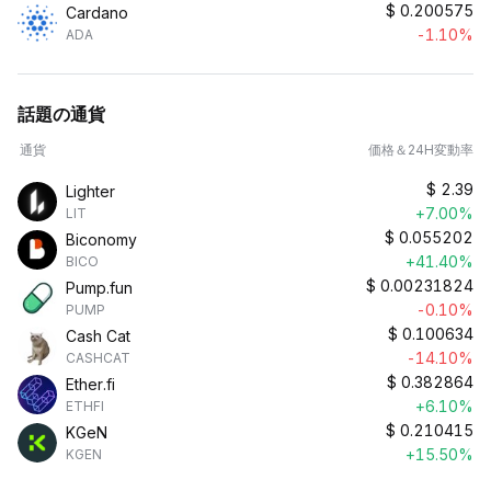
$
0.200575
Cardano
-1.10%
ADA
話題の通貨
通貨
価格＆24H変動率
$
2.39
Lighter
+7.00%
LIT
$
0.055202
Biconomy
+41.40%
BICO
$
0.00231824
Pump.fun
-0.10%
PUMP
$
0.100634
Cash Cat
-14.10%
CASHCAT
$
0.382864
Ether.fi
+6.10%
ETHFI
$
0.210415
KGeN
+15.50%
KGEN