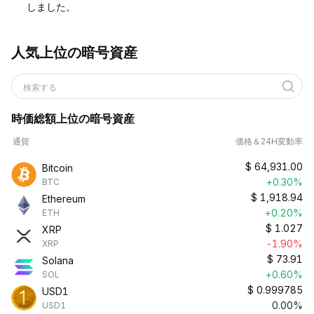
しました。
人気上位の暗号資産
検索する
時価総額上位の暗号資産
通貨
価格＆24H変動率
$
64,931.00
Bitcoin
+0.30%
BTC
$
1,918.94
Ethereum
+0.20%
ETH
$
1.027
XRP
-1.90%
XRP
$
73.91
Solana
+0.60%
SOL
$
0.999785
USD1
0.00%
USD1