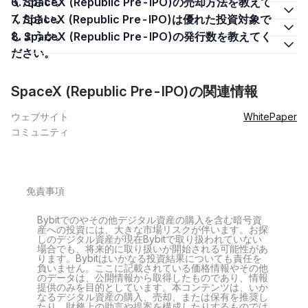
ください。
6. SpaceX (Republic Pre-IPO)の売却方法を教えて
ください。
7. SpaceX (Republic Pre-IPO)は優れた投資対象で
しょうか。
8. SpaceX (Republic Pre-IPO)の発行数を教えてく
ださい。
SpaceX (Republic Pre-IPO)の関連情報
ウェブサイト
WhitePaper
コミュニティ
免責事項
Bybitでのやその他デジタル資産の購入を含む暗号資
産への投資には、大きな市場リスクが伴います。お探
しのデジタル資産が現在Bybitで取り扱われていない
場合でも、将来的に取り扱いが開始される可能性があ
ります。Bybitはいかなる投資結果についても責任を
負いません。ここに記載されている価格情報やその他
のデータは、公開情報から取得したものであり、情報
提供のみを目的としています。本コンテンツは、いか
なるデジタル資産の購入、売却、または保有を推奨し
たり、財務上の助言や提案を構成したりするものでは