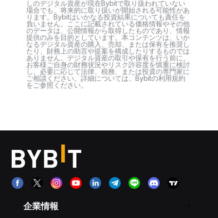
しのデジタル資産が現在Bybitで取り扱われていない
場合でも、将来的に取り扱いが開始される可能性があ
ります。Bybitはいかなる投資結果についても責任を
負いません。ここに記載されている価格情報やその他
のデータは、公開情報から取得したものであり、情報
提供のみを目的としています。本コンテンツは、いか
なるデジタル資産の購入、売却、または保有を推奨し
たり、財務上の助言や提案を構成したりするものでは
ありません。デジタル資産の取引や保有を行う前に、
お客様ご自身の財務状況やリスク許容度を慎重に検討
し、必要に応じて法律、税務、または投資の専門家に
ご相談ください。詳細については、Bybitの利用規約
をご参照ください。
企業情報