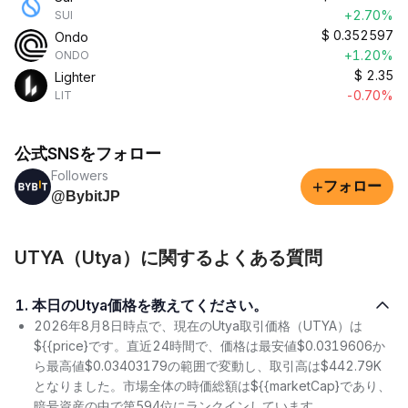
+2.70%
SUI
$
0.352597
Ondo
+1.20%
ONDO
$
2.35
Lighter
-0.70%
LIT
公式SNSをフォロー
Followers
+
フォロー
@BybitJP
UTYA（Utya）に関するよくある質問
1. 本日のUtya価格を教えてください。
2026年8月8日時点で、現在のUtya取引価格（UTYA）は
${{price}です。直近24時間で、価格は最安値$0.0319606か
ら最高値$0.03403179の範囲で変動し、取引高は$442.79K
となりました。市場全体の時価総額は${{marketCap}であり、
暗号資産の中で第594位にランクインしています。