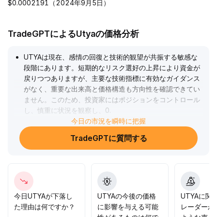
$0.0002191（2024年9月5日）
TradeGPTによるUtyaの価格分析
UTYAは現在、感情の回復と技術的観望が共振する敏感な
段階にあります。短期的なリスク選好の上昇により資金が
戻りつつありますが、主要な技術指標に有効なガイダンス
がなく、重要な出来高と価格構造も方向性を確認できてい
ません。このため、投資家にはポジションをコントロール
し、慎重に状況を観察し、0
.
085ドルを明確に上抜けて出来高も拡大した後にエントリ
今日の市況を瞬時に把握
ーを検討することを推奨します。市場を予測して逆行する
TradeGPTに質問する
リスクを避けましょう。
.
今日UTYAが下落し
UTYAの今後の価格
UTYAに関
た理由は何ですか？
に影響を与える可能
レーダーか