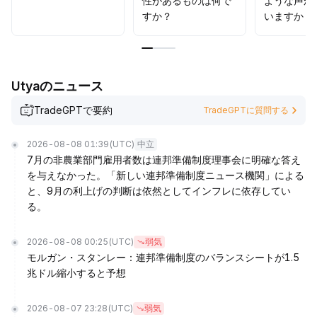
性があるものは何で
ような声が
すか？
いますか？
Utyaのニュース
TradeGPTで要約
TradeGPTに質問する
2026-08-08 01:39
(UTC)
中立
7月の非農業部門雇用者数は連邦準備制度理事会に明確な答え
を与えなかった。「新しい連邦準備制度ニュース機関」による
と、9月の利上げの判断は依然としてインフレに依存してい
る。
2026-08-08 00:25
(UTC)
弱気
モルガン・スタンレー：連邦準備制度のバランスシートが1.5
兆ドル縮小すると予想
2026-08-07 23:28
(UTC)
弱気