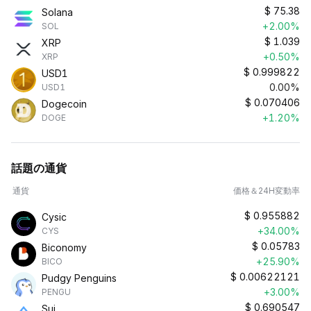
$
75.38
Solana
+2.00%
SOL
$
1.039
XRP
+0.50%
XRP
$
0.999822
USD1
0.00%
USD1
$
0.070406
Dogecoin
+1.20%
DOGE
話題の通貨
通貨
価格＆24H変動率
$
0.955882
Cysic
+34.00%
CYS
$
0.05783
Biconomy
+25.90%
BICO
$
0.00622121
Pudgy Penguins
+3.00%
PENGU
$
0.690547
Sui