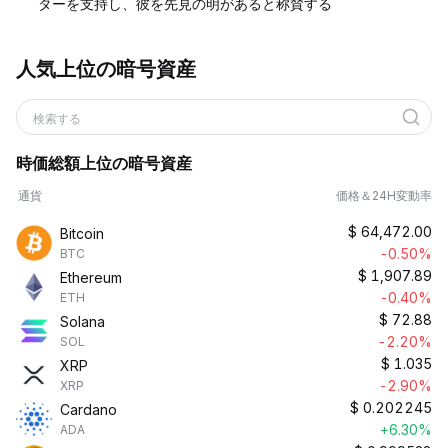
ターを支持し、彼を先見の明があると称賛する
人気上位の暗号資産
検索する
時価総額上位の暗号資産
通貨
価格＆24H変動率
$
64,472.00
Bitcoin
-0.50%
BTC
$
1,907.89
Ethereum
-0.40%
ETH
$
72.88
Solana
-2.20%
SOL
$
1.035
XRP
-2.90%
XRP
$
0.202245
Cardano
+6.30%
ADA