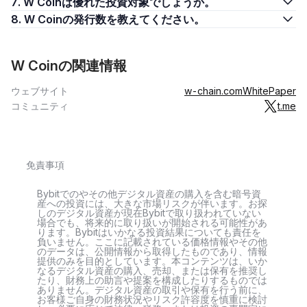
7. W Coinは優れた投資対象でしょうか。
8. W Coinの発行数を教えてください。
W Coinの関連情報
ウェブサイト
w-chain.com
WhitePaper
コミュニティ
t.me
免責事項
Bybitでのやその他デジタル資産の購入を含む暗号資
産への投資には、大きな市場リスクが伴います。お探
しのデジタル資産が現在Bybitで取り扱われていない
場合でも、将来的に取り扱いが開始される可能性があ
ります。Bybitはいかなる投資結果についても責任を
負いません。ここに記載されている価格情報やその他
のデータは、公開情報から取得したものであり、情報
提供のみを目的としています。本コンテンツは、いか
なるデジタル資産の購入、売却、または保有を推奨し
たり、財務上の助言や提案を構成したりするものでは
ありません。デジタル資産の取引や保有を行う前に、
お客様ご自身の財務状況やリスク許容度を慎重に検討