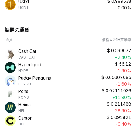
$
0.999538
USD1
0.00%
USD1
話題の通貨
通貨
価格＆24H変動率
$
0.099077
Cash Cat
+2.40%
CASHCAT
$
56.12
Hyperliquid
-1.90%
HYPE
$
0.00602095
Pudgy Penguins
-1.60%
PENGU
$
0.02111036
Pons
+11.90%
PONS
$
0.211488
Heima
-28.90%
HEI
$
0.091821
Canton
-9.40%
CC