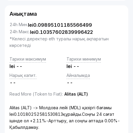
Анықтама
24h Мин.
lei
0.09895101185566499
24h Макс.
lei
0.10357602839996422
*Келесі деректер eth туралы нарық ақпаратын
көрсетеді
Тарихи максимум
Тарихи минимум
lei
--
lei
--
Нарық капит.
Айналымда
--
--
Read More (Token to Fiat)
:
Alitas (ALT)
Alitas (ALT) -> Молдова лейі (MDL) қазіргі бағамы
lei0.10180252581530813құрайды.Соңғы 24 сағат
ішінде ол +2.11%-Арттыру, ал соңғы аптада 0.00%-
Қабыллдамау.