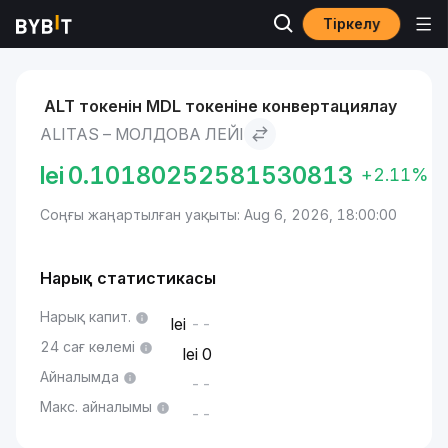
Тіркелу
Нарықтар
Alitas бағасы ALT
Alitas to Молдова лейі
ALT токенін MDL токеніне конвертациялау
ALITAS – МОЛДОВА ЛЕЙІ
lei
0.10180252581530813
+2.11%
Соңғы жаңартылған уақыты: Aug 6, 2026, 18:00:00
Нарық статистикасы
Нарық капит.
--
24 сағ көлемі
0
Айналымда
--
Макс. айналымы
--