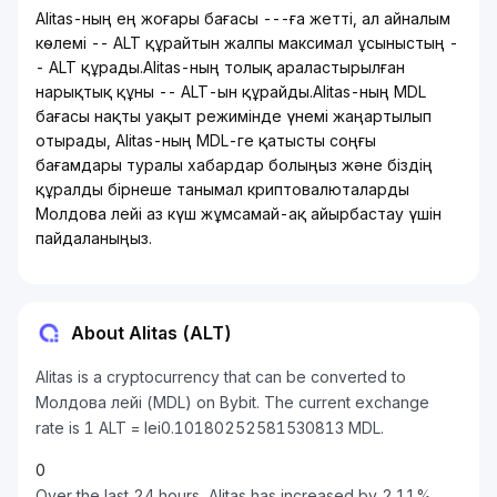
Alitas-ның ең жоғары бағасы ---ға жетті, ал айналым
көлемі -- ALT құрайтын жалпы максимал ұсыныстың -
- ALT құрады.Alitas-ның толық араластырылған
нарықтық құны -- ALT-ын құрайды.Alitas-ның MDL
бағасы нақты уақыт режимінде үнемі жаңартылып
отырады, Alitas-ның MDL-ге қатысты соңғы
бағамдары туралы хабардар болыңыз және біздің
құралды бірнеше танымал криптовалюталарды
Молдова лейі аз күш жұмсамай-ақ айырбастау үшін
пайдаланыңыз.
About Alitas (ALT)
Alitas is a cryptocurrency that can be converted to
Молдова лейі (MDL) on Bybit. The current exchange
rate is 1 ALT = lei0.10180252581530813 MDL.
0
Over the last 24 hours, Alitas has increased by 2.11%.