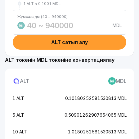
1 ALT ≈ 0.1001 MDL
Жұмсалады (40 ~ 940000)
MDL
lei
ALT сатып алу
ALT токенін MDL токеніне конвертациялау
ALT
MDL
1 ALT
0.10180252581530813 MDL
5 ALT
0.50901262907654065 MDL
10 ALT
1.0180252581530813 MDL