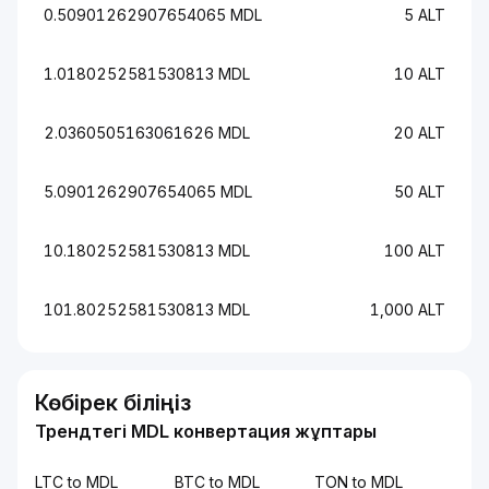
0.50901262907654065 MDL
5 ALT
1.0180252581530813 MDL
10 ALT
2.0360505163061626 MDL
20 ALT
5.0901262907654065 MDL
50 ALT
10.180252581530813 MDL
100 ALT
101.80252581530813 MDL
1,000 ALT
Көбірек біліңіз
Трендтегі MDL конвертация жұптары
LTC to MDL
BTC to MDL
TON to MDL