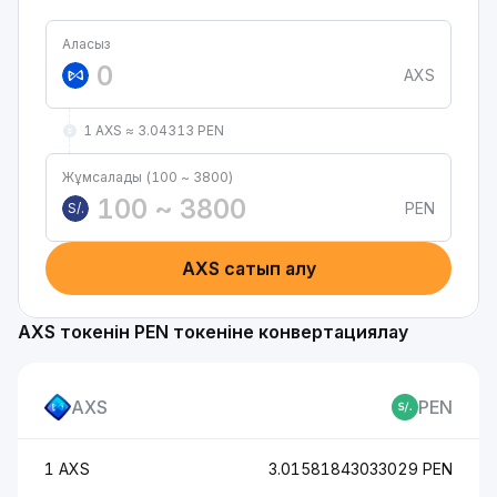
Аласыз
AXS
1 AXS ≈ 3.04313 PEN
Жұмсалады (100 ~ 3800)
PEN
S/.
AXS сатып алу
AXS токенін PEN токеніне конвертациялау
AXS
PEN
1 AXS
3.01581843033029 PEN