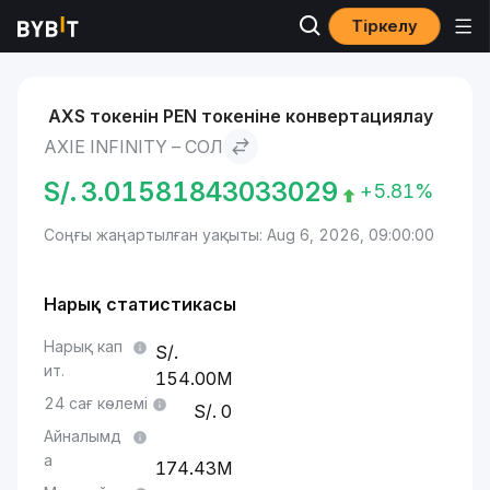
Тіркелу
Нарықтар
Axie Infinity бағасы AXS
Axie Infinity to Сол
AXS токенін PEN токеніне конвертациялау
AXIE INFINITY – СОЛ
S/.
3.01581843033029
+5.81%
Соңғы жаңартылған уақыты: Aug 6, 2026, 09:00:00
Нарық статистикасы
Нарық кап
ит.
154.00M
24 сағ көлемі
0
Айналымд
а
174.43M