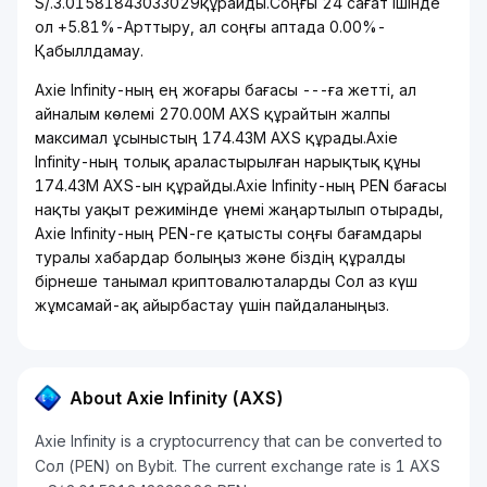
S/.3.01581843033029құрайды.Соңғы 24 сағат ішінде
ол +5.81%-Арттыру, ал соңғы аптада 0.00%-
Қабыллдамау.
Axie Infinity-ның ең жоғары бағасы ---ға жетті, ал
айналым көлемі 270.00M AXS құрайтын жалпы
максимал ұсыныстың 174.43M AXS құрады.Axie
Infinity-ның толық араластырылған нарықтық құны
174.43M AXS-ын құрайды.Axie Infinity-ның PEN бағасы
нақты уақыт режимінде үнемі жаңартылып отырады,
Axie Infinity-ның PEN-ге қатысты соңғы бағамдары
туралы хабардар болыңыз және біздің құралды
бірнеше танымал криптовалюталарды Сол аз күш
жұмсамай-ақ айырбастау үшін пайдаланыңыз.
About Axie Infinity (AXS)
Axie Infinity is a cryptocurrency that can be converted to
Сол (PEN) on Bybit. The current exchange rate is 1 AXS