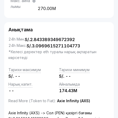
Макс. айна
лымы
270.00M
Анықтама
24h Мин.
S/.
2.843389349672392
24h Макс.
S/.
3.0969615271104773
*Келесі деректер eth туралы нарық ақпаратын
көрсетеді
Тарихи максимум
Тарихи минимум
S/.
--
S/.
--
Нарық капит.
Айналымда
--
174.43M
Read More (Token to Fiat)
:
Axie Infinity (AXS)
Axie Infinity (AXS) -> Сол (PEN) қазіргі бағамы