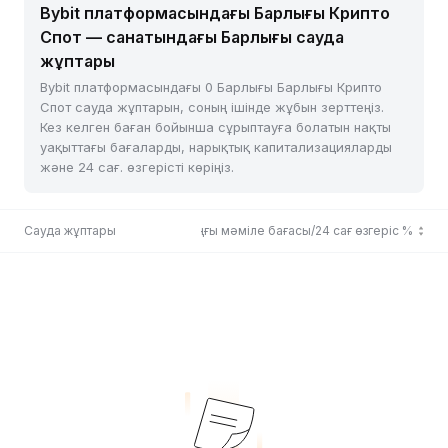
Bybit платформасындағы Барлығы Крипто
Спот — санатындағы Барлығы сауда
жұптары
Bybit платформасындағы 0 Барлығы Барлығы Крипто
Спот сауда жұптарын, соның ішінде жұбын зерттеңіз.
Кез келген баған бойынша сұрыптауға болатын нақты
уақыттағы бағаларды, нарықтық капитализацияларды
және 24 сағ. өзгерісті көріңіз.
Сауда жұптары
Соңғы мәміле бағасы/24 сағ өзгеріс %