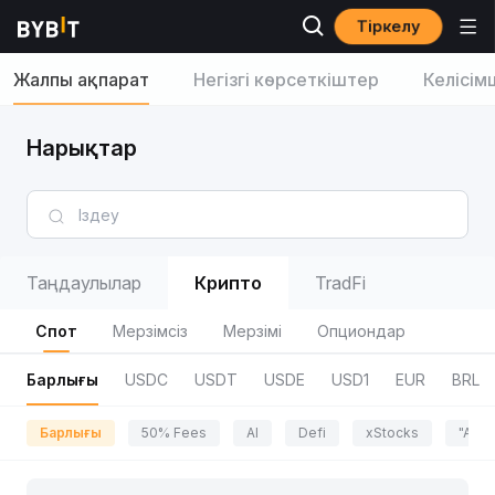
Тіркелу
Жалпы ақпарат
Негізгі көрсеткіштер
Келісім
Нарықтар
Таңдаулылар
Крипто
TradFi
Спот
Мерзімсіз
Мерзімі
Опциондар
Барлығы
USDC
USDT
USDE
USD1
EUR
BRL
Барлығы
50% Fees
AI
Defi
xStocks
"Adve