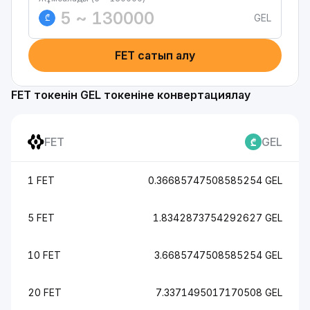
GEL
₾
FET сатып алу
FET токенін GEL токеніне конвертациялау
FET
GEL
1 FET
0.36685747508585254 GEL
5 FET
1.8342873754292627 GEL
10 FET
3.6685747508585254 GEL
20 FET
7.3371495017170508 GEL