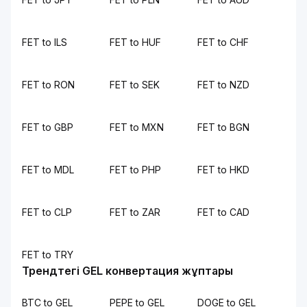
FET to ILS
FET to HUF
FET to CHF
FET to RON
FET to SEK
FET to NZD
FET to GBP
FET to MXN
FET to BGN
FET to MDL
FET to PHP
FET to HKD
FET to CLP
FET to ZAR
FET to CAD
FET to TRY
Трендтегі GEL конвертация жұптары
BTC to GEL
PEPE to GEL
DOGE to GEL