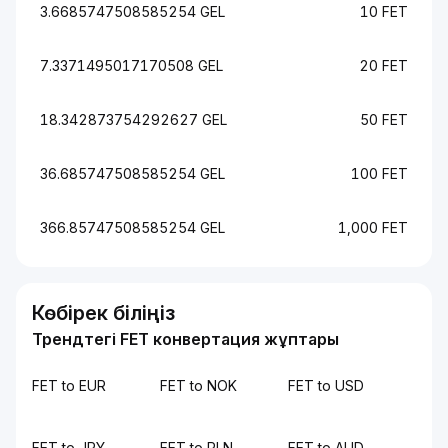
3.6685747508585254 GEL
10 FET
7.3371495017170508 GEL
20 FET
18.342873754292627 GEL
50 FET
36.685747508585254 GEL
100 FET
366.85747508585254 GEL
1,000 FET
Көбірек біліңіз
Трендтегі FET конвертация жұптары
FET to EUR
FET to NOK
FET to USD
FET to JPY
FET to PLN
FET to AUD