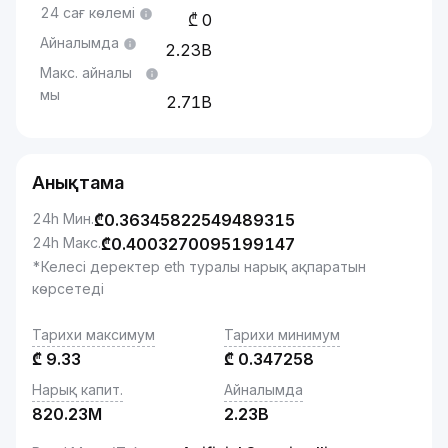
24 сағ көлемі
0
Айналымда
2.23B
Макс. айналы
мы
2.71B
Анықтама
24h Мин.
₾
0.36345822549489315
24h Макс.
₾
0.4003270095199147
*Келесі деректер eth туралы нарық ақпаратын
көрсетеді
Тарихи максимум
Тарихи минимум
₾
9.33
₾
0.347258
Нарық капит.
Айналымда
820.23M
2.23B