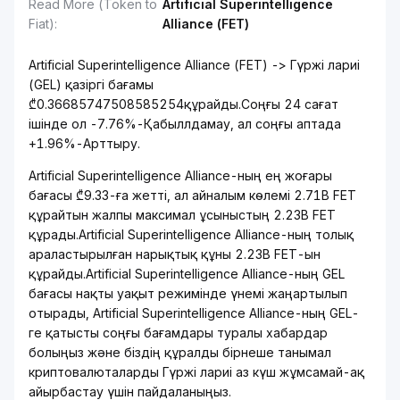
Read More (Token to
Artificial Superintelligence
Fiat)
:
Alliance (FET)
Artificial Superintelligence Alliance (FET) -> Гүржі лариі
(GEL) қазіргі бағамы
₾0.36685747508585254құрайды.Соңғы 24 сағат
ішінде ол -7.76%-Қабыллдамау, ал соңғы аптада
+1.96%-Арттыру.
Artificial Superintelligence Alliance-ның ең жоғары
бағасы ₾9.33-ға жетті, ал айналым көлемі 2.71B FET
құрайтын жалпы максимал ұсыныстың 2.23B FET
құрады.Artificial Superintelligence Alliance-ның толық
араластырылған нарықтық құны 2.23B FET-ын
құрайды.Artificial Superintelligence Alliance-ның GEL
бағасы нақты уақыт режимінде үнемі жаңартылып
отырады, Artificial Superintelligence Alliance-ның GEL-
ге қатысты соңғы бағамдары туралы хабардар
болыңыз және біздің құралды бірнеше танымал
криптовалюталарды Гүржі лариі аз күш жұмсамай-ақ
айырбастау үшін пайдаланыңыз.