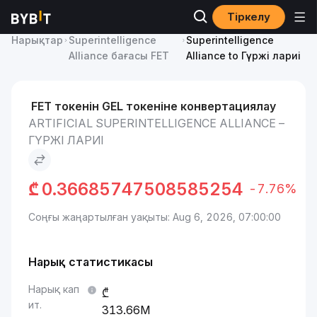
Тіркелу
Artificial
Artificial
Нарықтар
Superintelligence
Superintelligence
Alliance бағасы FET
Alliance to Гүржі лариі
FET токенін GEL токеніне конвертациялау
ARTIFICIAL SUPERINTELLIGENCE ALLIANCE –
ГҮРЖІ ЛАРИІ
₾
0.36685747508585254
-7.76%
Соңғы жаңартылған уақыты: Aug 6, 2026, 07:00:00
Нарық статистикасы
Нарық кап
ит.
313.66M