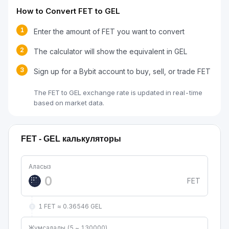
How to Convert FET to GEL
1
Enter the amount of FET you want to convert
2
The calculator will show the equivalent in GEL
3
Sign up for a Bybit account to buy, sell, or trade FET
The FET to GEL exchange rate is updated in real-time
based on market data.
FET - GEL калькуляторы
Аласыз
FET
1 FET ≈ 0.36546 GEL
Жұмсалады (5 ~ 130000)