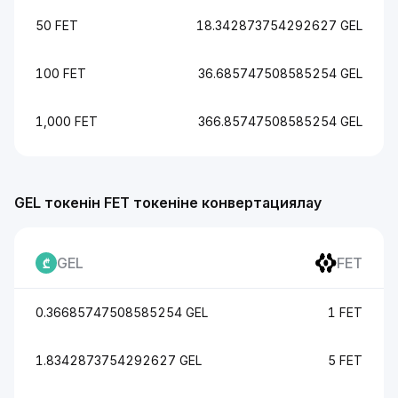
50 FET
18.342873754292627 GEL
100 FET
36.685747508585254 GEL
1,000 FET
366.85747508585254 GEL
GEL токенін FET токеніне конвертациялау
GEL
FET
0.36685747508585254 GEL
1 FET
1.8342873754292627 GEL
5 FET