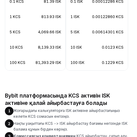
0.1 KCS
81.39 ISK
0.1 ISK
0.00012286 KCS
1 KCS
813.93 ISK
1 ISK
0.00122860 KCS
5 KCS
4,069.66 ISK
5 ISK
0.00614301 KCS
10 KCS
8,139.33 ISK
10 ISK
0.0123 KCS
100 KCS
81,393.29 ISK
100 ISK
0.1229 KCS
Bybit платформасында KCS активін ISK
активіне қалай айырбастауға болады
Жоғарыдағы калькуляторға ISK активіне айырбастағыңыз
1
келетін KCS сомасын енгізіңіз.
Нақты уақыттағы KCS -> ISK айырбастау бағамы негізінде ISK
2
балама құнын бірден көріңіз.
Комиссиясыз конвертациямен
KCS айырбастау, сатып алу,
3