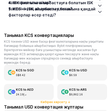
комиссия алына ма?
4. ISK фиатына айырбастауға болатын ISK
токенінің ең аз сомасы қанша?
5. KCS –> ISK айырбастау бағамына қандай
факторлар әсер етеді?
Танымал KCS конвертациялары
KCS токенін USD және басқа фиат валюталарына нақты уақыттағы
бағамдар бойынша айырбастаңыз. Bybit платформасының
біріктірілген мейкер баға ұсыныстары негізінде жасалған бұл
мүмкіндік KCS активіңіздің қазіргі құнын тексеруге және нақты
бағамдар мен жасырын спрэдтерсіз сенімді айырбастауға
мүмкіндік береді.
KCS
to
SGD
KCS
to
USD
S$8.42
$6.59
KCS
to
AED
KCS
to
ARS
د.إ24.19
$9,862.16
Көбірек көрсету
↓
Танымал USD конвертация жұптары