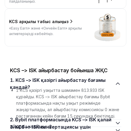
пайдаланыңыз.
KCS арқылы табыс алыңыз
«Easy Earn» және «Ончейн Earn» арқылы
активтеріңізді көбейтіңіз.
KCS –> ISK айырбастау бойынша ЖҚС
1. KCS –> ISK қазіргі айырбастау бағамы
қандай?
1 KCS қазіргі уақытта шамамен 813.933 ISK
құрайды. KCS –> ISK айырбастау бағамы Bybit
платформасында нақты уақыт режімінде
жаңартылады, ал айырбастау комиссиясы 0 және
растағаннан кейін бағам 15 секундқа бекітіледі.
2. Bybit платформасында KCS –> ISK қалай
айырбастаймын?
3. KCS –> ISK конвертациясы үшін