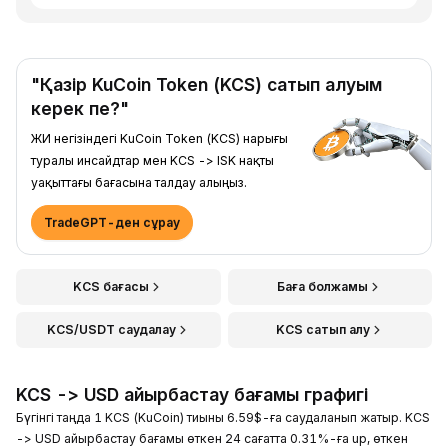
"Қазір KuCoin Token (KCS) сатып алуым
керек пе?"
ЖИ негізіндегі KuCoin Token (KCS) нарығы
туралы инсайдтар мен KCS -> ISK нақты
уақыттағы бағасына талдау алыңыз.
TradeGPT-ден сұрау
KCS бағасы
Баға болжамы
KCS/USDT саудалау
KCS сатып алу
KCS -> USD айырбастау бағамы графигі
Бүгінгі таңда 1 KCS (KuCoin) тиыны 6.59$-ға саудаланып жатыр. KCS
-> USD айырбастау бағамы өткен 24 сағатта 0.31%-ға up, өткен