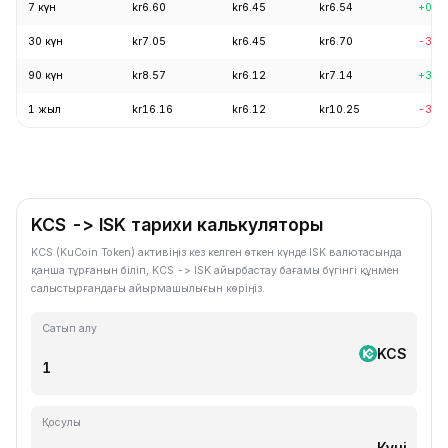
7 күн
kr6.60
kr6.45
kr6.54
+0.4
30 күн
kr7.05
kr6.45
kr6.70
-3.6
90 күн
kr8.57
kr6.12
kr7.14
+3.1
1 жыл
kr16.16
kr6.12
kr10.25
-37.
KCS -> ISK тарихи калькуляторы
KCS (KuCoin Token) активіңіз кез келген өткен күнде ISK валютасында
қанша тұрғанын біліп, KCS -> ISK айырбастау бағамы бүгінгі құнмен
салыстырғандағы айырмашылығын көріңіз.
Сатып алу
KCS
Қосулы
Күні