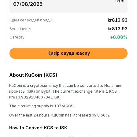
kr813.93
Құны келесідей болды
kr813.93
Бүгінгі құны
+
0.00
%
Өзгерту
Қазір сауда жасау
About KuCoin (KCS)
KuCoin is a cryptocurrency that can be converted to Исландия
кронасы (ISK) on Bybit. The current exchange rate is 1 KCS =
kr813.9329284637041 ISK.
The circulating supply is 137M KCS.
Over the last 24 hours, KuCoin has increased by 0.50%.
How to Convert KCS to ISK