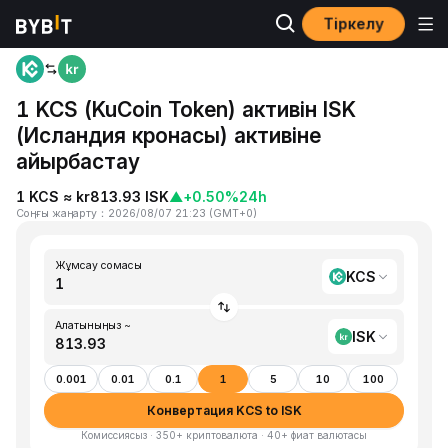
Тіркелу
Басты бет
KCS to ISK
1 KCS (KuCoin Token) активін ISK
(Исландия кронасы) активіне
айырбастау
1 KCS ≈ kr813.93 ISK
▲
+0.50%
24h
Соңғы жаңарту
：
2026/08/07 21:23
(
GMT+0
)
Жұмсау сомасы
KCS
Алатыныңыз ~
ISK
0.001
0.01
0.1
1
5
10
100
Конвертация KCS to ISK
Комиссиясыз · 350+ криптовалюта · 40+ фиат валютасы