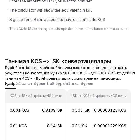
Enter the amount of KCS you want to convert
The calculator will show the equivalent in ISK
Sign up for a Bybit account to buy, sell, or trade KCS
The KCS to ISK exchange rate is updated in real-time based on market data.
Танымал KCS –> ISK конвертациялары
Bybit біріктірілген мейкер баға ұсыныстарына негізделген нақты
уақыттағы конвертация құнымен 0,001 KCS-ден 100 KCS-ге дейінгі
танымал KCS –> Bybit конвертация сомаларымен танысыңыз.
Қазір
24 сағат бұрын
1 ай бұрын
1 жыл бұрын
KCS –> ISK айырбастау
ISK құны
ISK –> KCS айырбастау
KCS құны
0.001 KCS
0.8139 ISK
0.001 ISK
0.00000123 KCS
0.01 KCS
8.14 ISK
0.01 ISK
0.00001229 KCS