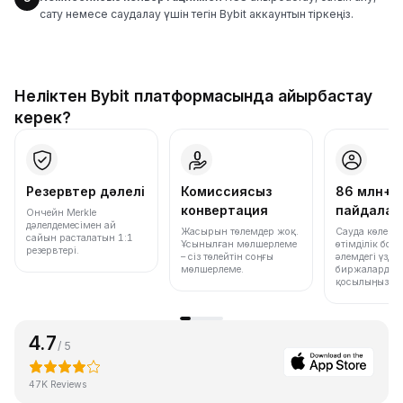
сату немесе саудалау үшін тегін Bybit аккаунтын тіркеңіз.
Неліктен Bybit платформасында айырбастау
керек?
Резервтер дәлелі
Комиссиясыз
86 млн+
конвертация
пайдала
Ончейн Merkle
дәлелдемесімен ай
Жасырын төлемдер жоқ.
Сауда көлемі
сайын расталатын 1:1
Ұсынылған мөлшерлеме
өтімділік бо
резервтері.
– сіз төлейтін соңғы
әлемдегі үздік
мөлшерлеме.
биржалардың 
қосылыңыз.
4.7
/ 5
47K Reviews