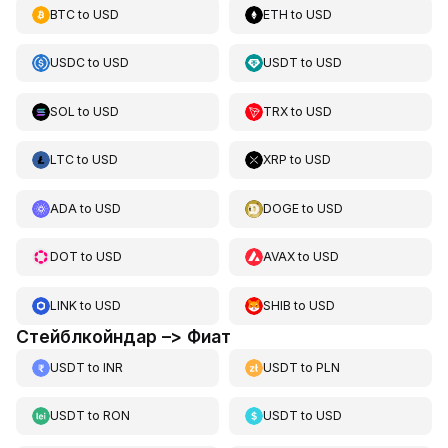
BTC
to
USD
ETH
to
USD
USDC
to
USD
USDT
to
USD
SOL
to
USD
TRX
to
USD
LTC
to
USD
XRP
to
USD
ADA
to
USD
DOGE
to
USD
DOT
to
USD
AVAX
to
USD
LINK
to
USD
SHIB
to
USD
Стейблкойндар –> Фиат
USDT
to
INR
USDT
to
PLN
USDT
to
RON
USDT
to
USD