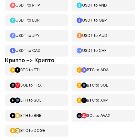
USDT
to
PHP
USDT
to
VND
USDT
to
EUR
USDT
to
GBP
USDT
to
JPY
USDT
to
AUD
USDT
to
CAD
USDT
to
CHF
Крипто –> Крипто
BTC
to
ETH
BTC
to
ADA
SOL
to
TRX
BTC
to
SOL
ETH
to
SOL
BTC
to
XRP
ETH
to
BNB
SOL
to
AVAX
BTC
to
DOGE