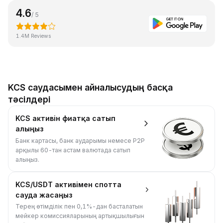
4.6
/ 5
1.4M Reviews
KCS саудасымен айналысудың басқа
тәсілдері
KCS активін фиатқа сатып
алыңыз
Банк картасы, банк аударымы немесе P2P
арқылы 60-тан астам валютада сатып
алыңыз.
KCS/USDT активімен спотта
сауда жасаңыз
Терең өтімділік пен 0,1%-дан басталатын
мейкер комиссияларының артықшылығын