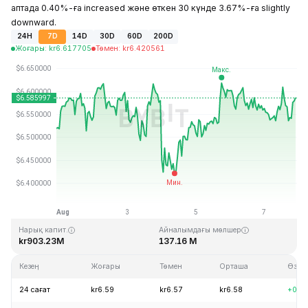
аптада 0.40%-ға increased және өткен 30 күнде 3.67%-ға slightly
downward.
24H
7D
14D
30D
60D
200D
Жоғары
:
kr
6.617705
Төмен
:
kr
6.420561
Соңғы жаңарту: 2026-08-07, 21:23 GMT+0
Тарихи максимум
Тарихи минимум
kr28.83
kr0.342863
Нарық капит.
Айналымдағы мөлшер
kr903.23M
137.16 M
Кезең
Жоғары
Төмен
Орташа
Өзгер
24 сағат
kr6.59
kr6.57
kr6.58
+0.3