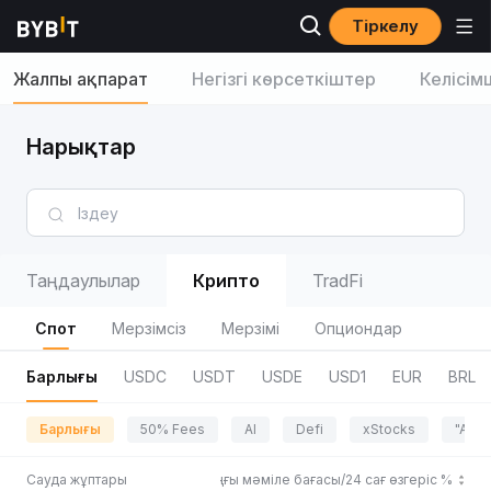
Тіркелу
Жалпы ақпарат
Негізгі көрсеткіштер
Келісім
Нарықтар
Таңдаулылар
Крипто
TradFi
Спот
Мерзімсіз
Мерзімі
Опциондар
Барлығы
USDC
USDT
USDE
USD1
EUR
BRL
Барлығы
50% Fees
AI
Defi
xStocks
"Adve
Сауда жұптары
Соңғы мәміле бағасы/24 сағ өзгеріс %