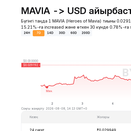
MAVIA -> USD айырбаст
Бүгінгі таңда 1 MAVIA (Heroes of Mavia) тиыны 0.0
15.21%-ға increased және өткен 30 күнде 0.78%-ға sl
24H
7D
14D
30D
60D
200D
Соңғы жаңарту: 2026-08-08, 14:13 GMT+0
Кезең
Жоғары
24 сағат
₹0.029949