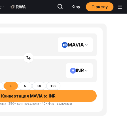
Тіркелу
қ
Кіру
MAVIA
INR
1
5
10
100
Конвертация MAVIA to INR
сыз · 350+ криптовалюта · 40+ фиат валютасы