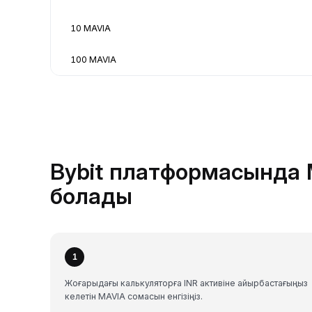
10 MAVIA
100 MAVIA
Bybit платформасында M
болады
1
Жоғарыдағы калькуляторға INR активіне айырбастағыңыз
келетін MAVIA сомасын енгізіңіз.