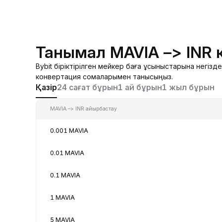
Танымал MAVIA –> INR 
Bybit біріктірілген мейкер баға ұсыныстарына негіз
конвертация сомаларымен танысыңыз.
Қазір
24 сағат бұрын
1 ай бұрын
1 жыл бұрын
MAVIA –> INR айырбастау
0.001 MAVIA
0.01 MAVIA
0.1 MAVIA
1 MAVIA
5 MAVIA