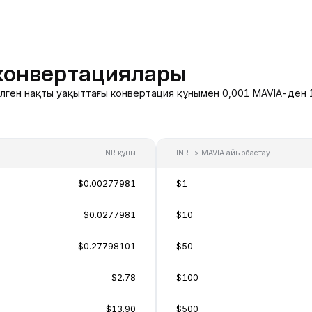
конвертациялары
делген нақты уақыттағы конвертация құнымен 0,001 MAVIA-ден 1
INR құны
INR –> MAVIA айырбастау
$0.00277981
$1
$0.0277981
$10
$0.27798101
$50
$2.78
$100
$13.90
$500