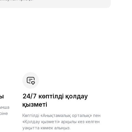
шы
24/7 көптілді қолдау
қызметі
йынша
ріне
Көптілді «Анықтамалық орталық» пен
«Қолдау қызметі» арқылы кез келген
уақытта көмек алыңыз.