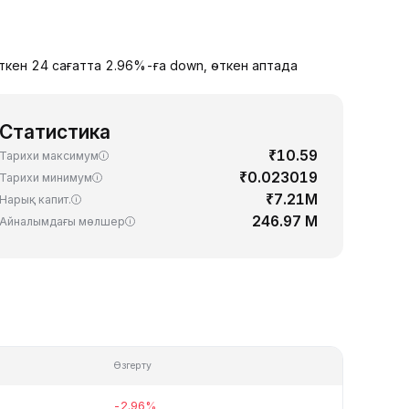
өткен 24 сағатта 2.96%-ға down, өткен аптада
Статистика
₹10.59
Тарихи максимум
₹0.023019
Тарихи минимум
₹7.21M
Нарық капит.
246.97 M
Айналымдағы мөлшер
Өзгерту
-2.96%