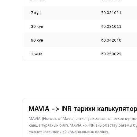
7 күн
₹0.031011
30 күн
₹0.031011
90 күн
₹0.042040
1 жыл
₹0.250822
MAVIA -> INR тарихи калькулято
MAVIA (Heroes of Mavia) активіңіз кез келген өткен күнд
қанша тұрғанын біліп, MAVIA -> INR айырбастау бағамы бү
салыстырғандағы айырмашылығын көріңіз.