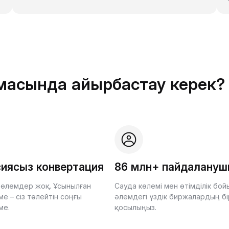
рмасында айырбастау керек?
иясыз конвертация
86 млн+ пайдалану
өлемдер жоқ. Ұсынылған
Сауда көлемі мен өтімділік бо
е – сіз төлейтін соңғы
әлемдегі үздік биржалардың бі
ме.
қосылыңыз.