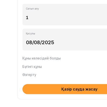
Сатып алу
Қосулы
Құны келесідей болды
Бүгінгі құны
Өзгерту
Қазір сауда жасау