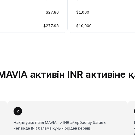
$27.80
$1,000
$277.98
$10,000
AVIA активін INR активіне 
2
Нақты уақыттағы MAVIA -> INR айырбастау бағамы
негізінде INR балама құнын бірден көріңіз.