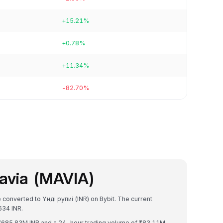
+15.21%
+0.78%
+11.34%
-82.70%
avia (MAVIA)
 converted to Үнді рупиі (INR) on Bybit. The current
34 INR.
f ₹685.83M INR and a 24-hour trading volume of ₹83.11M