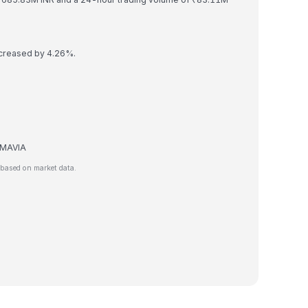
ecreased by 4.26%.
e MAVIA
 based on market data.