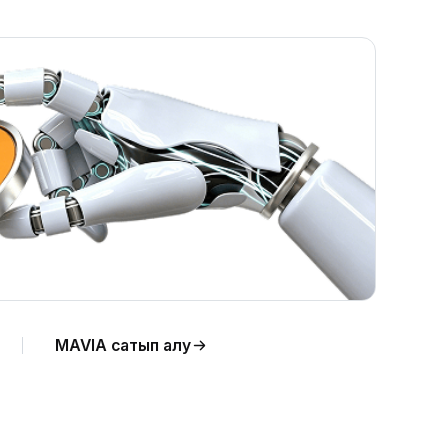
к
MAVIA сатып алу