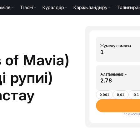
әміле
TradFi
Құралдар
Қаржыландыру
Толығыра
Жұмсау сомасы
 of Mavia)
і рупиі)
Алатыныңыз ~
астау
0.001
0.01
0.1
Комиссия