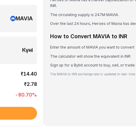
INR.
The circulating supply is 247M MAVIA.
MAVIA
Over the last 24 hours, Heroes of Mavia has d
How to Convert MAVIA to INR
Enter the amount of MAVIA you want to convert
Күні
The calculator will show the equivalent in INR
Sign up for a Bybit account to buy, sell, or trad
₹14.40
The MAVIA to INR exchange rate is updated in real-time
₹2.78
-80.70
%