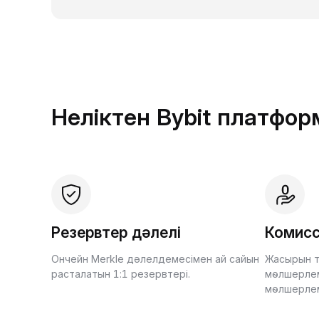
Неліктен Bybit платфо
Резервтер дәлелі
Комисс
Ончейн Merkle дәлелдемесімен ай сайын
Жасырын т
расталатын 1:1 резервтері.
мөлшерлем
мөлшерле