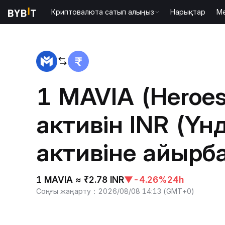
Криптовалюта сатып алыңыз
Нарықтар
М
Басты бет
MAVIA to INR
1 MAVIA (Heroes
активін INR (Үнд
активіне айырб
1 MAVIA ≈ ₹2.78 INR
▼
-4.26%
24h
Соңғы жаңарту
：
2026/08/08 14:13
(
GMT+0
)