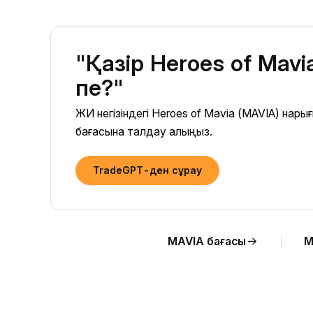
"Қазір Heroes of Mav
пе?"
ЖИ негізіндегі Heroes of Mavia (MAVIA) нар
бағасына талдау алыңыз.
TradeGPT-ден сұрау
MAVIA бағасы
M