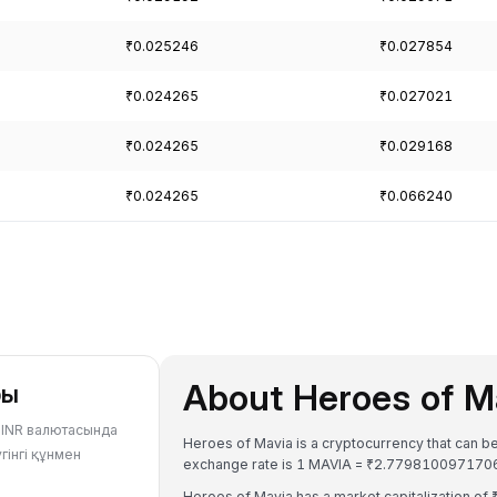
₹0.025246
₹0.027854
₹0.024265
₹0.027021
₹0.024265
₹0.029168
₹0.024265
₹0.066240
About Heroes of M
ры
е INR валютасында
Heroes of Mavia is a cryptocurrency that can be
гінгі құнмен
exchange rate is 1 MAVIA = ₹2.7798100971706
Heroes of Mavia has a market capitalization o