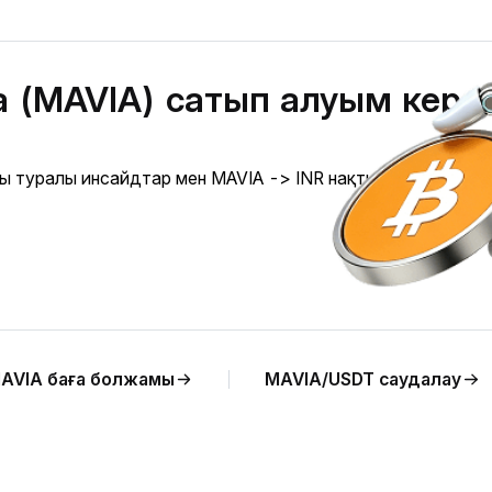
ia (MAVIA) сатып алуым кере
ығы туралы инсайдтар мен MAVIA -> INR нақты уақыттағы
AVIA баға болжамы
MAVIA/USDT саудалау