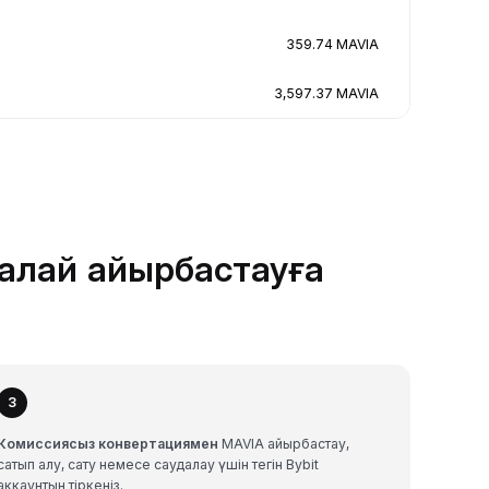
359.74 MAVIA
3,597.37 MAVIA
қалай айырбастауға
3
Комиссиясыз конвертациямен
MAVIA айырбастау,
сатып алу, сату немесе саудалау үшін тегін Bybit
аккаунтын тіркеңіз.