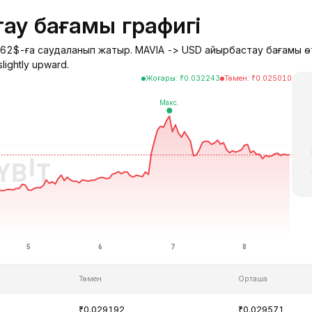
ау бағамы графигі
29162$-ға саудаланып жатыр. MAVIA -> USD айырбастау бағамы 
ightly upward.
Жоғары
:
₹
0.032243
Төмен
:
₹
0.025010
Төмен
Орташа
₹0.029192
₹0.029571