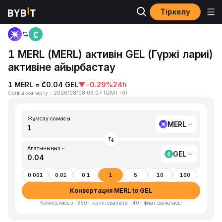
Тіркелу
Басты бет
MERL to GEL
1 MERL (MERL) активін GEL (Гүржі лариі)
активіне айырбастау
1 MERL ≈ ₾0.04 GEL
▼
-0.29%
24h
Соңғы жаңарту
：
2026/08/08 06:07
(
GMT+0
)
Жұмсау сомасы
MERL
Алатыныңыз ~
GEL
0.001
0.01
0.1
1
5
10
100
Конвертация MERL to GEL
Комиссиясыз · 350+ криптовалюта · 40+ фиат валютасы