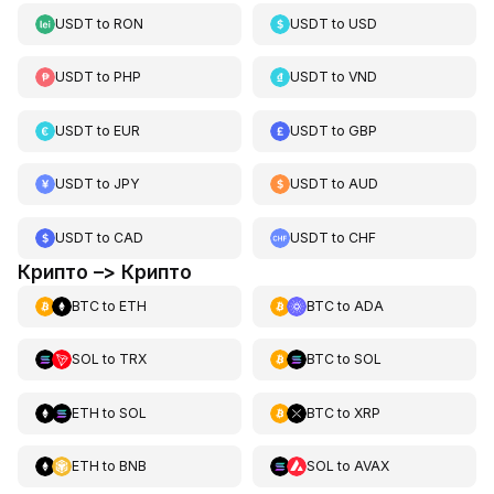
USDT
to
RON
USDT
to
USD
USDT
to
PHP
USDT
to
VND
USDT
to
EUR
USDT
to
GBP
USDT
to
JPY
USDT
to
AUD
USDT
to
CAD
USDT
to
CHF
Крипто –> Крипто
BTC
to
ETH
BTC
to
ADA
SOL
to
TRX
BTC
to
SOL
ETH
to
SOL
BTC
to
XRP
ETH
to
BNB
SOL
to
AVAX