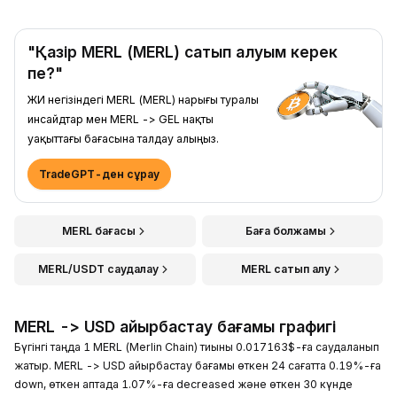
"Қазір MERL (MERL) сатып алуым керек
пе?"
ЖИ негізіндегі MERL (MERL) нарығы туралы
инсайдтар мен MERL -> GEL нақты
уақыттағы бағасына талдау алыңыз.
TradeGPT-ден сұрау
MERL бағасы
Баға болжамы
MERL/USDT саудалау
MERL сатып алу
MERL -> USD айырбастау бағамы графигі
Бүгінгі таңда 1 MERL (Merlin Chain) тиыны 0.017163$-ға саудаланып
жатыр. MERL -> USD айырбастау бағамы өткен 24 сағатта 0.19%-ға
down, өткен аптада 1.07%-ға decreased және өткен 30 күнде