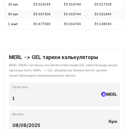
30 күн
₾0.019149
₾0.016744
₾0.017318
-
90 күн
₾0.037306
₾0.016744
₾0.021645
-
1 жыл
₾0.477569
₾0.016744
₾0.148330
-
MERL -> GEL тарихи калькуляторы
MERL (MERL) активіңіз кез келген өткен күнде GEL валютасында қанша
тұрғанын біліп, MERL -> GEL айырбастау бағамы бүгінгі құнмен
салыстырғандағы айырмашылығын көріңіз.
Сатып алу
MERL
Қосулы
Күні