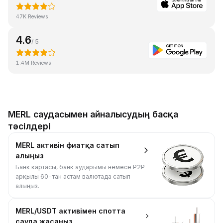
47K Reviews
4.6
/ 5
1.4M Reviews
MERL саудасымен айналысудың басқа
тәсілдері
MERL активін фиатқа сатып
алыңыз
Банк картасы, банк аударымы немесе P2P
арқылы 60-тан астам валютада сатып
алыңыз.
MERL/USDT активімен спотта
сауда жасаңыз