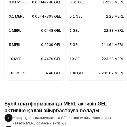
0.01 MERL
0.00044786 GEL
0.01 GEL
0.2233 MERL
0.1 MERL
0.00447865 GEL
0.1 GEL
2.23 MERL
1 MERL
0.0448 GEL
1 GEL
22.33 MERL
5 MERL
0.2239 GEL
5 GEL
111.64 MERL
10 MERL
0.4479 GEL
10 GEL
223.28 MERL
100 MERL
4.48 GEL
100 GEL
2,232.82 MERL
Bybit платформасында MERL активін GEL
активіне қалай айырбастауға болады
Жоғарыдағы калькуляторға GEL активіне айырбастағыңыз
1
келетін MERL сомасын енгізіңіз.