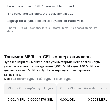
Enter the amount of MERL you want to convert
The calculator will show the equivalent in GEL
Sign up for a Bybit account to buy, sell, or trade MERL
The MERL to GEL exchange rate is updated in real-time based on market
data.
Танымал MERL –> GEL конвертациялары
Bybit біріктірілген мейкер баға ұсыныстарына негізделген нақты
уақыттағы конвертация құнымен 0,001 MERL-ден 100 MERL-ге
дейінгі танымал MERL –> Bybit конвертация сомаларымен
танысыңыз.
Қазір
24 сағат бұрын
1 ай бұрын
1 жыл бұрын
MERL –> GEL айырбастау
GEL құны
GEL –> MERL айырбастау
MERL құны
0.001 MERL
0.00004479 GEL
0.001 GEL
0.0223 MERL