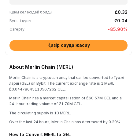
₾0.32
Құны келесідей болды
₾0.04
Бүгінгі құны
-85.90
%
Өзгерту
Қазір сауда жасау
About Merlin Chain (MERL)
Merlin Chain is a cryptocurrency that can be converted to Гүржі
лариі (GEL) on Bybit. The current exchange rate is 1 MERL =
₾0.04478645113567262 GEL.
Merlin Chain has a market capitalization of ₾60.57M GEL and a
24-hour trading volume of ₾1.70M GEL.
The circulating supply is 1B MERL.
Over the last 24 hours, Merlin Chain has decreased by 0.29%.
How to Convert MERL to GEL