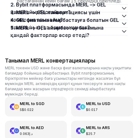
растағаннан кейін бағам 15 секундқа бекітіледі.
2. Bybit платформасында MERL –> GEL
қалай айырбастаймын?
3. MERL –> GEL конвертациясы үшін
комиссия алына ма?
4. GEL фиатына айырбастауға болатын GEL
токенінің ең аз сомасы қанша?
5. MERL –> GEL айырбастау бағамына
қандай факторлар әсер етеді?
Танымал MERL конвертациялары
MERL токенін USD және басқа фиат валюталарына нақты уақыттағы
бағамдар бойынша айырбастаңыз. Bybit платформасының
біріктірілген мейкер баға ұсыныстары негізінде жасалған бұл
мүмкіндік MERL активіңіздің қазіргі құнын тексеруге және нақты
бағамдар мен жасырын спрэдтерсіз сенімді айырбастауға
мүмкіндік береді.
MERL
to
SGD
MERL
to
USD
S$0.022
$0.017
MERL
to
AED
MERL
to
ARS
د.إ0.063
$25.7