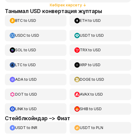
Көбірек көрсету
↓
Танымал USD конвертация жұптары
BTC
to
USD
ETH
to
USD
USDC
to
USD
USDT
to
USD
SOL
to
USD
TRX
to
USD
LTC
to
USD
XRP
to
USD
ADA
to
USD
DOGE
to
USD
DOT
to
USD
AVAX
to
USD
LINK
to
USD
SHIB
to
USD
Стейблкойндар –> Фиат
USDT
to
INR
USDT
to
PLN