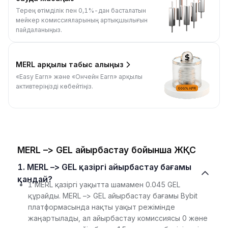
Терең өтімділік пен 0,1%-дан басталатын
мейкер комиссияларының артықшылығын
пайдаланыңыз.
MERL арқылы табыс алыңыз
«Easy Earn» және «Ончейн Earn» арқылы
активтеріңізді көбейтіңіз.
MERL –> GEL айырбастау бойынша ЖҚС
1. MERL –> GEL қазіргі айырбастау бағамы
қандай?
1 MERL қазіргі уақытта шамамен 0.045 GEL
құрайды. MERL –> GEL айырбастау бағамы Bybit
платформасында нақты уақыт режімінде
жаңартылады, ал айырбастау комиссиясы 0 және