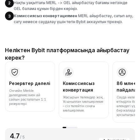
Нақты уақыттағы MERL -> GEL айырбастау бағамы негізінде
2
GEL балама құнын бірден көріңіз.
Комиссиясыз конвертациямен
MERL айырбастау, сатып алу,
3
сату немесе саудалау үшін тегін Bybit аккаунтын тіркеңіз.
Неліктен Bybit платформасында айырбастау
керек?
Резервтер дәлелі
Комиссиясыз
86 млн+
конвертация
пайдала
Ончейн Merkle
дәлелдемесімен ай
Жасырын төлемдер жоқ.
Сауда көлемі
сайын расталатын 1:1
Ұсынылған мөлшерлеме
өтімділік бо
резервтері.
– сіз төлейтін соңғы
әлемдегі үздік
мөлшерлеме.
биржалардың 
қосылыңыз.
4.7
/ 5