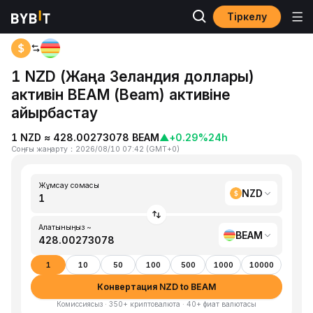
Тіркелу
Басты бет
NZD to BEAM
1 NZD (Жаңа Зеландия доллары)
активін BEAM (Beam) активіне
айырбастау
1 NZD ≈ 428.00273078 BEAM
▲
+0.29%
24h
Соңғы жаңарту
：
2026/08/10 07:42
(
GMT+0
)
Жұмсау сомасы
NZD
Алатыныңыз ~
BEAM
1
10
50
100
500
1000
10000
Конвертация NZD to BEAM
Комиссиясыз · 350+ криптовалюта · 40+ фиат валютасы