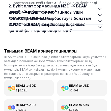
растағаннан кейін бағам 15 секундқа бекітіледі.
2. Bybit платформасында NZD –> BEAM
қалай айырбастаймын?
3. NZD –> BEAM конвертациясы үшін
комиссия алына ма?
4. BEAM фиатына айырбастауға болатын
BEAM токенінің ең аз сомасы қанша?
5. NZD –> BEAM айырбастау бағамына
қандай факторлар әсер етеді?
Танымал BEAM конвертациялары
BEAM токенін USD және басқа фиат валюталарына нақты уақыттағы
бағамдар бойынша айырбастаңыз. Bybit платформасының
біріктірілген мейкер баға ұсыныстары негізінде жасалған бұл
мүмкіндік BEAM активіңіздің қазіргі құнын тексеруге және нақты
бағамдар мен жасырын спрэдтерсіз сенімді айырбастауға
мүмкіндік береді.
BEAM
to
SGD
BEAM
to
USD
S$0.011
$0.009
BEAM
to
AED
BEAM
to
ARS
د.إ0.033
$13.29