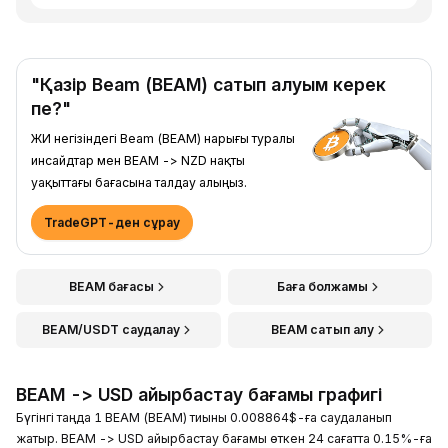
"Қазір Beam (BEAM) сатып алуым керек
пе?"
ЖИ негізіндегі Beam (BEAM) нарығы туралы
инсайдтар мен BEAM -> NZD нақты
уақыттағы бағасына талдау алыңыз.
TradeGPT-ден сұрау
BEAM бағасы
Баға болжамы
BEAM/USDT саудалау
BEAM сатып алу
BEAM -> USD айырбастау бағамы графигі
Бүгінгі таңда 1 BEAM (BEAM) тиыны 0.008864$-ға саудаланып
жатыр. BEAM -> USD айырбастау бағамы өткен 24 сағатта 0.15%-ға