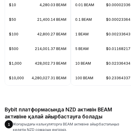
$10
4,280.03 BEAM
0.01 BEAM
$0.00002336
$50
21,400.14 BEAM
0.1 BEAM
$0.00023364
$100
42,800.27 BEAM
1 BEAM
$0.00233643
$500
214,001.37 BEAM
5 BEAM
$0.01168217
$1,000
428,002.73 BEAM
10 BEAM
$0.02336434
$10,000
4,280,027.31 BEAM
100 BEAM
$0.23364337
Bybit платформасында NZD активін BEAM
активіне қалай айырбастауға болады
Жоғарыдағы калькуляторға BEAM активіне айырбастағыңыз
1
келетін NZD сомасын енгізіңіз.