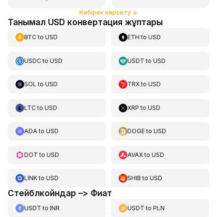
Көбірек көрсету
↓
Танымал USD конвертация жұптары
BTC
to
USD
ETH
to
USD
USDC
to
USD
USDT
to
USD
SOL
to
USD
TRX
to
USD
LTC
to
USD
XRP
to
USD
ADA
to
USD
DOGE
to
USD
DOT
to
USD
AVAX
to
USD
LINK
to
USD
SHIB
to
USD
Стейблкойндар –> Фиат
USDT
to
INR
USDT
to
PLN