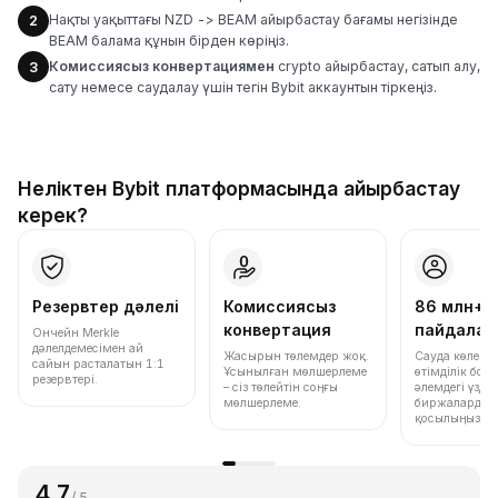
Нақты уақыттағы NZD -> BEAM айырбастау бағамы негізінде
2
BEAM балама құнын бірден көріңіз.
Комиссиясыз конвертациямен
crypto айырбастау, сатып алу,
3
сату немесе саудалау үшін тегін Bybit аккаунтын тіркеңіз.
Неліктен Bybit платформасында айырбастау
керек?
Резервтер дәлелі
Комиссиясыз
86 млн+
конвертация
пайдала
Ончейн Merkle
дәлелдемесімен ай
Жасырын төлемдер жоқ.
Сауда көлемі
сайын расталатын 1:1
Ұсынылған мөлшерлеме
өтімділік бо
резервтері.
– сіз төлейтін соңғы
әлемдегі үздік
мөлшерлеме.
биржалардың 
қосылыңыз.
4.7
/ 5