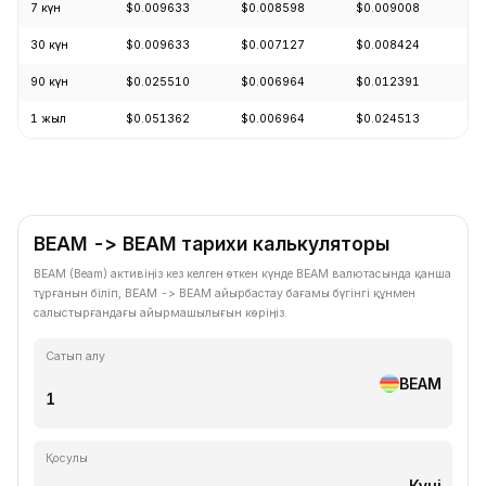
7 күн
$0.009633
$0.008598
$0.009008
+
30 күн
$0.009633
$0.007127
$0.008424
-
90 күн
$0.025510
$0.006964
$0.012391
-
1 жыл
$0.051362
$0.006964
$0.024513
-
BEAM -> BEAM тарихи калькуляторы
BEAM (Beam) активіңіз кез келген өткен күнде BEAM валютасында қанша
тұрғанын біліп, BEAM -> BEAM айырбастау бағамы бүгінгі құнмен
салыстырғандағы айырмашылығын көріңіз.
Сатып алу
BEAM
Қосулы
Күні