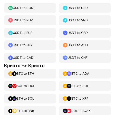
USDT
to
RON
USDT
to
USD
USDT
to
PHP
USDT
to
VND
USDT
to
EUR
USDT
to
GBP
USDT
to
JPY
USDT
to
AUD
USDT
to
CAD
USDT
to
CHF
Крипто –> Крипто
BTC
to
ETH
BTC
to
ADA
SOL
to
TRX
BTC
to
SOL
ETH
to
SOL
BTC
to
XRP
ETH
to
BNB
SOL
to
AVAX