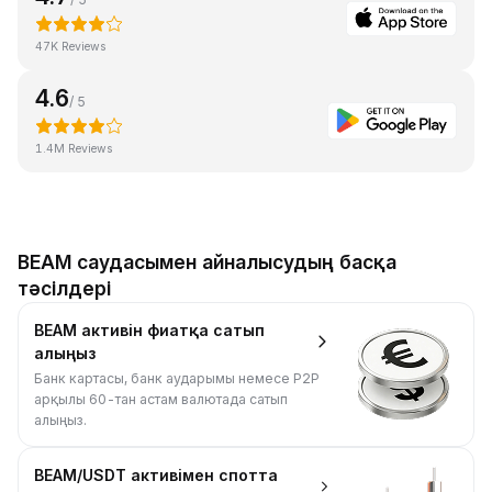
47K Reviews
4.6
/ 5
1.4M Reviews
BEAM саудасымен айналысудың басқа
тәсілдері
BEAM активін фиатқа сатып
алыңыз
Банк картасы, банк аударымы немесе P2P
арқылы 60-тан астам валютада сатып
алыңыз.
BEAM/USDT активімен спотта