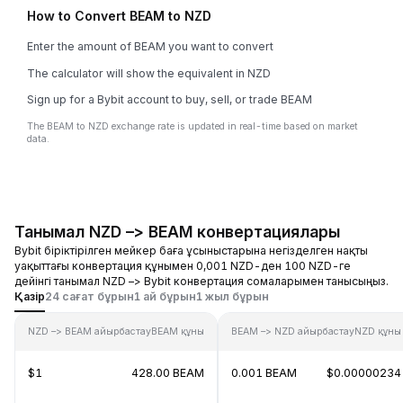
How to Convert BEAM to NZD
Enter the amount of BEAM you want to convert
The calculator will show the equivalent in NZD
Sign up for a Bybit account to buy, sell, or trade BEAM
The BEAM to NZD exchange rate is updated in real-time based on market
data.
Танымал NZD –> BEAM конвертациялары
Bybit біріктірілген мейкер баға ұсыныстарына негізделген нақты
уақыттағы конвертация құнымен 0,001 NZD-ден 100 NZD-ге
дейінгі танымал NZD –> Bybit конвертация сомаларымен танысыңыз.
Қазір
24 сағат бұрын
1 ай бұрын
1 жыл бұрын
NZD –> BEAM айырбастау
BEAM құны
BEAM –> NZD айырбастау
NZD құны
$1
428.00 BEAM
0.001 BEAM
$0.00000234