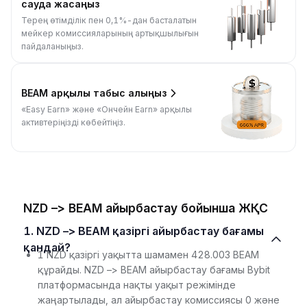
сауда жасаңыз
Терең өтімділік пен 0,1%-дан басталатын
мейкер комиссияларының артықшылығын
пайдаланыңыз.
BEAM арқылы табыс алыңыз
«Easy Earn» және «Ончейн Earn» арқылы
активтеріңізді көбейтіңіз.
NZD –> BEAM айырбастау бойынша ЖҚС
1. NZD –> BEAM қазіргі айырбастау бағамы
қандай?
1 NZD қазіргі уақытта шамамен 428.003 BEAM
құрайды. NZD –> BEAM айырбастау бағамы Bybit
платформасында нақты уақыт режімінде
жаңартылады, ал айырбастау комиссиясы 0 және