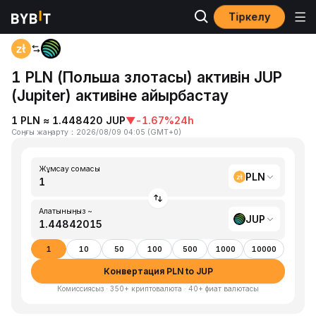
Тіркелу
Басты бет
PLN to JUP
1 PLN (Польша злотасы) активін JUP
(Jupiter) активіне айырбастау
1 PLN ≈ 1.448420 JUP
▼
-1.67%
24h
Соңғы жаңарту
：
2026/08/09 04:05
(
GMT+0
)
Жұмсау сомасы
PLN
Алатыныңыз ~
JUP
1
10
50
100
500
1000
10000
Конвертация PLN to JUP
Комиссиясыз · 350+ криптовалюта · 40+ фиат валютасы