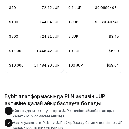
$50
72.42 JUP
0.1 JUP
$0.06904074
$100
144.84 JUP
1 JUP
$0.69040741
$500
724.21 JUP
5 JUP
$3.45
$1,000
1,448.42 JUP
10 JUP
$6.90
$10,000
14,484.20 JUP
100 JUP
$69.04
Bybit платформасында PLN активін JUP
активіне қалай айырбастауға болады
Жоғарыдағы калькуляторға JUP активіне айырбастағыңыз
1
келетін PLN сомасын енгізіңіз.
Нақты уақыттағы PLN -> JUP айырбастау бағамы негізінде JUP
2
балама құнын бірден көріңіз.