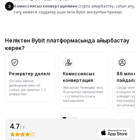
Комиссиясыз конвертациямен
crypto айырбастау, сатып алу,
3
сату немесе саудалау үшін тегін Bybit аккаунтын тіркеңіз.
Неліктен Bybit платформасында айырбастау
керек?
Резервтер дәлелі
Комиссиясыз
86 млн+
конвертация
пайдала
Ончейн Merkle
дәлелдемесімен ай
Жасырын төлемдер жоқ.
Сауда көлемі
сайын расталатын 1:1
Ұсынылған мөлшерлеме
өтімділік бо
резервтері.
– сіз төлейтін соңғы
әлемдегі үздік
мөлшерлеме.
биржалардың 
қосылыңыз.
4.7
/ 5