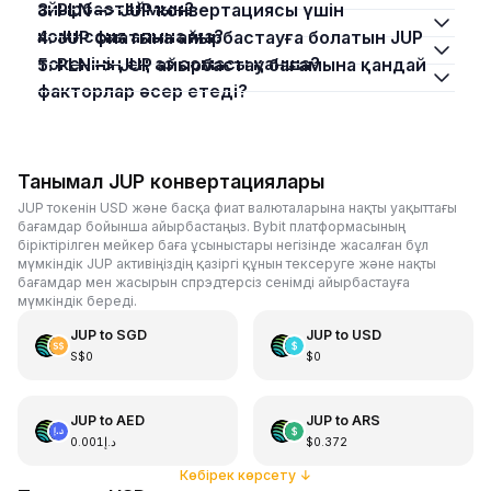
айырбастаймын?
3. PLN –> JUP конвертациясы үшін
комиссия алына ма?
4. JUP фиатына айырбастауға болатын JUP
токенінің ең аз сомасы қанша?
5. PLN –> JUP айырбастау бағамына қандай
факторлар әсер етеді?
Танымал JUP конвертациялары
JUP токенін USD және басқа фиат валюталарына нақты уақыттағы
бағамдар бойынша айырбастаңыз. Bybit платформасының
біріктірілген мейкер баға ұсыныстары негізінде жасалған бұл
мүмкіндік JUP активіңіздің қазіргі құнын тексеруге және нақты
бағамдар мен жасырын спрэдтерсіз сенімді айырбастауға
мүмкіндік береді.
JUP
to
SGD
JUP
to
USD
S$0
$0
JUP
to
AED
JUP
to
ARS
د.إ0.001
$0.372
Көбірек көрсету
↓