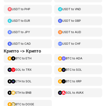
USDT
to
PHP
USDT
to
VND
USDT
to
EUR
USDT
to
GBP
USDT
to
JPY
USDT
to
AUD
USDT
to
CAD
USDT
to
CHF
Крипто –> Крипто
BTC
to
ETH
BTC
to
ADA
SOL
to
TRX
BTC
to
SOL
ETH
to
SOL
BTC
to
XRP
ETH
to
BNB
SOL
to
AVAX
BTC
to
DOGE