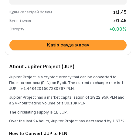
zł1.45
Құны келесідей болды
zł1.45
Бүгінгі құны
+
0.00
%
Өзгерту
Қазір сауда жасау
About Jupiter Project (JUP)
Jupiter Project is a cryptocurrency that can be converted to
Польша злотасы (PLN) on Bybit. The current exchange rate is 1
JUP = zł1.4484201507280767 PLN.
Jupiter Project has a market capitalization of zł922.95K PLN and
a 24-hour trading volume of zł80.10K PLN.
The circulating supply is 1B JUP.
Over the last 24 hours, Jupiter Project has decreased by 1.67%.
How to Convert JUP to PLN