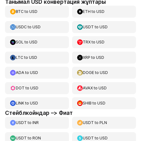
Танымал USD конвертация жұптары
BTC
to
USD
ETH
to
USD
USDC
to
USD
USDT
to
USD
SOL
to
USD
TRX
to
USD
LTC
to
USD
XRP
to
USD
ADA
to
USD
DOGE
to
USD
DOT
to
USD
AVAX
to
USD
LINK
to
USD
SHIB
to
USD
Стейблкойндар –> Фиат
USDT
to
INR
USDT
to
PLN
USDT
to
RON
USDT
to
USD