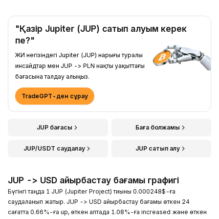
"Қазір Jupiter (JUP) сатып алуым керек
пе?"
ЖИ негізіндегі Jupiter (JUP) нарығы туралы
инсайдтар мен JUP -> PLN нақты уақыттағы
бағасына талдау алыңыз.
TradeGPT-ден сұрау
JUP бағасы
Баға болжамы
JUP/USDT саудалау
JUP сатып алу
JUP -> USD айырбастау бағамы графигі
Бүгінгі таңда 1 JUP (Jupiter Project) тиыны 0.000248$-ға
саудаланып жатыр. JUP -> USD айырбастау бағамы өткен 24
сағатта 0.66%-ға up, өткен аптада 1.08%-ға increased және өткен