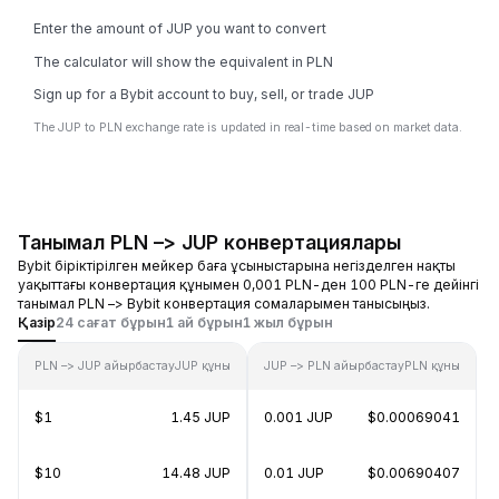
Enter the amount of JUP you want to convert
The calculator will show the equivalent in PLN
Sign up for a Bybit account to buy, sell, or trade JUP
The JUP to PLN exchange rate is updated in real-time based on market data.
Танымал PLN –> JUP конвертациялары
Bybit біріктірілген мейкер баға ұсыныстарына негізделген нақты
уақыттағы конвертация құнымен 0,001 PLN-ден 100 PLN-ге дейінгі
танымал PLN –> Bybit конвертация сомаларымен танысыңыз.
Қазір
24 сағат бұрын
1 ай бұрын
1 жыл бұрын
PLN –> JUP айырбастау
JUP құны
JUP –> PLN айырбастау
PLN құны
$1
1.45 JUP
0.001 JUP
$0.00069041
$10
14.48 JUP
0.01 JUP
$0.00690407