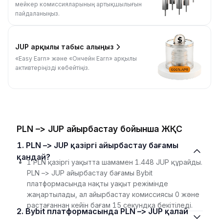
мейкер комиссияларының артықшылығын
пайдаланыңыз.
JUP арқылы табыс алыңыз
«Easy Earn» және «Ончейн Earn» арқылы
активтеріңізді көбейтіңіз.
PLN –> JUP айырбастау бойынша ЖҚС
1. PLN –> JUP қазіргі айырбастау бағамы
қандай?
1 PLN қазіргі уақытта шамамен 1.448 JUP құрайды.
PLN –> JUP айырбастау бағамы Bybit
платформасында нақты уақыт режімінде
жаңартылады, ал айырбастау комиссиясы 0 және
растағаннан кейін бағам 15 секундқа бекітіледі.
2. Bybit платформасында PLN –> JUP қалай