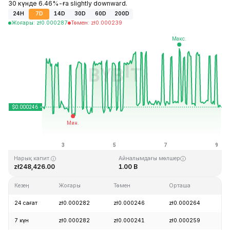
30 күнде 6.46%-ға slightly downward.
24H
7D
14D
30D
60D
200D
Жоғары
:
zł
0.000287
Төмен
:
zł
0.000239
Соңғы жаңарту: 2026-08-09, 04:05 GMT+0
Тарихи максимум
Тарихи минимум
zł0.128999
zł0.000004
Нарық капит.
Айналымдағы мөлшер
zł248,426.00
1.00 B
Кезең
Жоғары
Төмен
Орташа
Ө
24 сағат
zł0.000282
zł0.000246
zł0.000264
+
7 күн
zł0.000282
zł0.000241
zł0.000259
+