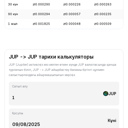
30 күн
zł0.000290
zł0.000226
zł0.000263
-
90 күн
zł0.000294
zł0.000057
zł0.000235
+
1 жыл
zł0.001825
zł0.000048
zł0.000509
-
JUP -> JUP тарихи калькуляторы
JUP (Jupiter) активіңіз кез келген өткен күнде JUP валютасында қанша
тұрғанын біліп, JUP -> JUP айырбастау бағамы бүгінгі құнмен
салыстырғандағы айырмашылығын көріңіз.
Сатып алу
JUP
Қосулы
Күні