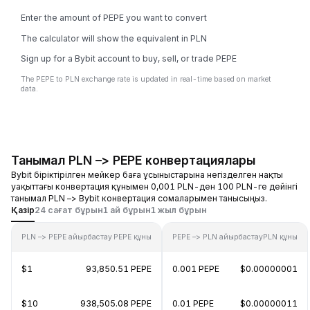
Enter the amount of PEPE you want to convert
The calculator will show the equivalent in PLN
Sign up for a Bybit account to buy, sell, or trade PEPE
The PEPE to PLN exchange rate is updated in real-time based on market
data.
Танымал PLN –> PEPE конвертациялары
Bybit біріктірілген мейкер баға ұсыныстарына негізделген нақты
уақыттағы конвертация құнымен 0,001 PLN-ден 100 PLN-ге дейінгі
танымал PLN –> Bybit конвертация сомаларымен танысыңыз.
Қазір
24 сағат бұрын
1 ай бұрын
1 жыл бұрын
PLN –> PEPE айырбастау
PEPE құны
PEPE –> PLN айырбастау
PLN құны
$1
93,850.51 PEPE
0.001 PEPE
$0.00000001
$10
938,505.08 PEPE
0.01 PEPE
$0.00000011