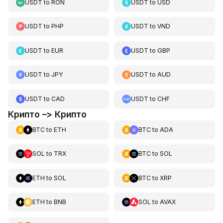
USDT
to
RON
USDT
to
USD
USDT
to
PHP
USDT
to
VND
USDT
to
EUR
USDT
to
GBP
USDT
to
JPY
USDT
to
AUD
USDT
to
CAD
USDT
to
CHF
Крипто –> Крипто
BTC
to
ETH
BTC
to
ADA
SOL
to
TRX
BTC
to
SOL
ETH
to
SOL
BTC
to
XRP
ETH
to
BNB
SOL
to
AVAX