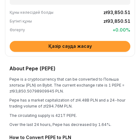
zł93,850.51
Құны келесідей болды
zł93,850.51
Бүгінгі құны
+
0.00
%
Өзгерту
Қазір сауда жасау
About Pepe (PEPE)
Pepe is a cryptocurrency that can be converted to Польша
злотасы (PLN) on Bybit. The current exchange rate is 1 PEPE =
zł93,850.50798909945 PLN.
Pepe has a market capitalization of zł4.48B PLN and a 24-hour
trading volume of zł294.76M PLN.
The circulating supply is 421T PEPE.
Over the last 24 hours, Pepe has decreased by 1.64%.
How to Convert PEPE to PLN