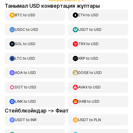
Танымал USD конвертация жұптары
BTC
to
USD
ETH
to
USD
USDC
to
USD
USDT
to
USD
SOL
to
USD
TRX
to
USD
LTC
to
USD
XRP
to
USD
ADA
to
USD
DOGE
to
USD
DOT
to
USD
AVAX
to
USD
LINK
to
USD
SHIB
to
USD
Стейблкойндар –> Фиат
USDT
to
INR
USDT
to
PLN