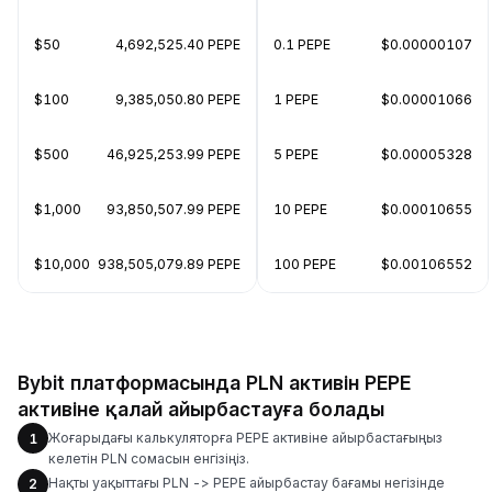
$50
4,692,525.40 PEPE
0.1 PEPE
$0.00000107
$100
9,385,050.80 PEPE
1 PEPE
$0.00001066
$500
46,925,253.99 PEPE
5 PEPE
$0.00005328
$1,000
93,850,507.99 PEPE
10 PEPE
$0.00010655
$10,000
938,505,079.89 PEPE
100 PEPE
$0.00106552
Bybit платформасында PLN активін PEPE
активіне қалай айырбастауға болады
Жоғарыдағы калькуляторға PEPE активіне айырбастағыңыз
1
келетін PLN сомасын енгізіңіз.
Нақты уақыттағы PLN -> PEPE айырбастау бағамы негізінде
2