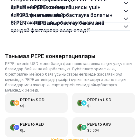
қалай айырбастаймын?
3. PLN –> PEPE конвертациясы үшін
комиссия алына ма?
4. PEPE фиатына айырбастауға болатын
PEPE токенінің ең аз сомасы қанша?
5. PLN –> PEPE айырбастау бағамына
қандай факторлар әсер етеді?
Танымал PEPE конвертациялары
PEPE токенін USD және басқа фиат валюталарына нақты уақыттағы
бағамдар бойынша айырбастаңыз. Bybit платформасының
біріктірілген мейкер баға ұсыныстары негізінде жасалған бұл
мүмкіндік PEPE активіңіздің қазіргі құнын тексеруге және нақты
бағамдар мен жасырын спрэдтерсіз сенімді айырбастауға
мүмкіндік береді.
PEPE
to
SGD
PEPE
to
USD
S$0
$0
PEPE
to
AED
PEPE
to
ARS
د.إ0
$0.004
Көбірек көрсету
↓