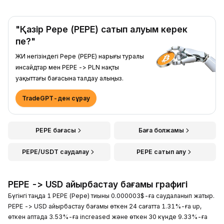
"Қазір Pepe (PEPE) сатып алуым керек
пе?"
ЖИ негізіндегі Pepe (PEPE) нарығы туралы
инсайдтар мен PEPE -> PLN нақты
уақыттағы бағасына талдау алыңыз.
TradeGPT-ден сұрау
PEPE бағасы
Баға болжамы
PEPE/USDT саудалау
PEPE сатып алу
PEPE -> USD айырбастау бағамы графигі
Бүгінгі таңда 1 PEPE (Pepe) тиыны 0.000003$-ға саудаланып жатыр.
PEPE -> USD айырбастау бағамы өткен 24 сағатта 1.31%-ға up,
өткен аптада 3.53%-ға increased және өткен 30 күнде 9.33%-ға