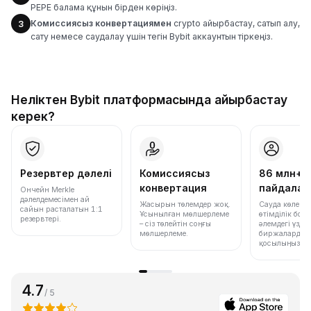
PEPE балама құнын бірден көріңіз.
Комиссиясыз конвертациямен
crypto айырбастау, сатып алу,
3
сату немесе саудалау үшін тегін Bybit аккаунтын тіркеңіз.
Неліктен Bybit платформасында айырбастау
керек?
Резервтер дәлелі
Комиссиясыз
86 млн+
конвертация
пайдала
Ончейн Merkle
дәлелдемесімен ай
Жасырын төлемдер жоқ.
Сауда көлемі
сайын расталатын 1:1
Ұсынылған мөлшерлеме
өтімділік бо
резервтері.
– сіз төлейтін соңғы
әлемдегі үздік
мөлшерлеме.
биржалардың 
қосылыңыз.
4.7
/ 5