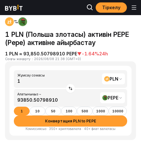
Тіркелу
Басты бет
PLN to PEPE
1 PLN (Польша злотасы) активін PEPE
(Pepe) активіне айырбастау
1 PLN ≈ 93,850.50798910 PEPE
▼
-1.64%
24h
Соңғы жаңарту
：
2026/08/08 21:38
(
GMT+0
)
Жұмсау сомасы
PLN
Алатыныңыз ~
PEPE
1
10
50
100
500
1000
10000
Конвертация PLN to PEPE
Комиссиясыз · 350+ криптовалюта · 40+ фиат валютасы