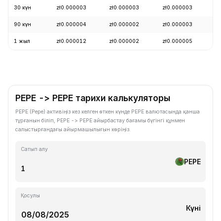
30 күн
zł0.000003
zł0.000003
zł0.000003
+
90 күн
zł0.000004
zł0.000002
zł0.000003
+
1 жыл
zł0.000012
zł0.000002
zł0.000005
-
PEPE -> PEPE тарихи калькуляторы
PEPE (Pepe) активіңіз кез келген өткен күнде PEPE валютасында қанша
тұрғанын біліп, PEPE -> PEPE айырбастау бағамы бүгінгі құнмен
салыстырғандағы айырмашылығын көріңіз.
Сатып алу
PEPE
Қосулы
Күні