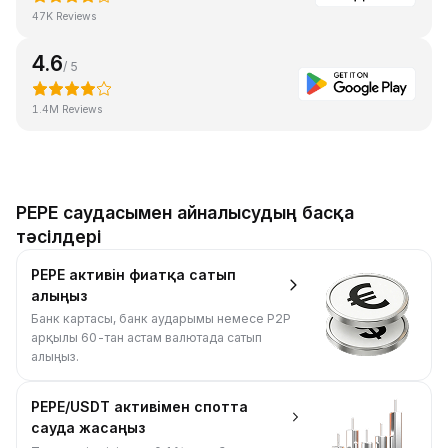
47K Reviews
4.6
/ 5
1.4M Reviews
PEPE саудасымен айналысудың басқа
тәсілдері
PEPE активін фиатқа сатып
алыңыз
Банк картасы, банк аударымы немесе P2P
арқылы 60-тан астам валютада сатып
алыңыз.
PEPE/USDT активімен спотта
сауда жасаңыз