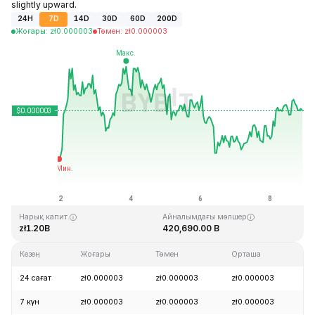
slightly upward.
24H
7D
14D
30D
60D
200D
Жоғары
:
zł
0.000003
Төмен
:
zł
0.000003
Соңғы жаңарту: 2026-08-08, 21:38 GMT+0
Тарихи максимум
Тарихи минимум
zł0.000028
zł0.000000
Нарық капит.
Айналымдағы мөлшер
zł1.20B
420,690.00 B
Кезең
Жоғары
Төмен
Орташа
Ө
24 сағат
zł0.000003
zł0.000003
zł0.000003
+
7 күн
zł0.000003
zł0.000003
zł0.000003
+