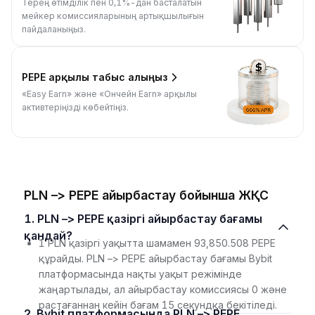
Терең өтімділік пен 0,1%-дан басталатын
мейкер комиссияларының артықшылығын
пайдаланыңыз.
PEPE арқылы табыс алыңыз
«Easy Earn» және «Ончейн Earn» арқылы
активтеріңізді көбейтіңіз.
PLN –> PEPE айырбастау бойынша ЖҚС
1. PLN –> PEPE қазіргі айырбастау бағамы
қандай?
1 PLN қазіргі уақытта шамамен 93,850.508 PEPE
құрайды. PLN –> PEPE айырбастау бағамы Bybit
платформасында нақты уақыт режімінде
жаңартылады, ал айырбастау комиссиясы 0 және
растағаннан кейін бағам 15 секундқа бекітіледі.
2. Bybit платформасында PLN –> PEPE