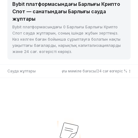
Bybit платформасындағы Барлығы Крипто
Спот — санатындағы Барлығы сауда
жұптары
Bybit платформасындағы 0 Барлығы Барлығы Крипто
Спот сауда жұптарын, соның ішінде жұбын зерттеңіз.
Кез келген баған бойынша сұрыптауға болатын нақты
уақыттағы бағаларды, нарықтық капитализацияларды
және 24 сағ. өзгерісті көріңіз.
Сауда жұптары
Соңғы мәміле бағасы/24 сағ өзгеріс %