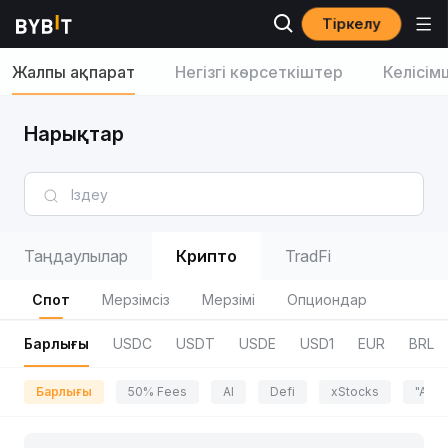
Тіркелу
Жалпы ақпарат
Негізгі көрсеткіштер
Келісім
Нарықтар
Таңдаулылар
Крипто
TradFi
Спот
Мерзімсіз
Мерзімі
Опциондар
Барлығы
USDC
USDT
USDE
USD1
EUR
BRL
Барлығы
50% Fees
AI
Defi
xStocks
"Adve