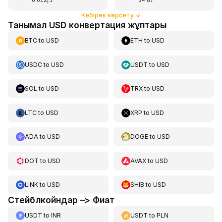
د.إ0.012
$4.87
Көбірек көрсету
↓
Танымал USD конвертация жұптары
BTC
to
USD
ETH
to
USD
USDC
to
USD
USDT
to
USD
SOL
to
USD
TRX
to
USD
LTC
to
USD
XRP
to
USD
ADA
to
USD
DOGE
to
USD
DOT
to
USD
AVAX
to
USD
LINK
to
USD
SHIB
to
USD
Стейблкойндар –> Фиат
USDT
to
INR
USDT
to
PLN