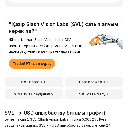
"Қазір Slash Vision Labs (SVL) сатып алуым
керек пе?"
ЖИ негізіндегі Slash Vision Labs (SVL)
нарығы туралы инсайдтар мен SVL -> PHP
нақты уақыттағы бағасына талдау алыңыз.
TradeGPT-ден сұрау
SVL бағасы
Баға болжамы
SVL/USDT саудалау
SVL сатып алу
SVL -> USD айырбастау бағамы графигі
Бүгінгі таңда 1 SVL (Slash Vision Labs) тиыны 0.003255$-ға
саудаланып жатыр. SVL -> USD айырбастау бағамы өткен 24