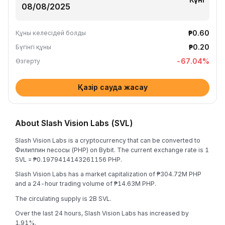
₱0.60
Құны келесідей болды
₱0.20
Бүгінгі құны
-67.04
%
Өзгерту
Қазір сауда жасау
About Slash Vision Labs (SVL)
Slash Vision Labs is a cryptocurrency that can be converted to
Филиппин песосы (PHP) on Bybit. The current exchange rate is 1
SVL = ₱0.1979414143261156 PHP.
Slash Vision Labs has a market capitalization of ₱304.72M PHP
and a 24-hour trading volume of ₱14.63M PHP.
The circulating supply is 2B SVL.
Over the last 24 hours, Slash Vision Labs has increased by
1.91%.