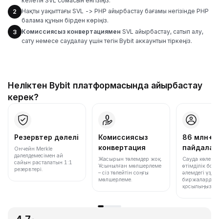
келетін SVL сомасын енгізіңіз.
Нақты уақыттағы SVL -> PHP айырбастау бағамы негізінде PHP
2
балама құнын бірден көріңіз.
Комиссиясыз конвертациямен
SVL айырбастау, сатып алу,
3
сату немесе саудалау үшін тегін Bybit аккаунтын тіркеңіз.
Неліктен Bybit платформасында айырбастау
керек?
Резервтер дәлелі
Комиссиясыз
86 млн+
конвертация
пайдала
Ончейн Merkle
дәлелдемесімен ай
Жасырын төлемдер жоқ.
Сауда көлемі
сайын расталатын 1:1
Ұсынылған мөлшерлеме
өтімділік бо
резервтері.
– сіз төлейтін соңғы
әлемдегі үздік
мөлшерлеме.
биржалардың 
қосылыңыз.