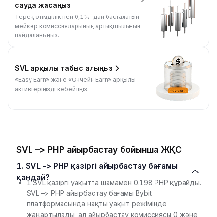
сауда жасаңыз
Терең өтімділік пен 0,1%-дан басталатын
мейкер комиссияларының артықшылығын
пайдаланыңыз.
SVL арқылы табыс алыңыз
«Easy Earn» және «Ончейн Earn» арқылы
активтеріңізді көбейтіңіз.
SVL –> PHP айырбастау бойынша ЖҚС
1. SVL –> PHP қазіргі айырбастау бағамы
қандай?
1 SVL қазіргі уақытта шамамен 0.198 PHP құрайды.
SVL –> PHP айырбастау бағамы Bybit
платформасында нақты уақыт режімінде
жаңартылады, ал айырбастау комиссиясы 0 және