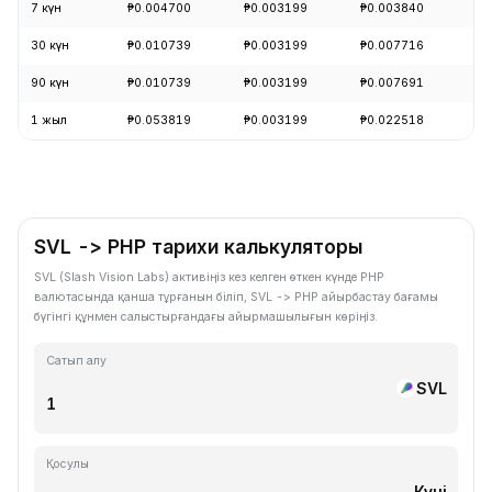
7 күн
₱0.004700
₱0.003199
₱0.003840
-4
30 күн
₱0.010739
₱0.003199
₱0.007716
-6
90 күн
₱0.010739
₱0.003199
₱0.007691
-5
1 жыл
₱0.053819
₱0.003199
₱0.022518
-6
SVL -> PHP тарихи калькуляторы
SVL (Slash Vision Labs) активіңіз кез келген өткен күнде PHP
валютасында қанша тұрғанын біліп, SVL -> PHP айырбастау бағамы
бүгінгі құнмен салыстырғандағы айырмашылығын көріңіз.
Сатып алу
SVL
Қосулы
Күні