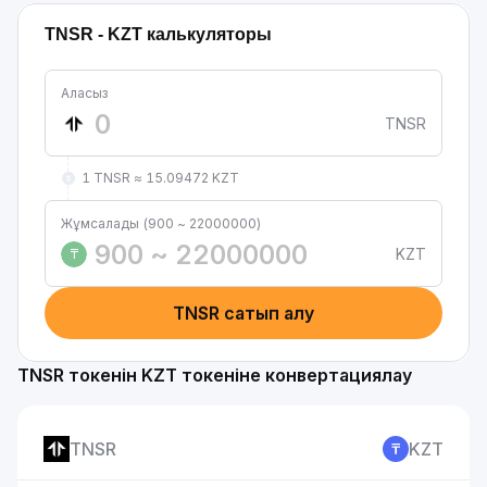
TNSR - KZT калькуляторы
Аласыз
TNSR
1 TNSR ≈ 15.09472 KZT
Жұмсалады (900 ~ 22000000)
KZT
₸
TNSR сатып алу
TNSR токенін KZT токеніне конвертациялау
TNSR
KZT