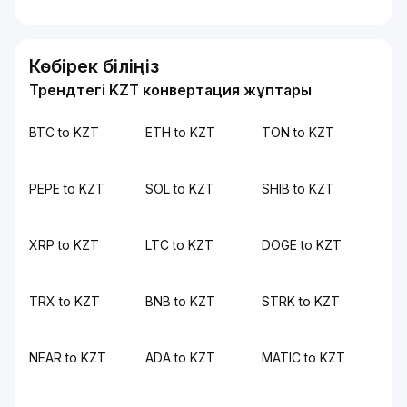
Көбірек біліңіз
Трендтегі KZT конвертация жұптары
BTC to KZT
ETH to KZT
TON to KZT
PEPE to KZT
SOL to KZT
SHIB to KZT
XRP to KZT
LTC to KZT
DOGE to KZT
TRX to KZT
BNB to KZT
STRK to KZT
NEAR to KZT
ADA to KZT
MATIC to KZT