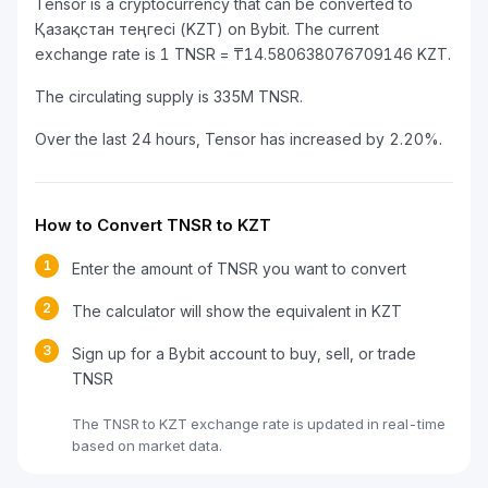
Tensor is a cryptocurrency that can be converted to
Қазақстан теңгесі (KZT) on Bybit. The current
exchange rate is 1 TNSR = ₸14.580638076709146 KZT.
The circulating supply is 335M TNSR.
Over the last 24 hours, Tensor has increased by 2.20%.
How to Convert TNSR to KZT
1
Enter the amount of TNSR you want to convert
2
The calculator will show the equivalent in KZT
3
Sign up for a Bybit account to buy, sell, or trade
TNSR
The TNSR to KZT exchange rate is updated in real-time
based on market data.