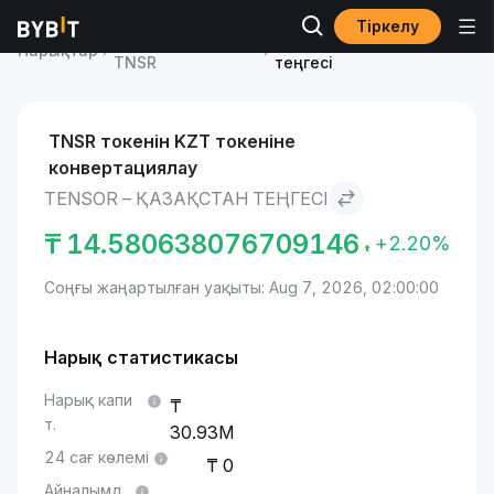
Тіркелу
Tensor бағасы
Tensor to Қазақстан
Нарықтар
TNSR
теңгесі
TNSR токенін KZT токеніне
конвертациялау
TENSOR – ҚАЗАҚСТАН ТЕҢГЕСІ
₸
14.580638076709146
+2.20%
Соңғы жаңартылған уақыты: Aug 7, 2026, 02:00:00
Нарық статистикасы
Нарық капи
т.
30.93M
24 сағ көлемі
0
Айналымд