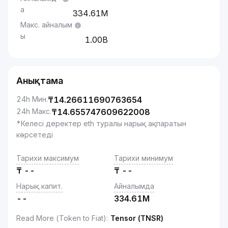
а
334.61M
Макс. айналым
ы
1.00B
Анықтама
24h Мин.
₸
14.26611690763654
24h Макс.
₸
14.655747609622008
*Келесі деректер eth туралы нарық ақпаратын
көрсетеді
Тарихи максимум
Тарихи минимум
₸
--
₸
--
Нарық капит.
Айналымда
--
334.61M
Read More (Token to Fiat)
:
Tensor (TNSR)