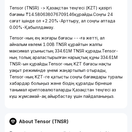
Tensor (TNSR) -> Қазақстан теңгесі (KZT) қазіргі
бағамы ₸14.580638076709146құрайды.Соңғы 24
сағат ішінде ол +2.20%-Арттыру, ал соңғы аптада
0.00%-Қабыллдамау.
Tensor-ның ең жоғары бағасы ---ға жетті, ал
айналым көлемі 1.00B TNSR құрайтын жалпы
максимал ұсыныстың 334.61M TNSR құрады.Tensor-
ның толық араластырылған нарықтық құны 334.61M
TNSR-ын құрайды.Tensor-ның KZT бағасы нақты
уақыт режимінде үнемі жаңартылып отырады,
Tensor-ның KZT-ге қатысты соңғы бағамдары туралы
хабардар болыңыз және біздің құралды бірнеше
танымал криптовалюталарды Қазақстан теңгесі аз
күш жұмсамай-ақ айырбастау үшін пайдаланыңыз.
About Tensor (TNSR)