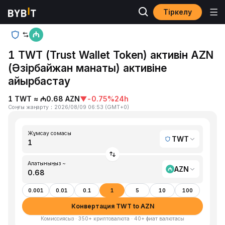
Тіркелу
Басты бет
TWT to AZN
1 TWT (Trust Wallet Token) активін AZN
(Әзірбайжан манаты) активіне
айырбастау
1 TWT ≈ ₼0.68 AZN
▼
-0.75%
24h
Соңғы жаңарту
：
2026/08/09 06:53
(
GMT+0
)
Жұмсау сомасы
TWT
Алатыныңыз ~
AZN
0.001
0.01
0.1
1
5
10
100
Конвертация TWT to AZN
Комиссиясыз · 350+ криптовалюта · 40+ фиат валютасы