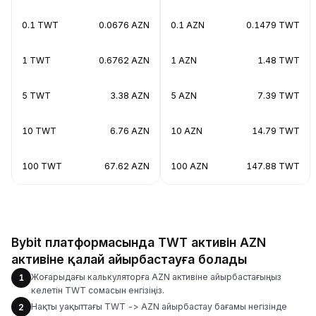
0.1 TWT
0.0676 AZN
0.1 AZN
0.1479 TWT
1 TWT
0.6762 AZN
1 AZN
1.48 TWT
5 TWT
3.38 AZN
5 AZN
7.39 TWT
10 TWT
6.76 AZN
10 AZN
14.79 TWT
100 TWT
67.62 AZN
100 AZN
147.88 TWT
Bybit платформасында TWT активін AZN
активіне қалай айырбастауға болады
Жоғарыдағы калькуляторға AZN активіне айырбастағыңыз
1
келетін TWT сомасын енгізіңіз.
Нақты уақыттағы TWT -> AZN айырбастау бағамы негізінде
2