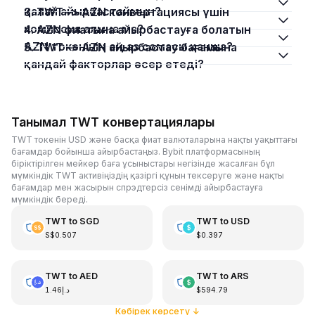
қалай айырбастаймын?
3. TWT –> AZN конвертациясы үшін
комиссия алына ма?
4. AZN фиатына айырбастауға болатын
AZN токенінің ең аз сомасы қанша?
5. TWT –> AZN айырбастау бағамына
қандай факторлар әсер етеді?
Танымал TWT конвертациялары
TWT токенін USD және басқа фиат валюталарына нақты уақыттағы
бағамдар бойынша айырбастаңыз. Bybit платформасының
біріктірілген мейкер баға ұсыныстары негізінде жасалған бұл
мүмкіндік TWT активіңіздің қазіргі құнын тексеруге және нақты
бағамдар мен жасырын спрэдтерсіз сенімді айырбастауға
мүмкіндік береді.
TWT
to
SGD
TWT
to
USD
S$0.507
$0.397
TWT
to
AED
TWT
to
ARS
د.إ1.46
$594.79
Көбірек көрсету
↓