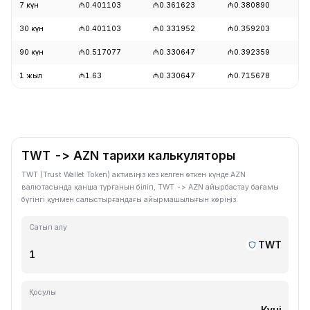
7 күн
₼0.401103
₼0.361623
₼0.380890
+
30 күн
₼0.401103
₼0.331952
₼0.359203
+
90 күн
₼0.517077
₼0.330647
₼0.392359
+
1 жыл
₼1.63
₼0.330647
₼0.715678
-
TWT -> AZN тарихи калькуляторы
TWT (Trust Wallet Token) активіңіз кез келген өткен күнде AZN
валютасында қанша тұрғанын біліп, TWT -> AZN айырбастау бағамы
бүгінгі құнмен салыстырғандағы айырмашылығын көріңіз.
Сатып алу
TWT
Қосулы
Күні