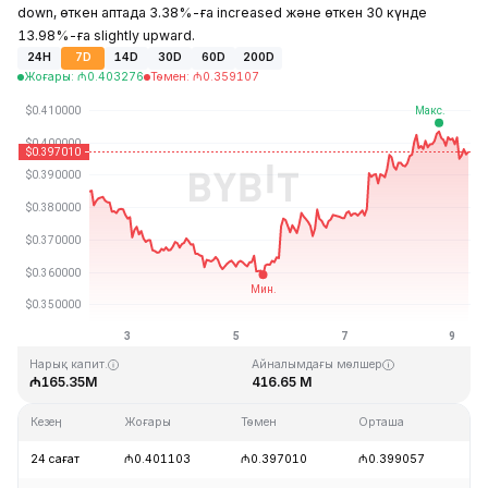
down, өткен аптада 3.38%-ға increased және өткен 30 күнде
13.98%-ға slightly upward.
24H
7D
14D
30D
60D
200D
Жоғары
:
₼
0.403276
Төмен
:
₼
0.359107
Соңғы жаңарту: 2026-08-09, 06:53 GMT+0
Тарихи максимум
Тарихи минимум
₼2.72
₼0.002776
Нарық капит.
Айналымдағы мөлшер
₼165.35M
416.65 M
Кезең
Жоғары
Төмен
Орташа
Ө
24 сағат
₼0.401103
₼0.397010
₼0.399057
-