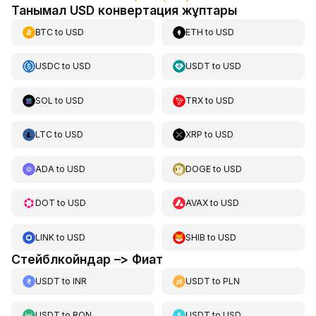
Танымал USD конвертация жұптары
BTC
to
USD
ETH
to
USD
USDC
to
USD
USDT
to
USD
SOL
to
USD
TRX
to
USD
LTC
to
USD
XRP
to
USD
ADA
to
USD
DOGE
to
USD
DOT
to
USD
AVAX
to
USD
LINK
to
USD
SHIB
to
USD
Стейблкойндар –> Фиат
USDT
to
INR
USDT
to
PLN
USDT
to
RON
USDT
to
USD