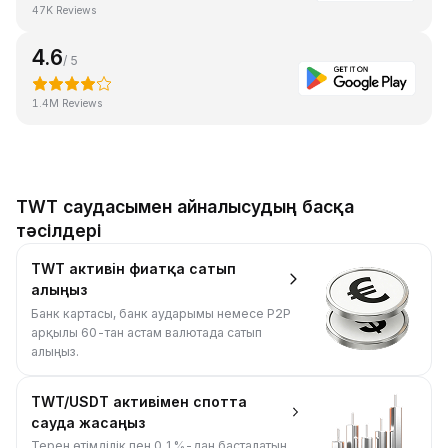
47K Reviews
4.6
/ 5
1.4M Reviews
TWT саудасымен айналысудың басқа
тәсілдері
TWT активін фиатқа сатып
алыңыз
Банк картасы, банк аударымы немесе P2P
арқылы 60-тан астам валютада сатып
алыңыз.
TWT/USDT активімен спотта
сауда жасаңыз
Терең өтімділік пен 0,1%-дан басталатын