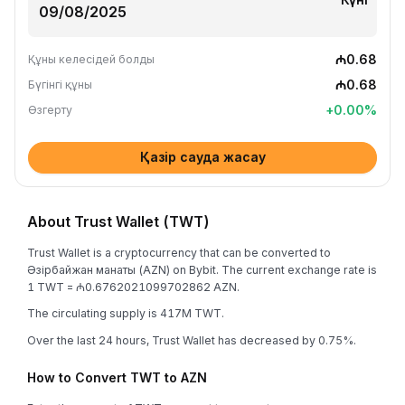
₼0.68
Құны келесідей болды
₼0.68
Бүгінгі құны
+
0.00
%
Өзгерту
Қазір сауда жасау
About Trust Wallet (TWT)
Trust Wallet is a cryptocurrency that can be converted to
Әзірбайжан манаты (AZN) on Bybit. The current exchange rate is
1 TWT = ₼0.6762021099702862 AZN.
The circulating supply is 417M TWT.
Over the last 24 hours, Trust Wallet has decreased by 0.75%.
How to Convert TWT to AZN