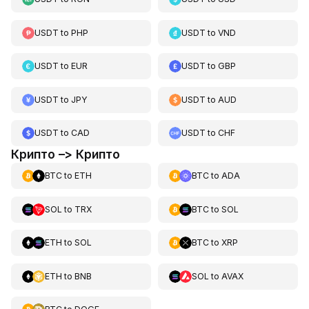
USDT
to
PHP
USDT
to
VND
USDT
to
EUR
USDT
to
GBP
USDT
to
JPY
USDT
to
AUD
USDT
to
CAD
USDT
to
CHF
Крипто –> Крипто
BTC
to
ETH
BTC
to
ADA
SOL
to
TRX
BTC
to
SOL
ETH
to
SOL
BTC
to
XRP
ETH
to
BNB
SOL
to
AVAX