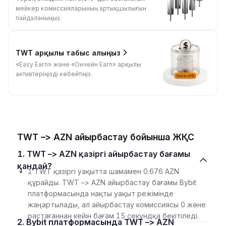
мейкер комиссияларының артықшылығын
пайдаланыңыз.
TWT арқылы табыс алыңыз
«Easy Earn» және «Ончейн Earn» арқылы
активтеріңізді көбейтіңіз.
TWT –> AZN айырбастау бойынша ЖҚС
1. TWT –> AZN қазіргі айырбастау бағамы
қандай?
1 TWT қазіргі уақытта шамамен 0.676 AZN
құрайды. TWT –> AZN айырбастау бағамы Bybit
платформасында нақты уақыт режімінде
жаңартылады, ал айырбастау комиссиясы 0 және
растағаннан кейін бағам 15 секундқа бекітіледі.
2. Bybit платформасында TWT –> AZN