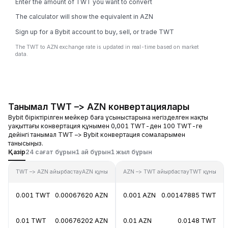
Enter the amount of TWT you want to convert
The calculator will show the equivalent in AZN
Sign up for a Bybit account to buy, sell, or trade TWT
The TWT to AZN exchange rate is updated in real-time based on market
data.
Танымал TWT –> AZN конвертациялары
Bybit біріктірілген мейкер баға ұсыныстарына негізделген нақты
уақыттағы конвертация құнымен 0,001 TWT-ден 100 TWT-ге
дейінгі танымал TWT –> Bybit конвертация сомаларымен
танысыңыз.
Қазір
24 сағат бұрын
1 ай бұрын
1 жыл бұрын
TWT –> AZN айырбастау
AZN құны
AZN –> TWT айырбастау
TWT құны
0.001 TWT
0.00067620 AZN
0.001 AZN
0.00147885 TWT
0.01 TWT
0.00676202 AZN
0.01 AZN
0.0148 TWT