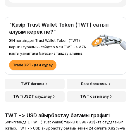
"Қазір Trust Wallet Token (TWT) сатып
алуым керек пе?"
ЖИ негізіндегі Trust Wallet Token (TWT)
нарығы туралы инсайдтар мен TWT -> AZN
нақты уақыттағы бағасына талдау алыңыз.
TradeGPT-ден сұрау
TWT бағасы
Баға болжамы
TWT/USDT саудалау
TWT сатып алу
TWT -> USD айырбастау бағамы графигі
Бүгінгі таңда 1 TWT (Trust Wallet) тиыны 0.396791$-ға саудаланып
жатыр. TWT -> USD айырбастау бағамы өткен 24 сағатта 0.82%-ға