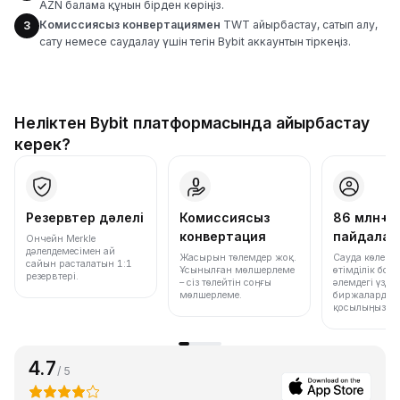
AZN балама құнын бірден көріңіз.
Комиссиясыз конвертациямен
TWT айырбастау, сатып алу,
3
сату немесе саудалау үшін тегін Bybit аккаунтын тіркеңіз.
Неліктен Bybit платформасында айырбастау
керек?
Резервтер дәлелі
Комиссиясыз
86 млн+
конвертация
пайдала
Ончейн Merkle
дәлелдемесімен ай
Жасырын төлемдер жоқ.
Сауда көлемі
сайын расталатын 1:1
Ұсынылған мөлшерлеме
өтімділік бо
резервтері.
– сіз төлейтін соңғы
әлемдегі үздік
мөлшерлеме.
биржалардың 
қосылыңыз.
4.7
/ 5