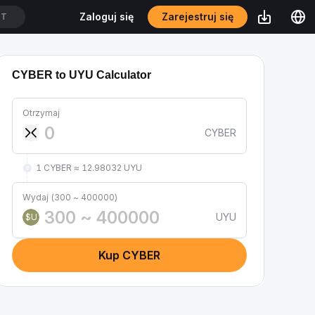
Zarejestruj się
Zaloguj się
DT
CYBER to UYU Calculator
Otrzymaj
CYBER
1 CYBER ≈ 12.98032 UYU
Wydaj (300 ~ 400000)
UYU
$U
Kup CYBER