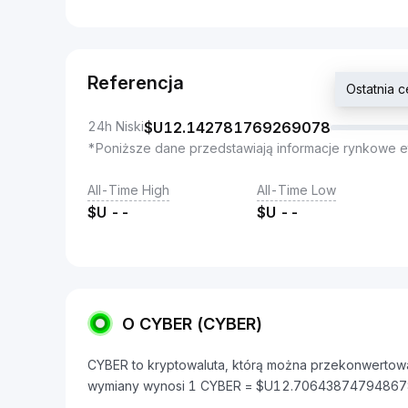
Referencja
Ostatnia 
24h Niski
$U
12.142781769269078
*Poniższe dane przedstawiają informacje rynkowe e
All-Time High
All-Time Low
$U
--
$U
--
O CYBER (CYBER)
CYBER to kryptowaluta, którą można przekonwertować
wymiany wynosi 1 CYBER = $U12.70643874794867