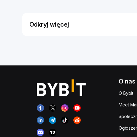
Odkryj więcej
O nas
O Bybit
Meet Man
Społeczn
Ogłoszen