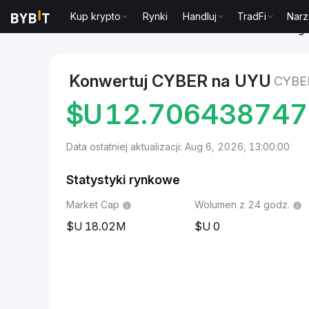
Kup krypto
Rynki
Handluj
TradFi
Narz
Markets
Cena CYBER CYBER
CYBER to Peso urug
Konwertuj CYBER na UYU
CYBE
$U
12.70643874
Data ostatniej aktualizacji: Aug 6, 2026, 13:00:00
Statystyki rynkowe
Market Cap
Wolumen z 24 godz.
18.02M
0