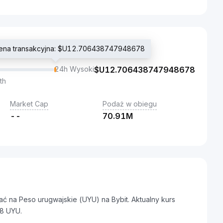
cena transakcyjna: $U12.706438747948678
24h Wysoki
$U
12.706438747948678
th
Market Cap
Podaż w obiegu
--
70.91M
 na Peso urugwajskie (UYU) na Bybit. Aktualny kurs
8 UYU.