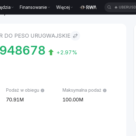
ędzia
Finansowanie
Więcej
🔥
UBERUS
wajskie
R DO PESO URUGWAJSKIE
7948678
+2.97%
Podaż w obiegu
Maksymalna podaż
70.91M
100.00M