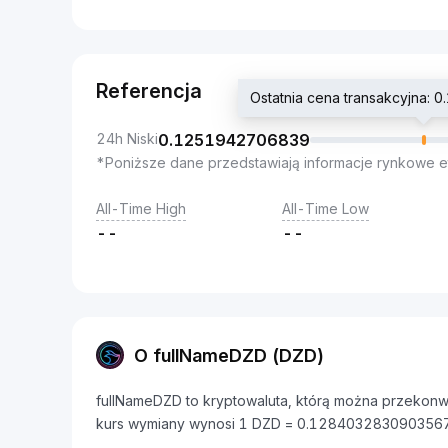
Referencja
Ostatnia cena transakcyjna
24h Niski
0.1251942706839
*Poniższe dane przedstawiają informacje rynkowe e
All-Time High
All-Time Low
--
--
O fullNameDZD (DZD)
fullNameDZD to kryptowaluta, którą można przekonw
kurs wymiany wynosi 1 DZD = 0.128403283090356