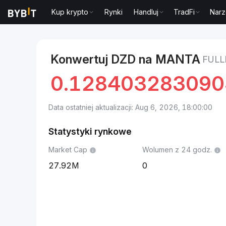
Kup krypto
Rynki
Handluj
TradFi
Narz
Markets
Cena Manta Network MANTA
fullNameDZ
Konwertuj DZD na MANTA
FUL
0.128403283090
Data ostatniej aktualizacji: Aug 6, 2026, 18:00:00
Statystyki rynkowe
Market Cap
Wolumen z 24 godz.
27.92M
0