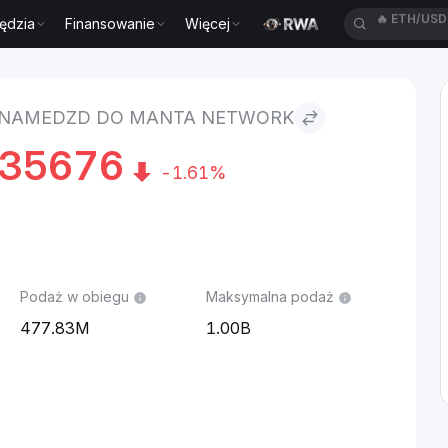
ędzia
Finansowanie
Więcej
🔥
HEIUSDT
D to Manta Network
LNAMEDZD DO MANTA NETWORK
35676
-1.61%
Podaż w obiegu
Maksymalna podaż
477.83M
1.00B