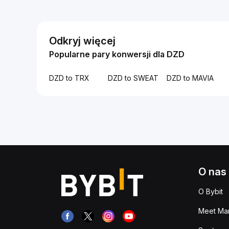
Odkryj więcej
Popularne pary konwersji dla DZD
DZD to TRX
DZD to SWEAT
DZD to MAVIA
O nas
O Bybit
Meet Man