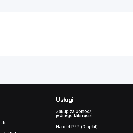
Usługi
Zakup za pomocą
jednego kliknięcia
tle
Handel P2P (0 opłat)