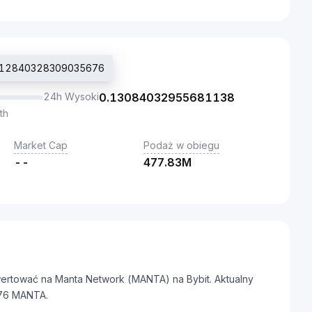
: 0.12840328309035676
24h Wysoki
0.13084032955681138
th
Market Cap
Podaż w obiegu
--
477.83M
ertować na Manta Network (MANTA) na Bybit. Aktualny
76 MANTA.