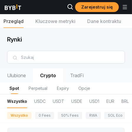
Zarejestruj się
Przegląd
Kluczowe metryki
Dane kontraktu
Rynki
Ulubione
Crypto
TradFi
Spot
Perpetual
Expiry
Opcje
Wszystko
USDC
USDT
USDE
USD1
EUR
BRL
Wszystko
0 Fees
50% Fees
RWA
SOL Eco