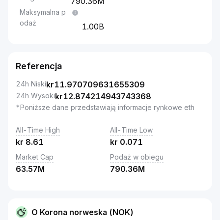
790.36M
Maksymalna p
odaż
1.00B
Referencja
24h Niski
kr
11.970709631655309
24h Wysoki
kr
12.874214943743368
*Poniższe dane przedstawiają informacje rynkowe eth
All-Time High
All-Time Low
kr
8.61
kr
0.071
Market Cap
Podaż w obiegu
63.57M
790.36M
O Korona norweska (NOK)