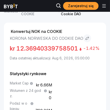
Zarejestruj się
Cena Cookie DAO
Korona norweska to
Markets
COOKIE
Cookie DAO
Konwertuj NOK na COOKIE
KORONA NORWESKA DO COOKIE DAO
kr
12.36940339758501
-1.42%
Data ostatniej aktualizacji: Aug 6, 2026, 05:00:00
Statystyki rynkowe
Market Cap
6.66M
Wolumen z 24 god
z.
0
Podaż w o
biegu