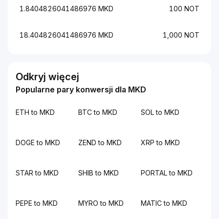
1.8404826041486976 MKD
100 NOT
18.404826041486976 MKD
1,000 NOT
Odkryj więcej
Popularne pary konwersji dla MKD
ETH to MKD
BTC to MKD
SOL to MKD
DOGE to MKD
ZEND to MKD
XRP to MKD
STAR to MKD
SHIB to MKD
PORTAL to MKD
PEPE to MKD
MYRO to MKD
MATIC to MKD