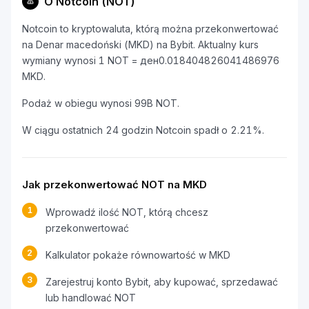
O Notcoin (NOT)
Notcoin to kryptowaluta, którą można przekonwertować
na Denar macedoński (MKD) na Bybit. Aktualny kurs
wymiany wynosi 1 NOT = ден0.018404826041486976
MKD.
Podaż w obiegu wynosi 99B NOT.
W ciągu ostatnich 24 godzin Notcoin spadł o 2.21%.
Jak przekonwertować NOT na MKD
1
Wprowadź ilość NOT, którą chcesz
przekonwertować
2
Kalkulator pokaże równowartość w MKD
3
Zarejestruj konto Bybit, aby kupować, sprzedawać
lub handlować NOT