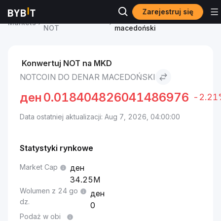
Zarejestruj się
Cena Notcoin
Notcoin to Denar
Markets
NOT
macedoński
Konwertuj NOT na MKD
NOTCOIN DO DENAR MACEDOŃSKI
ден
0.018404826041486976
-2.21
Data ostatniej aktualizacji: Aug 7, 2026, 04:00:00
Statystyki rynkowe
Market Cap
34.25M
Wolumen z 24 go
dz.
0
Podaż w obi