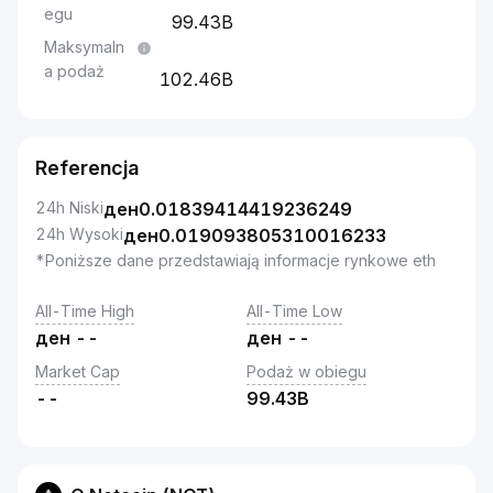
egu
99.43B
Maksymaln
a podaż
102.46B
Referencja
24h Niski
ден
0.01839414419236249
24h Wysoki
ден
0.019093805310016233
*Poniższe dane przedstawiają informacje rynkowe eth
All-Time High
All-Time Low
ден
--
ден
--
Market Cap
Podaż w obiegu
--
99.43B