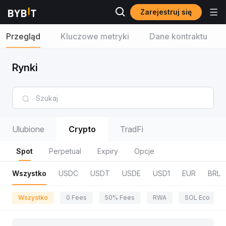
Zarejestruj się
Przegląd
Kluczowe metryki
Dane kontraktu
Rynki
Ulubione
Crypto
TradFi
Spot
Perpetual
Expiry
Opcje
Wszystko
USDC
USDT
USDE
USD1
EUR
BRL
Wszystko
0 Fees
50% Fees
RWA
SOL Eco