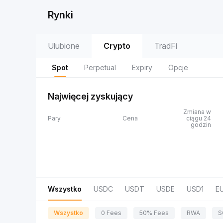
Rynki
Ulubione
Crypto
TradFi
Spot
Perpetual
Expiry
Opcje
Najwięcej zyskujący
Zmiana w
Pary
Cena
ciągu 24
godzin
Wszystko
USDC
USDT
USDE
USD1
E
Wszystko
0 Fees
50% Fees
RWA
S