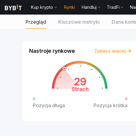
Kup krypto
Rynki
Handluj
TradFi
Na
Przegląd
Kluczowe metryki
Dane kont
Nastroje rynkowe
Zobacz więcej
29
Strach
0
0
Pozycja długa
Pozycja krótka