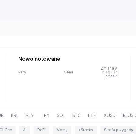
Nowo notowane
Zmiana w
Pary
Cena
ciągu 24
godzin
UR
BRL
PLN
TRY
SOL
BTC
ETH
XUSD
RLUS
OL Eco
AI
DeFi
Memy
xStocks
Strefa przygody