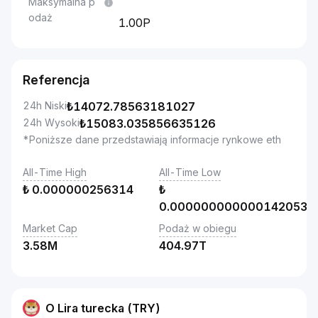
Maksymalna p
odaż
1.00P
Referencja
24h Niski
₺
14072.78563181027
24h Wysoki
₺
15083.035856635126
*Poniższe dane przedstawiają informacje rynkowe eth
All-Time High
All-Time Low
₺
0.000000256314
₺
0.000000000000142053
Market Cap
Podaż w obiegu
3.58M
404.97T
O Lira turecka (TRY)