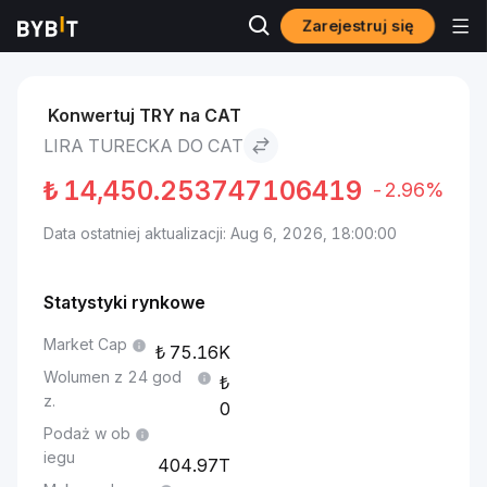
Zarejestruj się
Markets
Cena Cat CAT
Lira turecka to Cat
Konwertuj TRY na CAT
LIRA TURECKA DO CAT
₺
14,450.253747106419
-2.96%
Data ostatniej aktualizacji: Aug 6, 2026, 18:00:00
Statystyki rynkowe
Market Cap
75.16K
Wolumen z 24 god
z.
0
Podaż w ob
iegu
404.97T