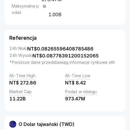
Maksymalna p
odaż
1.00B
Referencja
24h Niski
NT$
0.08265596408785486
24h Wysoki
NT$
0.08778391200152065
*Poniższe dane przedstawiają informacje rynkowe eth
All-Time High
All-Time Low
NT$
272.86
NT$
8.42
Market Cap
Podaż w obiegu
11.22B
973.47M
O Dolar tajwański (TWD)