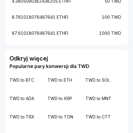
4.3805090382438205 ETHFI
50 TWD
8.761018076487641 ETHFI
100 TWD
87.61018076487641 ETHFI
1000 TWD
Odkryj więcej
Popularne pary konwersji dla TWD
TWD to BTC
TWD to ETH
TWD to SOL
TWD to ADA
TWD to XRP
TWD to MNT
TWD to TRX
TWD to TON
TWD to CTT