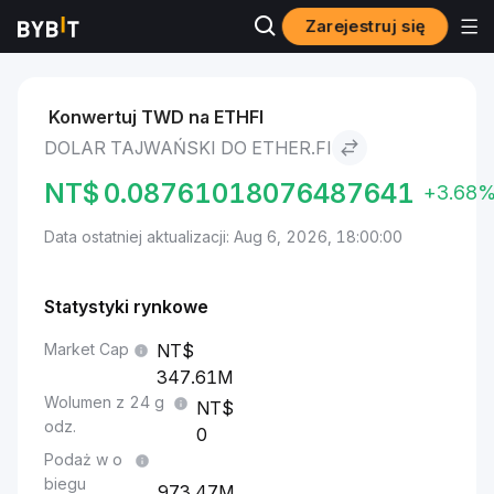
Zarejestruj się
Markets
Cena Ether.fi ETHFI
Dolar tajwański to Ether.fi
Konwertuj TWD na ETHFI
DOLAR TAJWAŃSKI DO ETHER.FI
NT$
0.08761018076487641
+3.68
Data ostatniej aktualizacji: Aug 6, 2026, 18:00:00
Statystyki rynkowe
Market Cap
347.61M
Wolumen z 24 g
odz.
0
Podaż w o
biegu
973.47M