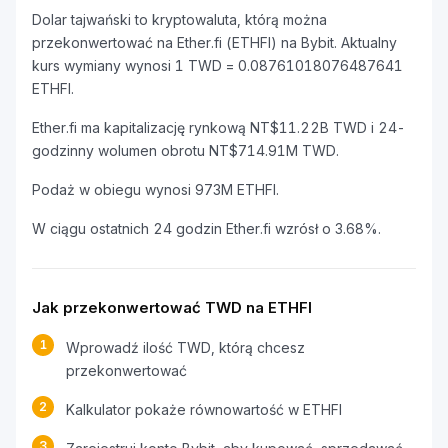
Dolar tajwański to kryptowaluta, którą można
przekonwertować na Ether.fi (ETHFI) na Bybit. Aktualny
kurs wymiany wynosi 1 TWD = 0.08761018076487641
ETHFI.
Ether.fi ma kapitalizację rynkową NT$11.22B TWD i 24-
godzinny wolumen obrotu NT$714.91M TWD.
Podaż w obiegu wynosi 973M ETHFI.
W ciągu ostatnich 24 godzin Ether.fi wzrósł o 3.68%.
Jak przekonwertować TWD na ETHFI
1
Wprowadź ilość TWD, którą chcesz
przekonwertować
2
Kalkulator pokaże równowartość w ETHFI
3