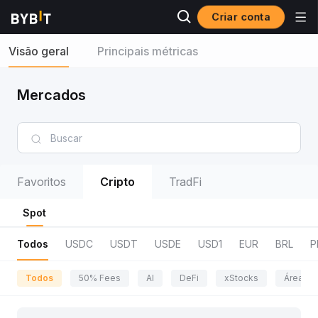
Criar conta
Visão geral
Principais métricas
Mercados
Favoritos
Cripto
TradFi
Spot
Todos
USDC
USDT
USDE
USD1
EUR
BRL
P
Todos
50% Fees
AI
DeFi
xStocks
Área da