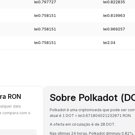
lei0.797727
lei0.822835
lei0.758151
lei0.819963
lei0.758151
lei0.969257
lei0.758151
lei2.04
Sobre Polkadot (D
ara RON
alquer data
Polkadot é uma criptomoeda que pode ser conv
se compara com o
atual é 1 DOT = lei3.671804021232871 RON.
A oferta em circulação é de 2B DOT.
Nas últimas 24 horas, Polkadot diminuiu 0.82%.