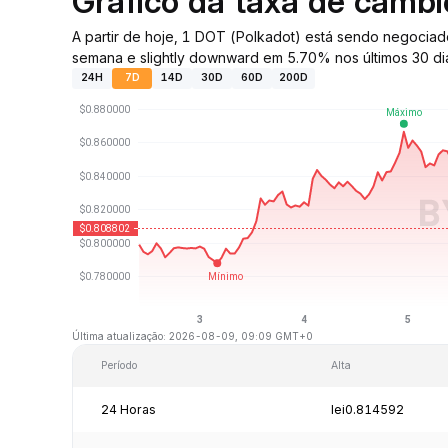
Gráfico da taxa de câmb
A partir de hoje, 1 DOT (Polkadot) está sendo negoci
semana e slightly downward em 5.70% nos últimos 30 di
24H
7D
14D
30D
60D
200D
Última atualização: 2026-08-09, 09:09 GMT+0
Período
Alta
24 Horas
lei0.814592