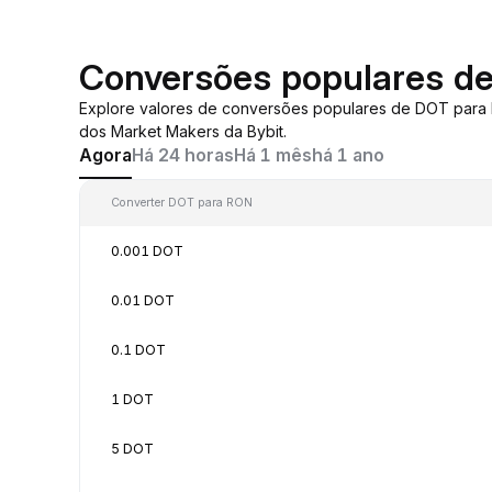
Conversões populares d
Explore valores de conversões populares de DOT para
dos Market Makers da Bybit.
Agora
Há 24 horas
Há 1 mês
há 1 ano
Converter DOT para RON
0.001 DOT
0.01 DOT
0.1 DOT
1 DOT
5 DOT