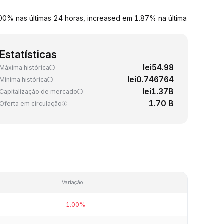
0% nas últimas 24 horas, increased em 1.87% na última
Estatísticas
lei54.98
Máxima histórica
lei0.746764
Mínima histórica
lei1.37B
Capitalização de mercado
1.70 B
Oferta em circulação
Variação
-1.00%