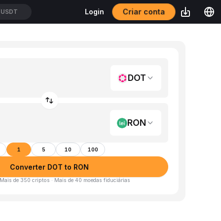
Criar conta
Login
/USDT
DOT
RON
1
5
10
100
Converter DOT to RON
 Mais de 350 criptos · Mais de 40 moedas fiduciárias