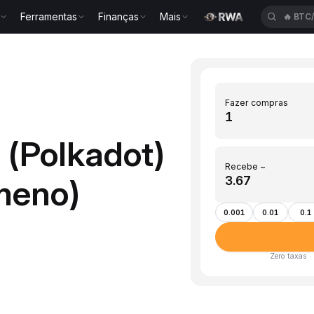
Ferramentas
Finanças
Mais
🔥
BTC
Fazer compras
 (Polkadot)
Recebe ~
meno)
0.001
0.01
0.1
Zero taxas ·