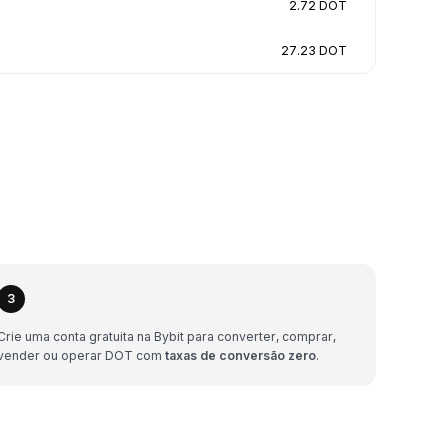
2.72 DOT
27.23 DOT
3
Crie uma conta gratuita na Bybit para converter, comprar,
vender ou operar DOT com
taxas de conversão zero
.