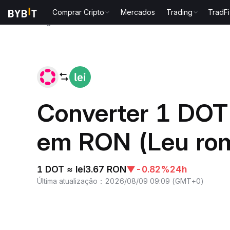
Comprar Cripto
Mercados
Trading
TradFi
Página inicial
DOT to RON
Converter 1 DOT
em RON (Leu ro
1 DOT ≈ lei3.67 RON
▼
-0.82%
24h
Última atualização
：
2026/08/09 09:09
(
GMT+0
)