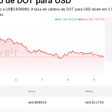
io de DOT para USD
ado a US$0.808980. A taxa de câmbio de DOT para USD down em 1.0
as.
Alta
:
lei
0.866392
Baixa
:
lei
0.787752
Baixa
Média
lei0.808919
lei0.811755