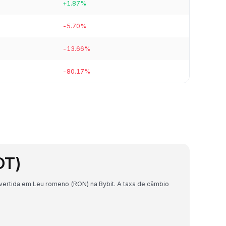
+1.87%
-5.70%
-13.66%
-80.17%
OT)
ertida em Leu romeno (RON) na Bybit. A taxa de câmbio