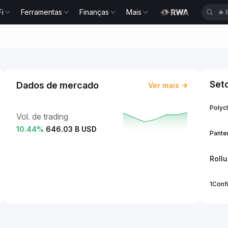
Fi
Ferramentas
Finanças
Mais
🔥
Set
Dados de mercado
Ver mais
Polych
Vol. de trading
10.44
%
646.03 B USD
Panter
Roll