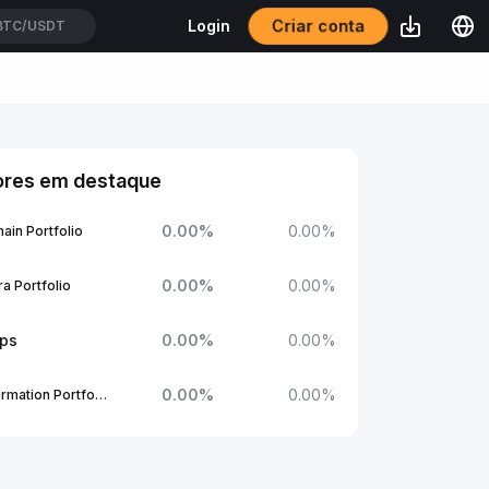
Criar conta
Login
BTC/USDT
ores em destaque
0.00
%
0.00
%
ain Portfolio
0.00
%
0.00
%
a Portfolio
ups
0.00
%
0.00
%
0.00
%
0.00
%
1Confirmation Portfolio