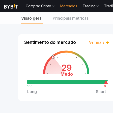
Comprar Cripto
Mercados
Trading
Trad
Visão geral
Principais métricas
Sentimento do mercado
Ver mais
29
Medo
100
0
Long
Short