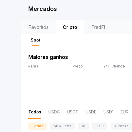
Mercados
Favoritos
Cripto
TradFi
Spot
Maiores ganhos
Pares
Preço
24H Change
Todos
USDC
USDT
USDE
USD1
EUR
Todos
50% Fees
AI
DeFi
xStocks