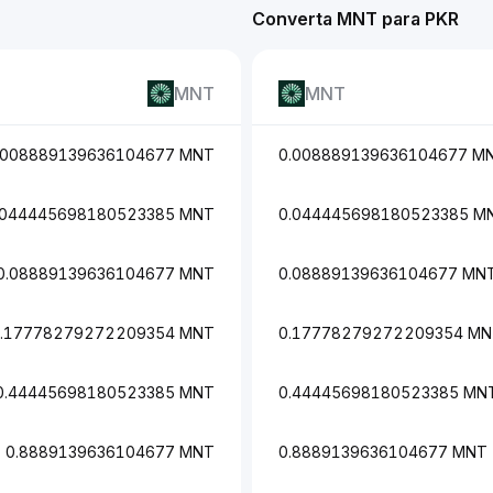
Converta MNT para PKR
MNT
MNT
.008889139636104677 MNT
0.008889139636104677 M
.044445698180523385 MNT
0.044445698180523385 M
0.08889139636104677 MNT
0.08889139636104677 MN
.17778279272209354 MNT
0.17778279272209354 M
0.44445698180523385 MNT
0.44445698180523385 MN
0.8889139636104677 MNT
0.8889139636104677 MNT