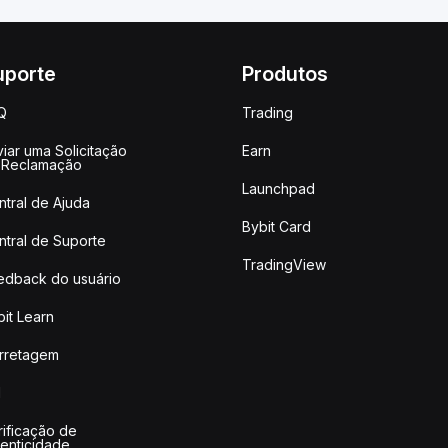
uporte
Produtos
Q
Trading
iar uma Solicitação
Earn
 Reclamação
Launchpad
ntral de Ajuda
Bybit Card
ntral de Suporte
TradingView
edback do usuário
it Learn
rretagem
I
rificação de
tenticidade