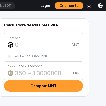
Criar conta
Login
T/USDT
Calculadora de MNT para PKR
Receber
MNT
1 MNT ≈ 115.33901 PKR
Gastar (350 ~ 13000000)
PKR
₨
Comprar MNT