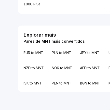
1000 PKR
Explorar mais
Pares de MNT mais convertidos
EUR to MNT
PLN to MNT
JPY to MNT
NZD to MNT
NOK to MNT
AED to MNT
ISK to MNT
PEN to MNT
BGN to MNT