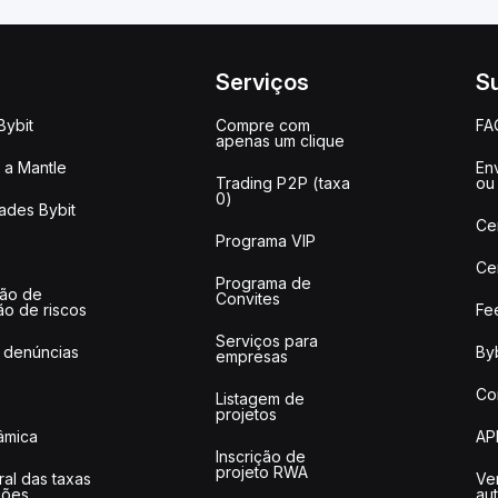
Serviços
S
Bybit
Compre com
FA
apenas um clique
a Mantle
Env
Trading P2P (taxa
ou
0)
ades Bybit
Ce
Programa VIP
Ce
Programa de
ção de
Convites
ão de riscos
Fe
Serviços para
 denúncias
Byb
empresas
Co
Listagem de
projetos
lâmica
AP
Inscrição de
projeto RWA
ral das taxas
Ve
ções
au