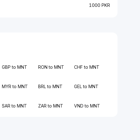
1000 PKR
GBP to MNT
RON to MNT
CHF to MNT
MYR to MNT
BRL to MNT
GEL to MNT
SAR to MNT
ZAR to MNT
VND to MNT