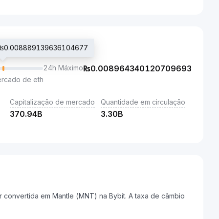
o ₨0.008889139636104677
24h Máximo
₨
0.008964340120709693
ercado de eth
Capitalização de mercado
Quantidade em circulação
370.94B
3.30B
 convertida em Mantle (MNT) na Bybit. A taxa de câmbio