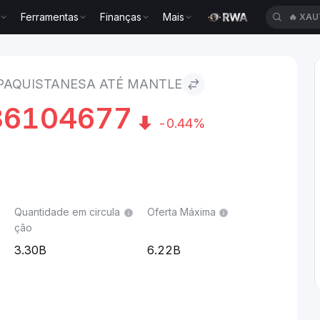
Ferramentas
Finanças
Mais
🔥
XAU
esa to Mantle
 PAQUISTANESA ATÉ MANTLE
36104677
-0.44%
Quantidade em circula
Oferta Máxima
ção
3.30B
6.22B