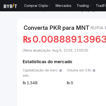
Comprar Cripto
Mercados
Trading
TradFi
Mercados
Preço de Mantle MNT
Rupia paquistan
Converta PKR para MNT
RUPIA
₨
0.0088891396
Última atualização: Aug 6, 2026, 13:00:00
Estatísticas do mercado
Capitalização de merc
Volume em 24h
ado
1.34B
0