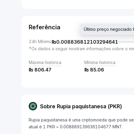
Referência
Último preço negociad
24h Mínimo
₨
0.008836812103294641
*Os dados a seguir mostram informações sobre o m
Máxima histórica
Mínima histórica
₨
806.47
₨
85.06
Sobre Rupia paquistanesa (PKR)
Rupia paquistanesa é uma criptomoeda que pode ser
atual é 1 PKR = 0.008889139636104677 MNT.