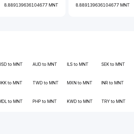
8.889139636104677 MNT
8.889139636104677 MNT
USD to MNT
AUD to MNT
ILS to MNT
SEK to MNT
DKK to MNT
TWD to MNT
MXN to MNT
INR to MNT
MDL to MNT
PHP to MNT
KWD to MNT
TRY to MNT