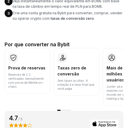
Veja instantaneamente o valor equivalente em BOME com base
2
na taxa de câmbio em tempo real de PLN para BOME.
Crie uma conta gratuita na Bybit para converter, comprar, vender
3
ou operar crypto com
taxas de conversão zero
.
Por que converter na Bybit
Prova de reservas
Taxas zero de
Mais de 8
conversão
milhões d
Reservas de 1:1
verificadas mensalmente
usuários
Sem taxas ocultas. A
com prova de Merkle on-
cotação é a taxa final que
chain.
Junte-se a um
você paga.
maiores corret
mundo em vol
trading e liquid
4.7
/ 5