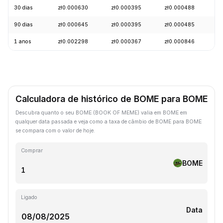
30 dias
zł0.000630
zł0.000395
zł0.000488
+
90 dias
zł0.000645
zł0.000395
zł0.000485
+
1 anos
zł0.002298
zł0.000367
zł0.000846
-
Calculadora de histórico de BOME para BOME
Descubra quanto o seu BOME (BOOK OF MEME) valia em BOME em
qualquer data passada e veja como a taxa de câmbio de BOME para BOME
se compara com o valor de hoje.
Comprar
BOME
Ligado
Data