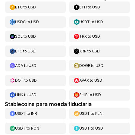
BTC
to
USD
ETH
to
USD
USDC
to
USD
USDT
to
USD
SOL
to
USD
TRX
to
USD
LTC
to
USD
XRP
to
USD
ADA
to
USD
DOGE
to
USD
DOT
to
USD
AVAX
to
USD
LINK
to
USD
SHIB
to
USD
Stablecoins para moeda fiduciária
USDT
to
INR
USDT
to
PLN
USDT
to
RON
USDT
to
USD