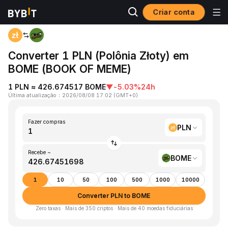
Criar conta
Página inicial
PLN to BOME
Converter 1 PLN (Polônia Złoty) em
BOME (BOOK OF MEME)
1 PLN ≈ 426.674517 BOME
▼
-5.03%
24h
Última atualização
：
2026/08/08 17:02
(
GMT+0
)
Fazer compras
PLN
Recebe ~
BOME
1
10
50
100
500
1000
10000
Converter PLN to BOME
Zero taxas · Mais de 350 criptos · Mais de 40 moedas fiduciárias