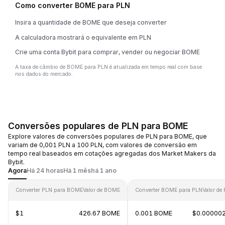
Como converter BOME para PLN
Insira a quantidade de BOME que deseja converter
A calculadora mostrará o equivalente em PLN
Crie uma conta Bybit para comprar, vender ou negociar BOME
A taxa de câmbio de BOME para PLN é atualizada em tempo real com base
nos dados do mercado.
Conversões populares de PLN para BOME
Explore valores de conversões populares de PLN para BOME, que
variam de 0,001 PLN a 100 PLN, com valores de conversão em
tempo real baseados em cotações agregadas dos Market Makers da
Bybit.
Agora
Há 24 horas
Há 1 mês
há 1 ano
Converter PLN para BOME
Valor de BOME
Converter BOME para PLN
Valor de
$1
426.67 BOME
0.001 BOME
$0.00000