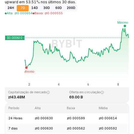
upward em 53.51% nos últimos 30 dias.
24H
7D
14D
30D
60D
200D
Alta
:
zł
0.000654
Baixa
:
zł
0.000555
Última atualização: 2026-08-08, 17:02 GMT+0
Máxima histórica
Mínima histórica
zł0.026889
zł0.000058
Capitalização de mercado
Oferta em circulação
zł43.48M
69.00 B
Período
Alta
Baixa
Média
Va
24 Horas
zł0.000630
zł0.000599
zł0.000614
+
7 dias
zł0.000630
zł0.000562
zł0.000592
+