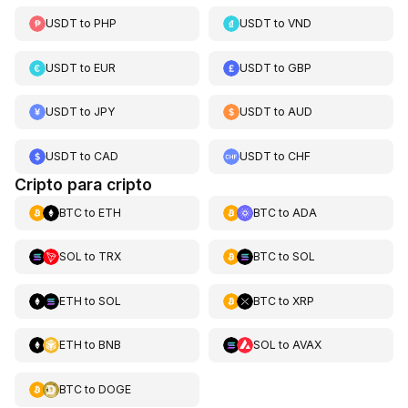
USDT
to
PHP
USDT
to
VND
USDT
to
EUR
USDT
to
GBP
USDT
to
JPY
USDT
to
AUD
USDT
to
CAD
USDT
to
CHF
Cripto para cripto
BTC
to
ETH
BTC
to
ADA
SOL
to
TRX
BTC
to
SOL
ETH
to
SOL
BTC
to
XRP
ETH
to
BNB
SOL
to
AVAX
BTC
to
DOGE