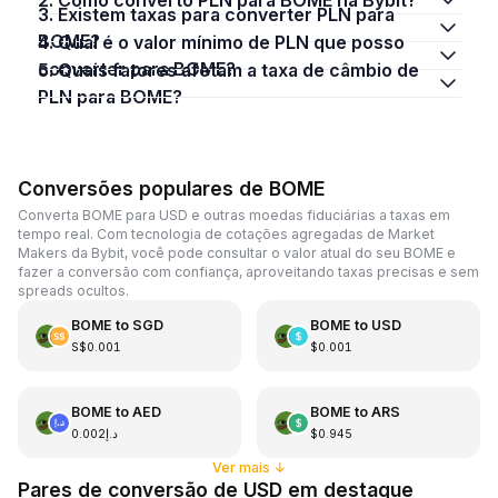
3. Existem taxas para converter PLN para
BOME?
4. Qual é o valor mínimo de PLN que posso
converter para BOME?
5. Quais fatores afetam a taxa de câmbio de
PLN para BOME?
Conversões populares de BOME
Converta BOME para USD e outras moedas fiduciárias a taxas em
tempo real. Com tecnologia de cotações agregadas de Market
Makers da Bybit, você pode consultar o valor atual do seu BOME e
fazer a conversão com confiança, aproveitando taxas precisas e sem
spreads ocultos.
BOME
to
SGD
BOME
to
USD
S$0.001
$0.001
BOME
to
AED
BOME
to
ARS
د.إ0.002
$0.945
Ver mais
↓
Pares de conversão de USD em destaque