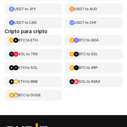
USDT
to
JPY
USDT
to
AUD
USDT
to
CAD
USDT
to
CHF
Cripto para cripto
BTC
to
ETH
BTC
to
ADA
SOL
to
TRX
BTC
to
SOL
ETH
to
SOL
BTC
to
XRP
ETH
to
BNB
SOL
to
AVAX
BTC
to
DOGE