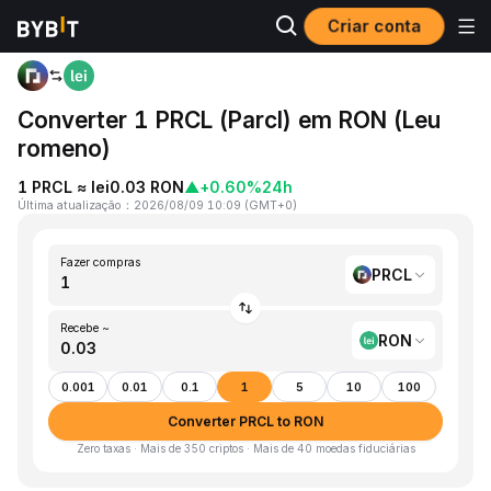
Criar conta
Página inicial
PRCL to RON
Converter 1 PRCL (Parcl) em RON (Leu
romeno)
1 PRCL ≈ lei0.03 RON
▲
+0.60%
24h
Última atualização
：
2026/08/09 10:09
(
GMT+0
)
Fazer compras
PRCL
Recebe ~
RON
0.001
0.01
0.1
1
5
10
100
Converter PRCL to RON
Zero taxas · Mais de 350 criptos · Mais de 40 moedas fiduciárias