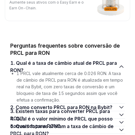
Aumente seus ativos com o Easy Earn e o
Earn On-Chain.
Perguntas frequentes sobre conversão de
PRCL para RON
1. Qual é a taxa de câmbio atual de PRCL para
RON?
1 PRCL vale atualmente cerca de 0.026 RON. A taxa
de câmbio de PRCL para RON é atualizada em tempo
real na Bybit, com zero taxas de conversão e um
bloqueio de taxa de 15 segundos assim que você
efetua a confirmação.
2. Como converto PRCL para RON na Bybit?
3. Existem taxas para converter PRCL para
RON?
4. Qual é o valor mínimo de PRCL que posso
converter para RON?
5. Quais fatores afetam a taxa de câmbio de
PRCL para RON?