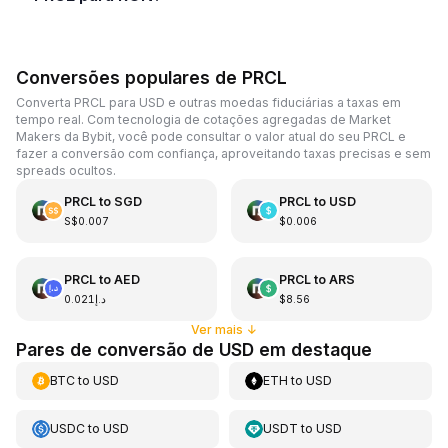
Conversões populares de PRCL
Converta PRCL para USD e outras moedas fiduciárias a taxas em
tempo real. Com tecnologia de cotações agregadas de Market
Makers da Bybit, você pode consultar o valor atual do seu PRCL e
fazer a conversão com confiança, aproveitando taxas precisas e sem
spreads ocultos.
PRCL
to
SGD
PRCL
to
USD
S$0.007
$0.006
PRCL
to
AED
PRCL
to
ARS
د.إ0.021
$8.56
Ver mais
↓
Pares de conversão de USD em destaque
BTC
to
USD
ETH
to
USD
USDC
to
USD
USDT
to
USD