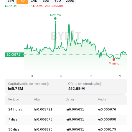
24H
7D
14D
30D
60D
200D
Alta
:
lei
0.006605
Baixa
:
lei
0.005589
Última atualização: 2026-08-09, 10:09 GMT+0
Máxima histórica
Mínima histórica
lei0.736957
lei0.005474
Capitalização de mercado
Oferta em circulação
lei5.73M
452.69 M
Período
Alta
Baixa
Média
V
24 Horas
lei0.005721
lei0.005631
lei0.005676
+
7 dias
lei0.006078
lei0.005631
lei0.005898
-
30 dias
lei0.006890
lei0.005631
lei0.006179
-