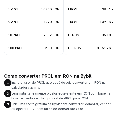
1 PRCL
0.0260 RON
1 RON
38.51 P
5 PRCL
0.1298 RON
5 RON
192.56 P
10 PRCL
0.2597 RON
10 RON
385.13 P
100 PRCL
2.60 RON
100 RON
3,851.26 P
Como converter PRCL em RON na Bybit
Insira o valor de PRCL que você deseja converter em RON na
1
calculadora acima.
Veja instantaneamente o valor equivalente em RON com base na
2
taxa de câmbio em tempo real de PRCL para RON.
Crie uma conta gratuita na Bybit para converter, comprar, vender
3
ou operar PRCL com
taxas de conversão zero
.