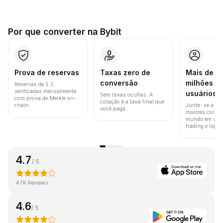
Por que converter na Bybit
Prova de reservas
Taxas zero de
Mais de 8
conversão
milhões d
Reservas de 1:1
verificadas mensalmente
usuários
Sem taxas ocultas. A
com prova de Merkle on-
cotação é a taxa final que
chain.
Junte-se a um
você paga.
maiores corret
mundo em vol
trading e liquid
4.7
/ 5
47K Reviews
4.6
/ 5