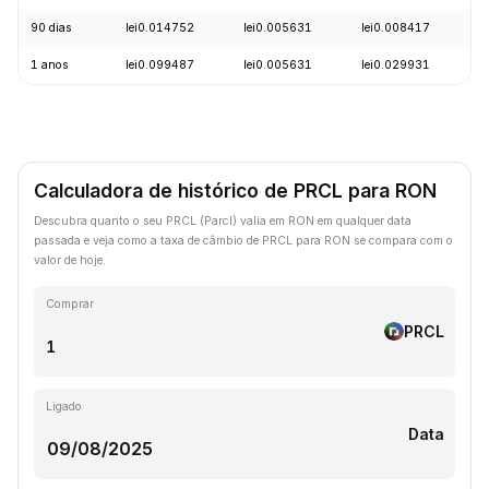
90 dias
lei0.014752
lei0.005631
lei0.008417
-
1 anos
lei0.099487
lei0.005631
lei0.029931
-
Calculadora de histórico de PRCL para RON
Descubra quanto o seu PRCL (Parcl) valia em RON em qualquer data
passada e veja como a taxa de câmbio de PRCL para RON se compara com o
valor de hoje.
Comprar
PRCL
Ligado
Data