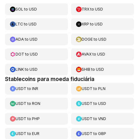
SOL
to
USD
TRX
to
USD
LTC
to
USD
XRP
to
USD
ADA
to
USD
DOGE
to
USD
DOT
to
USD
AVAX
to
USD
LINK
to
USD
SHIB
to
USD
Stablecoins para moeda fiduciária
USDT
to
INR
USDT
to
PLN
USDT
to
RON
USDT
to
USD
USDT
to
PHP
USDT
to
VND
USDT
to
EUR
USDT
to
GBP