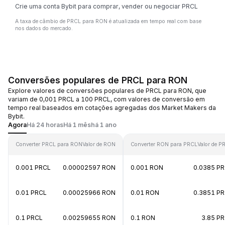
Crie uma conta Bybit para comprar, vender ou negociar PRCL
A taxa de câmbio de PRCL para RON é atualizada em tempo real com base
nos dados do mercado.
Conversões populares de PRCL para RON
Explore valores de conversões populares de PRCL para RON, que
variam de 0,001 PRCL a 100 PRCL, com valores de conversão em
tempo real baseados em cotações agregadas dos Market Makers da
Bybit.
Agora
Há 24 horas
Há 1 mês
há 1 ano
Converter PRCL para RON
Valor de RON
Converter RON para PRCL
Valor de P
0.001 PRCL
0.00002597 RON
0.001 RON
0.0385 P
0.01 PRCL
0.00025966 RON
0.01 RON
0.3851 P
0.1 PRCL
0.00259655 RON
0.1 RON
3.85 P