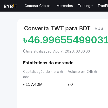
Comprar Cripto
Mercados
Trading
TradFi
Mercados
Preço de Trust Wallet TWT
Trust Walle
Converta TWT para BDT
TRUST 
৳
46.9965549903
Última atualização: Aug 7, 2026, 03:00:00
Estatísticas do mercado
Capitalização de merc
Volume em 24h
ado
157.40M
0