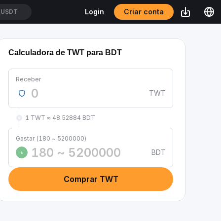
Criar conta
Login
/USDT
Calculadora de TWT para BDT
Receber
TWT
1 TWT ≈ 48.52884 BDT
Gastar (180 ~ 5200000)
BDT
৳
Comprar TWT