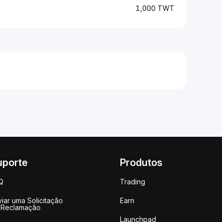
1,000 TWT
uporte
Produtos
Q
Trading
iar uma Solicitação
Earn
 Reclamação
Launchpad