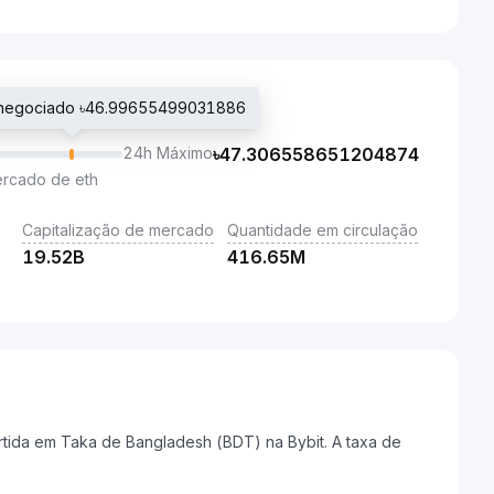
o negociado ৳46.99655499031886
24h Máximo
৳
47.306558651204874
ercado de eth
Capitalização de mercado
Quantidade em circulação
19.52B
416.65M
tida em Taka de Bangladesh (BDT) na Bybit. A taxa de