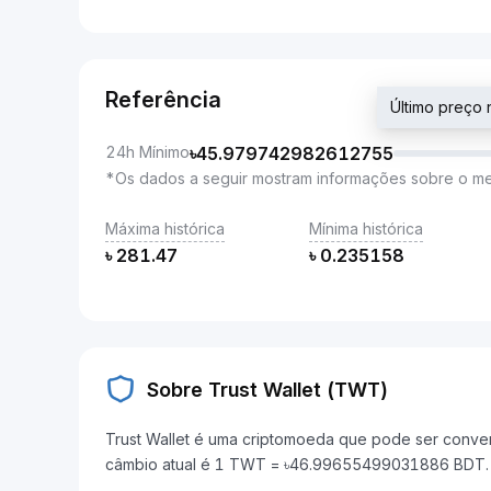
Referência
Último preç
24h Mínimo
৳
45.979742982612755
*Os dados a seguir mostram informações sobre o m
Máxima histórica
Mínima histórica
৳
281.47
৳
0.235158
Sobre Trust Wallet (TWT)
Trust Wallet é uma criptomoeda que pode ser conver
câmbio atual é 1 TWT = ৳46.99655499031886 BDT.