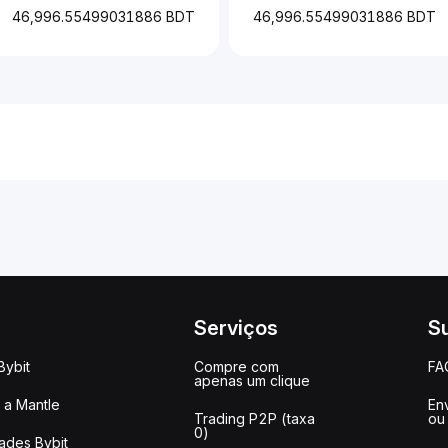
46,996.55499031886 BDT
46,996.55499031886 BDT
Serviços
S
Bybit
Compre com
FA
apenas um clique
a Mantle
Env
Trading P2P (taxa
ou
0)
ades Bybit