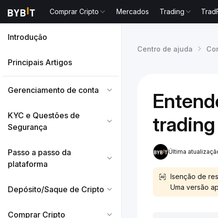
Comprar Cripto
Mercados
Trading
Trad
Introdução
Centro de ajuda
Con
Principais Artigos
Gerenciamento de conta
Entende
KYC e Questões de
trading
Segurança
Passo a passo da
Última atualizaç
plataforma
Isenção de res
Uma versão apr
Depósito/Saque de Cripto
Comprar Cripto