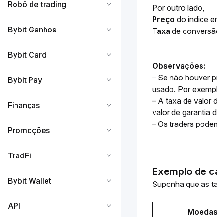
Robô de trading
Por outro lado,
Preço
 do índice 
Bybit Ganhos
Taxa
 de conversã
Bybit Card
Observações:
– Se não houver p
Bybit Pay
usado. Por exempl
– A taxa de valor 
Finanças
valor de garantia 
– Os traders podem
Promoções
TradFi
Exemplo de c
Bybit Wallet
Suponha que as ta
API
Moeda