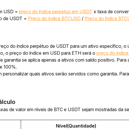
em USD = 
preço do índice perpétuo em USDT
 x taxa de conv
o de USDT = 
Preço do índice BTCUSD
 / 
Preço do índice BT
reço do índice perpétuo de USDT para um ativo específico, o 
o, o preço do índice em USD para ETH será o 
preço do índi
de garantia se aplica apenas a ativos com saldo positivo. Par
de 100%. 
 personalizar quais ativos serão servidos como garantia. Para
álculo
xas de valor em níveis de BTC e USDT sejam mostradas da se
s
Nível(Quantidade)