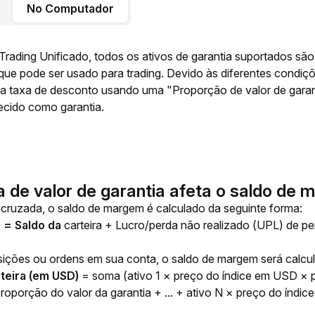
No Computador
rading Unificado, todos os ativos de garantia suportados sã
ue pode ser usado para trading. Devido às diferentes condiçõe
ma taxa de desconto usando uma "Proporção de valor de garan
ecido como garantia.
 de valor de garantia afeta o saldo de
uzada, o saldo de margem é calculado da seguinte forma:
= Saldo da 
carteira + Lucro/perda não realizado (UPL) de p
ições ou ordens em sua conta, o saldo de margem será calcul
rteira (em USD) 
= soma (ativo 1 × preço do índice em USD × p
oporção do valor da garantia + ... + ativo N × preço do índi