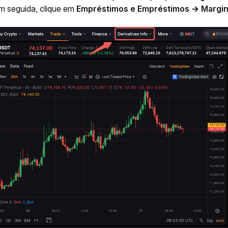
Em seguida, clique em 
Empréstimos e Empréstimos
→
Margin